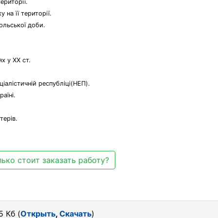
ериторії.
 на її території.
ольської доби.
х у XX ст.
ціалістичній республіці(НЕП).
аїні.
терів.
ько стоит заказать работу?
5 Кб (
Открыть
,
Скачать
)