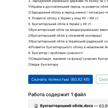
3. Зародження української держави та обліку на її т
1)Україна в дослов’янський період та розвиток обліку
2)Зародження обліку в період княжої і литовсько-п
4. Розвиток обліку в Україні у кінці XV – XIX ст.
5. Бухгалтерський облік в Україні у XX ст.
1)Бухгалтерський облік на західноукраїнських земля
2)Бухгалтерський облік в споживчій кооперації.
3)Бухгалтерський облік в Українській радянській со
4)Розвиток бухгалтерського обліку в незалежній Укр
6. Бухгалтер і проблеми сучасності.
1)Спеціалізація, значення та функції сучасних бухгал
2)Імідж бухгалтера.
Скачать полностью (60.92 Кб)
Скол
Работа содержит 1 файл
бухгалтерський облік.docx
— 63.9