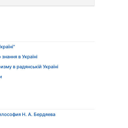
країні"
 знання в Україні
изму в радянській Україні
и
лософия Н. А. Бердяева