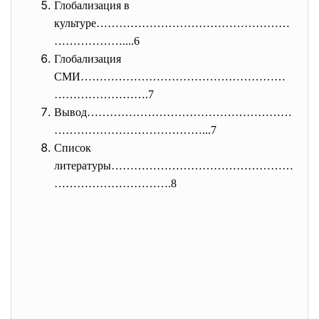
Глобализация в
культуре……………………………………………
……………
…....6
Глобализация
СМИ………………………………………………
…………………….
7
Вывод………………………………………………
…………………
………………...7
Список
литературы…………………………………………
…………
……………….8