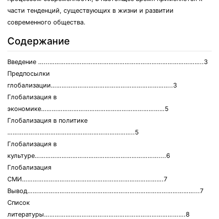
части тенденций, существующих в жизни и развитии
современного общества.
Содержание
Введение …...…………………………………………………………………………..3
Предпосылки
глобализации…………………………………………………………..3
Глобализация в
экономике……………………………………………………………5
Глобализация в политике
……………………………………………………………..5
Глобализация в
культуре……………………………………………………………....6
Глобализация
СМИ…………………………………………………………………….7
Вывод…………………………………………………………………………………...7
Список
литературы…………………………………………………………………….8