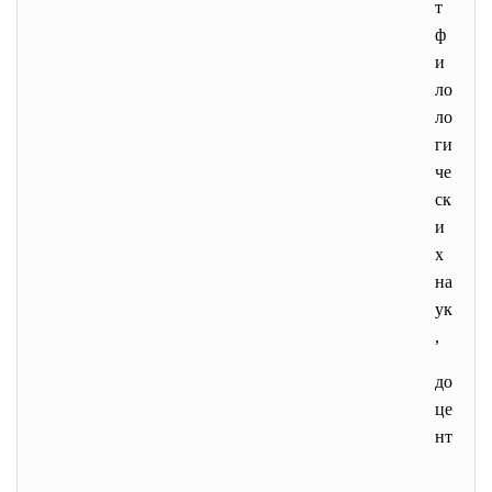
т
ф
и
ло
ло
ги
че
ск
и
х
на
ук
,
до
це
нт