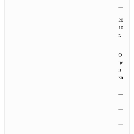
__
__
20
10
г.
О
це
н
ка
__
__
__
__
__
__