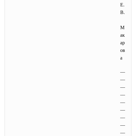
Е.
В.
М
ак
ар
ов
а
__
__
__
__
__
__
__
__
__