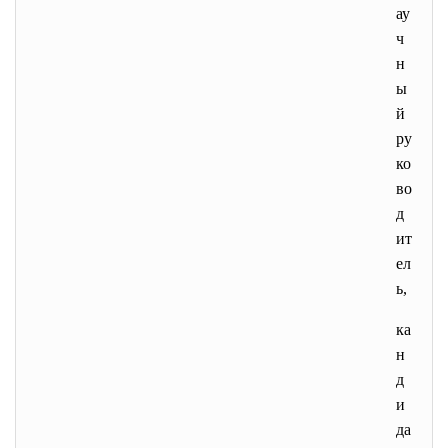
ау
ч
н
ы
й
ру
ко
во
д
ит
ел
ь,
ка
н
д
и
да