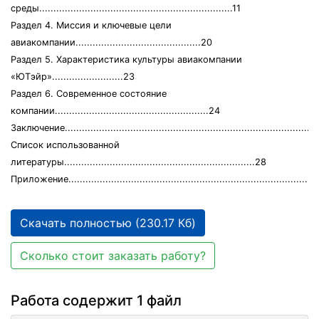
среды....................................................................11
Раздел 4. Миссия и ключевые цели
авиакомпании............................................20
Раздел 5. Характеристика культуры авиакомпании
«ЮТэйр».........................23
Раздел 6. Современное состояние
компании......................................................24
Заключение.........................................................................................
Список использованной
литературы...................................................................28
Приложение........................................................................................
Скачать полностью (230.17 Кб)
Сколько стоит заказать работу?
Работа содержит 1 файл