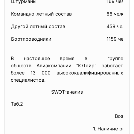
Штурманы
169 челове
Командно-летный состав
66 человек
Другой летный состав
459 челове
Бортпроводники
1159 челов
В настоящее время в группе
обществ Авиакомпании "ЮТэйр" работает
более 13 000 высококвалифицированных
специалистов.
SWOT-анализ
Таб.2
Возмож
1. Наличие рекл