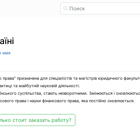
аїні
л имя
 права" призначена для спеціалістів та магістрів юридичного факульте
ктиці та майбутній науковій діяльності.
їнського суспільства, стають незворотними. Змінюються і оновлюються 
сового права і науки фінансового права, яка постійно оновлюється.
лько стоит заказать работу?