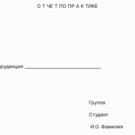
О Т ЧЕ Т ПО ПР А К ТИКЕ
уденция ______________________________
______
Группа
Студент
И.О. Фамилия