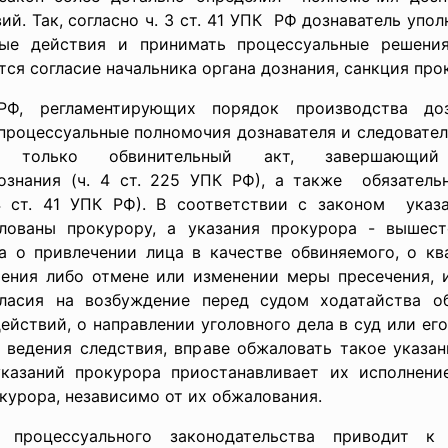
й. Так, согласно ч. 3 ст. 41 УПК РФ дознаватель упо
ые действия и принимать процессуальные решения
тся согласие начальника органа дознания, санкция про
, регламентирующих порядок производства дозн
 процессуальные полномочия дознавателя и следовате
ет только обвинительный акт, завершающий
ознания (ч. 4 ст. 225 УПК РФ), а также обязатель
4 ст. 41 УПК РФ). В соответствии с законом указ
ованы прокурору, а указания прокурора - вышест
а о привлечении лица в качестве обвиняемого, о кв
чения либо отмене или изменении меры пресечения, 
гласия на возбуждение перед судом ходатайства 
йствий, о направлении уголовного дела в суд или ег
о ведения следствия, вправе обжаловать такое указа
казаний прокурора приостанавливает их исполнени
курора, независимо от их обжалования.
- процессуального
законодательства приводит 