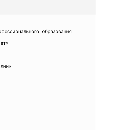
офессионального образования
тет»
плин»