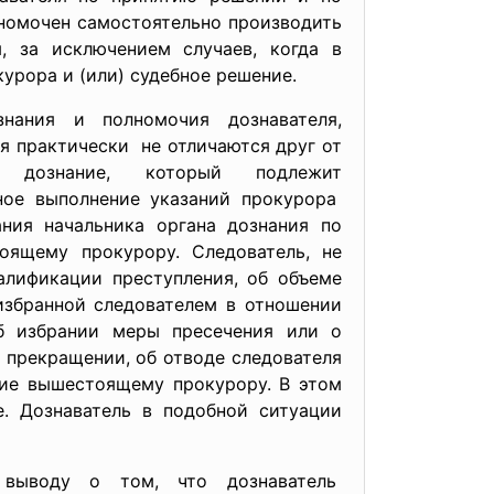
лномочен
самостоятельно производить
, за исключением случаев, когда в
курора и (или) судебное решение.
ания и полномочия дознавателя,
ля
практически не отличаются друг от
 дознание, который подлежит
ное выполнение указаний прокурора
ания начальника органа дознания по
оящему прокурору. Следователь, не
алификации преступления, об объеме
избранной следователем в отношении
об избрании меры пресечения или о
о прекращении, об отводе следователя
ние вышестоящему прокурору. В этом
е. Дознаватель в подобной ситуации
к выводу о том, что дознаватель