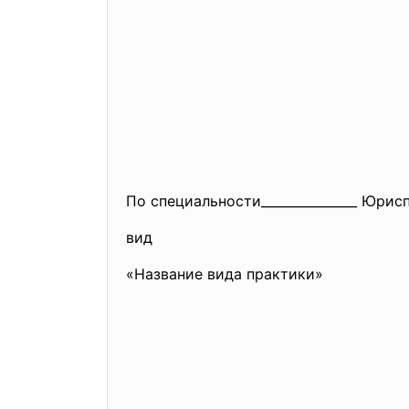
По специальности______________
_ Юриспр
вид
«Название вида практики»