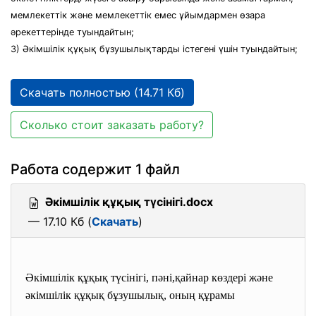
мемлекеттік және мемлекеттік емес ұйымдармен өзара
әрекеттерінде туындайтын;
3) Әкімшілік құқық бұзушылықтарды істегені үшін туындайтын;
Скачать полностью (14.71 Кб)
Сколько стоит заказать работу?
Работа содержит 1 файл
Әкімшілік құқық түсінігі.docx
— 17.10 Кб (
Скачать
)
Әкімшілік құқық түсінігі, пәні,қайнар көздері және
әкімшілік құқық бұзушылық, оның құрамы