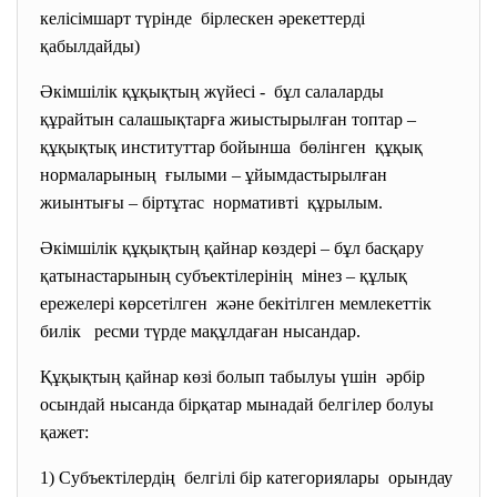
келісімшарт түрінде бірлескен әрекеттерді
қабылдайды)
Әкімшілік құқықтың жүйесі - бұл салаларды
құрайтын салашықтарға жиыстырылған топтар –
құқықтық институттар бойынша бөлінген құқық
нормаларының ғылыми – ұйымдастырылған
жиынтығы – біртұтас нормативті құрылым.
Әкімшілік құқықтың қайнар көздері – бұл басқару
қатынастарының субъектілерінің мінез – құлық
ережелері көрсетілген және бекітілген мемлекеттік
билік ресми түрде мақұлдаған нысандар.
Құқықтың қайнар көзі болып табылуы үшін әрбір
осындай нысанда бірқатар мынадай белгілер болуы
қажет:
1) Субъектілердің белгілі бір категориялары орындау