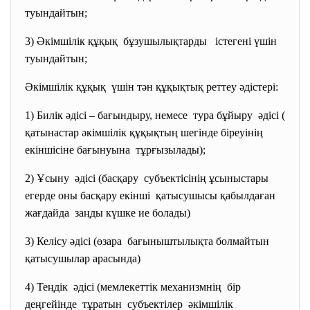
туындайтын;
3) Әкімшілік құқық бұзушылықтарды істегені үшін
туындайтын;
Әкімшілік құқық үшін тән құқықтық реттеу әдістері:
1) Билік әдісі – бағындыру, немесе тура бұйыру әдісі (
қатынастар әкімшілік құқықтың шегінде біреуінің
екіншісіне бағынуына тұрғызылады);
2) Ұсыну әдісі (басқару субъектісінің ұсыныстары
егерде оны басқару екінші қатысушысы қабылдаған
жағдайда заңды күшке ие болады)
3) Келісу әдісі (өзара бағыныштылықта болмайтын
қатысушылар арасында)
4) Теңдік әдісі (мемлекеттік механизмнің бір
деңгейінде тұратын субъектілер әкімшілік