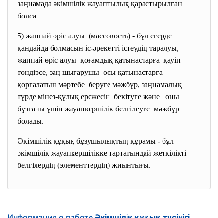
заңнамада әкімшілік жауаптылық қарастырылған
болса.
5) жаппай өріс алуы (массовость) - бұл егерде
қандайда болмасын іс-әрекетті істеудің таралуы,
жаппай өріс алуы қоғамдық қатынастарға қауіп
төндірсе, заң шығарушы осы қатынастарға
қорғалатын мәртебе беруге мәжбүр, заңнамалық
түрде мінез-құлық ережесін бекітуге және оны
бұзғаны үшін жауапкершілік белгілеуге мәжбүр
болады.
Әкімшілік құқық бұзушылықтың құрамы - бұл
әкімшілік жауапкершілікке тартатындай жеткілікті
белгілердің (элементтердің) жиынтығы.
Информация о работе
Әкімшілік құқық түсінігі,