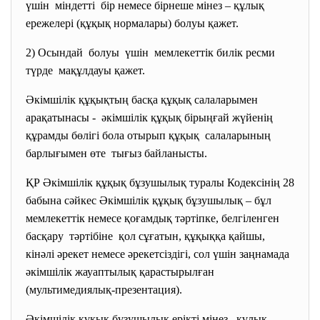
үшін міндетті бір немесе бірнеше мінез – құлық
ережелері (құқық нормалары) болуы қажет.
2) Осындай болуы үшін мемлекеттік билік ресми
түрде мақұлдауы қажет.
Әкімшілік құқықтың басқа құқық салаларымен
арақатынасы - әкімшілік құқық бірыңғай жүйенің
құрамды бөлігі бола отырып құқық салаларының
барлығымен өте тығыз байланысты.
ҚР Әкімшілік құқық бұзушылық туралы Кодексінің 28
бабына сәйкес Әкімшілік құқық бұзушылық – бұл
мемлекеттік немесе қоғамдық тәртіпке, белгіленген
басқару тәртібіне қол сұғатын, құқыққа қайшы,
кінәлі әрекет немесе әрекетсіздігі, сол үшін заңнамада
әкімшілік жауаптылық қарастырылған
(мультимедиялық-презентация).
Әкімшілік құқық бұзушылық ерікті мінез –құлық