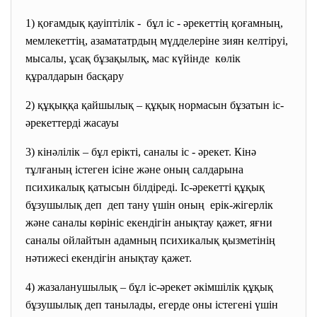
1) қоғамдық қауіптілік - бұл іс - әрекеттің қоғамның,
мемлекеттің, азамататрдың мүдделеріне зиян келтіруі,
мысалы, ұсақ бұзақылық, мас күйінде көлік
құралдарын басқару
2) құқыққа қайшылық – құқық нормасын бұзатын іс-
әрекеттерді жасауы
3) кінәлілік – бұл ерікті, саналы іс - әрекет. Кінә
тұлғаның істеген ісіне және оның салдарына
психикалық қатысын білдіреді. Іс-әрекетті құқық
бұзушылық деп деп тану үшін оның ерік-жігерлік
және саналы көрініс екендігін анықтау қажет, яғни
саналы ойлайтын адамның психикалық қызметінің
нәтижесі екендігін анықтау қажет.
4) жазаланушылық – бұл іс-әрекет әкімшілік құқық
бұзушылық деп танылады, егерде оны істегені үшін