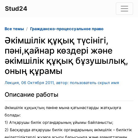
Stud24
Все темы
Гражданско-процессуальное право
Әкімшілік құқық түсінігі,
пәні,қайнар көздері және
әкімшілік құқық бұзушылық,
оның құрамы
Лекция, 06 Октября 2011, автор: пользователь скрыл имя
Описание работы
Әкімшілік құқықтың пәніне мына қатынастарды жатқызуға
болады:
1) Атқарушы билік органдарының ұйымы байланысты;
2) Басқаруда атқарушы билік органдарының әкімшілік – биліктік
өкілеттіліктерді жүзеге асыру барысында және азаматтармен,