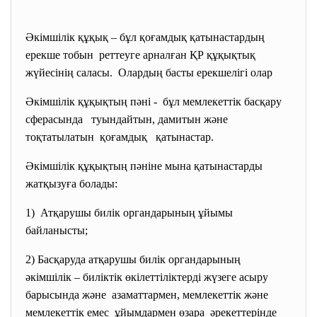
Әкімшілік құқық – бұл қоғамдық қатынастардың
ерекше тобын реттеуге арналған ҚР құқықтық
жүйесінің саласы. Олардың басты ерекшелігі олар
Әкімшілік құқықтың пәні - бұл мемлекеттік басқару
сферасында туындайтын, дамитын және
тоқтатылатын қоғамдық қатынастар.
Әкімшілік құқықтың пәніне мына қатынастарды
жатқызуға болады:
1) Атқарушы билік органдарының ұйымы
байланысты;
2) Басқаруда атқарушы билік органдарының
әкімшілік – биліктік өкілеттіліктерді жүзеге асыру
барысында және азаматтармен, мемлекеттік және
мемлекеттік емес ұйымдармен өзара әрекеттерінде