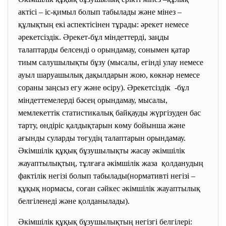
актісі – іс-қимыл болып табылады және мінез –
құлықтың екі аспектісінен тұрады: әрекет немесе
әрекетсіздік. Әрекет-бұл міндеттерді, заңды
талаптарды белсенді о орындамау, сонымен қатар
тиым салушылықты бұзу (мысалы, егінді улау немесе
ауыл шаруашылық дақылдарын жою, көкнәр немесе
сораны заңсыз егу және өсіру). Әрекетсіздік -бұл
міндеттемелерді бәсең орындамау, мысалы,
мемлекеттік статистикалық байқауды жүргізуден бас
тарту, өндіріс қалдықтарын көму бойынша және
ағынды суларды төгудің талаптарын орындамау.
Әкімшілік құқық бұзушылықты жасау әкімшілік
жауаптылықтың, тұлғаға әкімшілік жаза қолданудың
фактілік негізі болып табылады(нормативті негізі –
құқық нормасы, соған сәйкес әкімшілік жауаптылық
белгіленеді және қолданылады).
Әкімшілік құқық бұзушылықтың негізгі белгілері: