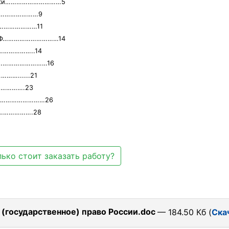
отовки…………………………5
………………………9
……………………11
ии РФ…………………………14
………………..14
……………………………16
…......21
………….23
……………………………26
……………….28
ько стоит заказать работу?
е (государственное) право России.doc
— 184.50 Кб (
Ска