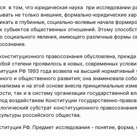
ся в том, что юридическая наука при исследовании р
ывать не только внешние, формально-юридические ха
никать в глубинные, социально-волевые начала формир
 субъектов общественных отношений. Этому способств
о социального явления, имеющего различные формы св
осознание.
конституционного правосознания обусловлена, прежде
обой степени проявилось в новых, современных услови
титуция РФ 1993 года возвела на высший нормативный 
нного и общественного развития; она знаменовала со
нализма и на этой основе внесла принципиальные изме
сти, так и в систему организации государственной вл
 под воздействием Конституции государственно-правов
ологический субстрат конституционного правосознания
культуры российского общества.
титуция РФ. Предмет исследования - понятие, форма,