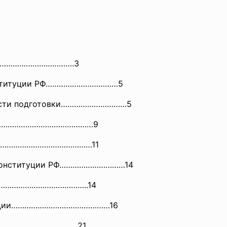
……………
………………….3
Конституции РФ……………………………5
нности подготовки…………………………5
………
………………………………9
………
………………………………11
а Конституции РФ…………………………14
…………
…………………………..14
итуции………………………………………16
…………
…………………......21