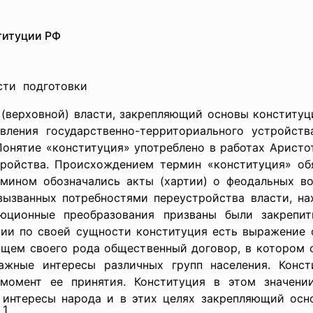
титуции РФ
сти подготовки
 (верховной) власти, закрепляющий основы конституц
вления государственно-
территориального устройств
Понятие «конституция» употреблено в работах Аристо
тройства. Происхождением термин «конституция» об
мином обозначались акты (хартии) о феодальных во
., вызванных потребностями переустройства власти, 
юционные преобразования призваны были закрепит
нии по своей сущности конституция есть выражение 
ющем своего рода общественный договор, в котором 
ажные интересы различных групп населения. Конст
момент ее принятия. Конституция в этом значении
интересы народа и в этих целях закрепляющий осн
1