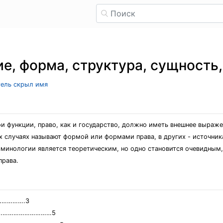
ие, форма, структура, сущность
тель скрыл имя
и функции, право, как и государство, должно иметь внешнее выраж
х случаях называют формой или формами права, в других - источник
минологии является теоретическим, но одно становится очевидным, 
права.
………….3
 РФ……………………………5