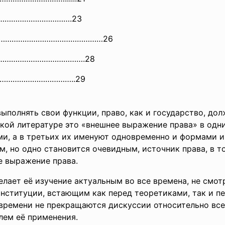
……………
………………….23
ков……………………………………………26
……
…………………………….28
……………
…………………..29
ыполнять свои функции, право, как и государство, до
кой литературе это «внешнее выражение права» в одн
ми, а в третьих их именуют одновременно и формами и
, но одно становится очевидным, источник права, в т
е выражение права.
лает её изучение актуальным во все времена, не смотр
нституции, встающим как перед теоретиками, так и п
 времени не прекращаются дискуссии относительно в
лем её применения.