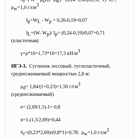
r
s
w
3
ρ
=1,0 г/см
w
I
=W
- W
= 0,26-0,19=0,07
p
L
p
I
=(W- W
)/ I
= (0,24-0,19)/0,07=0,71
L
p
p
(пластичная)
3
γ=ρ*10=1,73*10=17,3 кН/м
ИГЭ-3.
Суглинок лессовый, тугопластичный,
среднесжимаемый мощностью 2,8 м:
3
ρ
= 1,84/(1+0,23)=1,50 г/см
d
(среднесжимаемый)
e= (2,69/1,5)-1= 0,8
n=1-(1,5/2,69)=0,44
3
S
=(0,23*2,69)/(0,8*1)=
0,78; ρ
=1,0 г/см
r
w