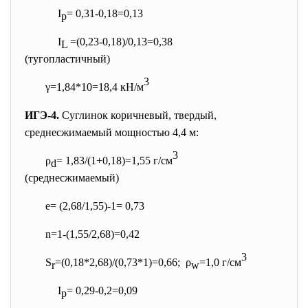
I
= 0,31-0,18=0,13
p
I
=(0,23-0,18)/0,13=0,38
L
(тугопластичный)
3
γ=1,84*10=18,4 кН/м
ИГЭ-4.
Суглинок коричневый, твердый,
среднесжимаемый мощностью 4,4 м:
3
ρ
= 1,83/(1+0,18)=1,55 г/см
d
(среднесжимаемый)
e= (2,68/1,55)-1= 0,73
n=1-(1,55/2,68)=0,42
3
S
=(0,18*2,68)/(0,73*1)=
0,66; ρ
=1,0 г/см
r
w
I
= 0,29-0,2=0,09
p