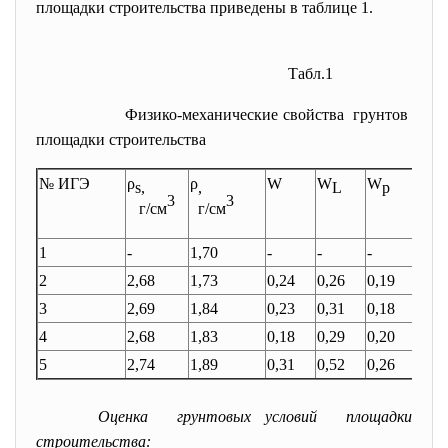
площадки строительства приведены в таблице 1.
Табл.1
Физико-механические свойства грунтов
площадки строительства
№ ИГЭ
ρ
ρ
W
W
W
I
s,
,
L
p
p
3
3
г/см
г/см
1
-
1,70
-
-
-
-
2
2,68
1,73
0,24
0,26
0,19
0,07
3
2,69
1,84
0,23
0,31
0,18
0,13
4
2,68
1,83
0,18
0,29
0,20
0,09
5
2,74
1,89
0,31
0,52
0,26
0,26
Оценка грунтовых условий площадки
строительства: