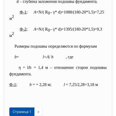
d – глубина заложения подошвы фундамента.
Ф-1
;
А
=N/( R
– γ* d)=1088/(180-20*1,5)=7,25
0
2
м
Ф-2
;
А
=N/( R
– γ* d)=1395/(180-20*1,5)=9,3
0
2
м
Размеры подошвы определяются по формулам
b
=
l=А
/
b
,
где
η = l/b = 1,4 м – отношение сторон подошвы
фундамента.
Ф-1
;
b
=
= 2,28 м;
l
= 7,25/2,28=3,18 м
Страница 1
»