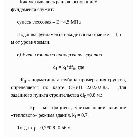
Как указывалось раньше
основанием
фундамента служит:
супесь лессовая – Е =4,5 МПа
Подошва фундамента находится на отметке – 1,5
м от уровня земли.
в) Учет сезонного промерзания грунтов.
d
= k
*df
, где
f
f
n
df
- нормативная глубина промерзания грунтов,
n
определяется по карте СНиП 2.02.02-83. Для
заданного пункта строительства df
=0,8 м.;
n
k
– коэффициент, учитывающий влияние
f
«теплового» режима здания, k
= 0,7.
f
Тогда d
= 0,7*0,8=0,56 м.
f