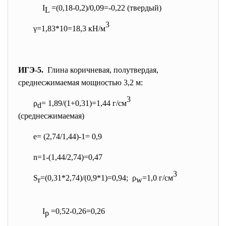
I
=(0,18-0,2)/0,09=-0,22 (твердый)
L
3
γ=1,83*10=18,3 кН/м
ИГЭ-5.
Глина коричневая, полутвердая,
среднесжимаемая мощностью 3,2 м:
3
ρ
= 1,89/(1+0,31)=1,44 г/см
d
(среднесжимаемая)
e= (2,74/1,44)-1= 0,9
n=1-(1,44/2,74)=0,47
3
S
=(0,31*2,74)/(0,9*1)=
0,94; ρ
=1,0 г/см
r
w
I
=0,52-0,26=0,26
p