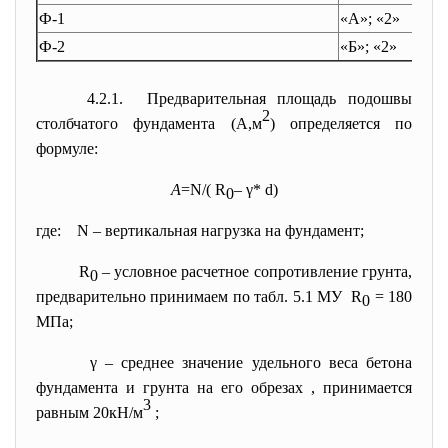
Ф-1
«А»; «2»
Ф-2
«Б»; «2»
4.2.1. Предварительная площадь подошвы
2
столбчатого фундамента (А,м
) определяется по
формуле:
А
=N/( R
– γ* d)
0
где: N – вертикальная нагрузка на фундамент;
R
– условное расчетное сопротивление грунта,
0
предварительно принимаем по табл. 5.1 МУ R
= 180
0
МПа;
γ – среднее значение удельного веса бетона
фундамента и грунта на его обрезах , принимается
3
равным 20кН/м
;