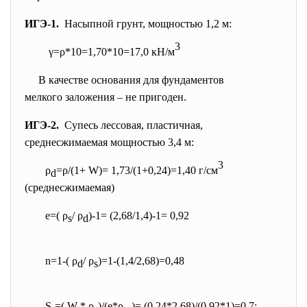
ИГЭ-1.
Насыпной грунт, мощностью 1,2 м:
3
γ=ρ*10=1,70*10=17,0 кН/м
В качестве основания для фундаментов
мелкого заложения – не пригоден.
ИГЭ-2.
Супесь лессовая, пластичная,
среднесжимаемая мощностью 3,4 м:
3
ρ
=ρ/(1+ W)= 1,73/(1+0,24)=1,40 г/см
d
(среднесжимаемая)
e=( ρ
/ ρ
)-1= (2,68/1,4)-1= 0,92
s
d
n=1-( ρ
/ ρ
)=1-(1,4/2,68)=0,48
d
s
S
=( W * ρ
)/(е*ρ
)= (0,24*2,68)/(0,92*1)=0,7;