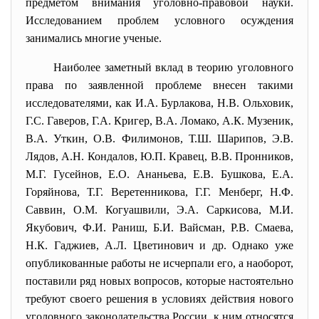
предметом внимания уголовно-правовой науки.
Исследованием проблем условного осуждения
занимались многие ученые.
Наиболее заметный вклад в теорию уголовного
права по заявленной проблеме внесен такими
исследователями, как И.А. Бурлакова, Н.В. Ольховик,
Г.С. Гаверов, Г.А. Кригер, В.А. Ломако, А.К. Музеник,
В.А. Уткин, О.В. Филимонов, Т.Ш. Шарипов, Э.В.
Лядов, А.Н. Кондалов, Ю.П. Кравец, В.В. Пронников,
М.Г. Гусейнов, Е.О. Ананьева, Е.В. Бушкова, Е.А.
Горяйнова, Т.Г. Веретенникова, Г.Г. Менберг, Н.Ф.
Саввин, О.М. Когуашвили, Э.А. Саркисова, М.И.
Якубович, Ф.И. Раниш, Б.И. Вайсман, Р.В. Смаева,
Н.К. Гаджиев, А.Л. Цветинович и др. Однако уже
опубликованные работы не исчерпали его, а наоборот,
поставили ряд новых вопросов, которые настоятельно
требуют своего решения в условиях действия нового
уголовного законодательства России, к ним относятся