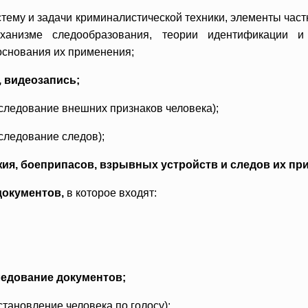
ему и задачи криминалистической техники, элементы част
ханизме следообразования, теории идентификации и д
основания их применения;
 видеозапись;
следование внешних признаков человека);
следование следов);
ия, боеприпасов, взрывных устройств и следов их пр
окументов,
в которое входят:
едование документов;
становление человека по голосу);