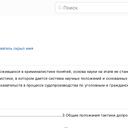
ователь скрыл имя
жившихся в криминалистике понятий, основа науки на этапе ее стано
истики, в котором дается система научных положений и основанных 
оказательств в процессе судопроизводства по уголовным и граждан
................................................3 Общие положения тактики до