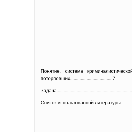
Понятие, система криминалистической техник
потерпевших...................
.................7
Задача........................
..............................
..........
Список использованной литературы.............