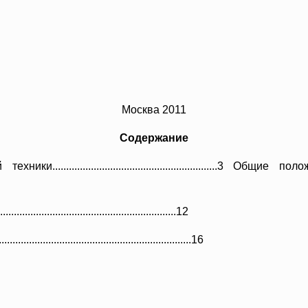
Москва 2011
Содержание
и.......................
..............................
.......3 Общие пол
....................
..............................
..............12
.......
..............................
.............................
16