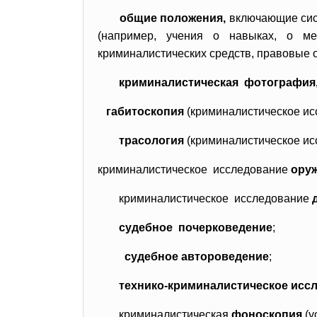
общие положения,
включающие сист
(например, учения о навыках, о ме
криминалистических средств, правовые 
криминалистическая фотография,
габитоскопия
(криминалистическое ис
трасология
(криминалистическое ис
криминалистическое исследование
оруж
криминалистическое исследование
д
судебное почерковедение
;
судебное автороведение
;
технико-
криминалистическое иссл
криминалистическая
фоноскопия
(у