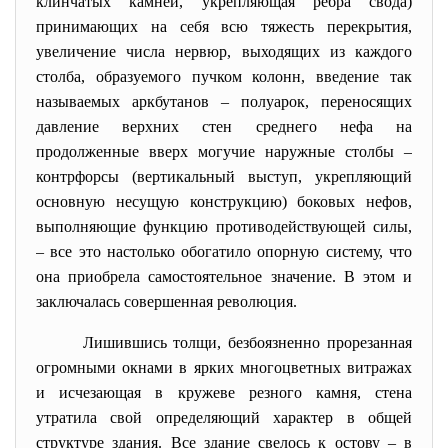
клинчатых камней, укрепляющая ребра свода)
принимающих на себя всю тяжесть перекрытия,
увеличение числа нервюр, выходящих из каждого
столба, образуемого пучком колонн, введение так
называемых аркбутанов – полуарок, переносящих
давление верхних стен среднего нефа на
продолженные вверх могучие наружные столбы –
контрфорсы (вертикальный выступ, укрепляющий
основную несущую конструкцию) боковых нефов,
выполняющие функцию противодействующей силы,
– все это настолько обогатило опорную систему, что
она приобрела самостоятельное значение. В этом и
заключалась совершенная революция.
Лишившись толщи, безбоязненно прорезанная
огромными окнами в ярких многоцветных витражах
и исчезающая в кружеве резного камня, стена
утратила свой определяющий характер в общей
структуре здания. Все здание свелось к остову – в