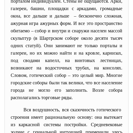
порталом индивидуален. Стены не ощущаются. Арки,
галереи, башни, площадки с аркадами, громадные
окна, все дальше и дальше – бесконечно сложная,
ажурная игра ажурных форм. И все это пространство
обитаемо – собор и внутри и снаружи населен массой
скульптур (в Шартрском соборе около десяти тысяч
одних статуй). Они занимают не только порталы и
галереи, но их можно найти и на кровле, карнизах,
под сводами капелл, на винтовых лестницах,
возникают на водосточных трубах, на консолях.
Словом, готический собор – это целый мир. Многие
городские соборы были так велики, что все население
города не могло его заполнить. Возле собора
располагались торговые ряды.
Вся воздушность, вся сказочность готического
строения имеет рациональную основу: она вытекает
из каркасной системы постройки. Средневековые
зодчие с гениальной интуицией применили здесь