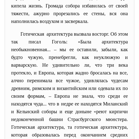
кипела жизнь. Громада собора избавилась от своей
тяжести, ажурно прорезались ее стены, вся она
наполнилась воздухом и засверкала.
Готическая архитектура вызвала восторг. Об этом
так писал Гоголь: «Была архитектура
необыкновенная... – мы ее оставили, забыли, как
будто чужую, пренебрегли, как неуклюжую и
варварскую. Не удивительно ли, что три века
протекло, и Европа, которая жадно бросалась на все,
алчно перенимала все чужое, удивлялась чудесам
древним, римским и византийским или одевала их по
своим формам, – Европа не знала, что среди ее
находятся чуда... что в недре ее находятся Миланский
и Кельнский соборы и еще доныне «реют кирпичи
недоконченной башни Страсбургского мюнстера.
Готическая архитектура, та готическая архитектура,
которая образовалась перед окончанием средних