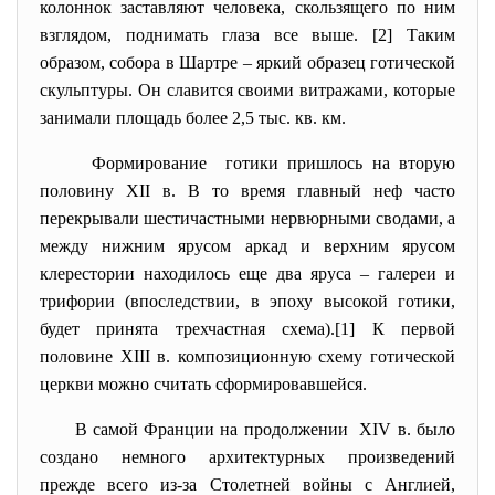
колоннок заставляют человека, скользящего по ним
взглядом, поднимать глаза все выше. [2] Таким
образом, собора в Шартре – яркий образец готической
скульптуры. Он славится своими витражами, которые
занимали площадь более 2,5 тыс. кв. км.
Формирование готики пришлось на вторую
половину XII в. В то время главный неф часто
перекрывали шестичастными нервюрными сводами, а
между нижним ярусом аркад и верхним ярусом
клерестории находилось еще два яруса – галереи и
трифории (впоследствии, в эпоху высокой готики,
будет принята трехчастная схема).[1] К первой
половине XIII в. композиционную схему готической
церкви можно считать сформировавшейся.
В самой Франции на продолжении XIV в. было
создано немного архитектурных произведений
прежде всего из-за Столетней войны с Англией,