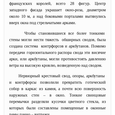
французских королей, всего 28 фигур. Центр
западного фасада украшает окно-роза, диаметром
около 10 м, а над боковыми порталами вытянулись
вверх окна под стрельчатыми арками.
Чтобы становившиеся все более
тонкими
стены могли нести тяжесть обширных сводов, была
создана система контрфорсов и аркбутанов. Помимо
передачи горизонтального распора свода эти висячие
арки, или аркбутаны, могли противостоять давлению
ветра на высокую кровлю, возведенную над сводом.
Нервюрный крестовый свод, опоры, аркбутаны
и контрфорсы позволили превратить готический
собор в каркас из камня, а почти всю поверхность
наружных стен – в окно. Тонкие свинцовые
перемычки разделяли кусочки цветного стекла, из
которых были составлены помещенные в оконные
рамы панно – витражи.