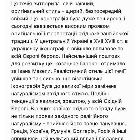
Ця течія витворила свій наївний,
оригінальний стиль - щирий, безпосередній,
свіжий. Ця іконографія була дуже поширена, і
сьогодні вважається високим проявом
оригінальної інтерпретації східно-візантійської
традиції. У центральній Україні в ХVІІ-ХVІII ст. в
українську іконографію ввійшло впливове по
всій Європі бароко. Найсильніший поштовх
для розвитку це "козацьке бароко" отримало
за Івана Мазепи. Реалістичний стиль цієї течії
увійшов так сильно, що візантійська
іконографія була до великої міри замінена
натуралізмом західного стилю. Подібні
тенденції з'явилися, зрештою, у всій Східній
Європі. В різних країнах східного обряду були
не тільки прояви західного релігійного
натуралізму - прийшло його повне панування.
Греція, Україна, Румунія, Болгарія, Росія й інші
сприйняли цей культурний вплив і піддалися