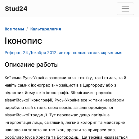
Stud24
Все темы
Культурология
Іконопис
Реферат, 24 Декабря 2012, автор: пользователь скрыл имя
Описание работы
Київська Русь-Україна запозичила як техніку, так і стиль, та й
навіть самих іконографів-мозаїцистів з Царгороду або з
підлеглих йому шкіл іконографії. Зберігаючи традицію
візантійської іконографії, Русь-Україна все ж таки незабаром
виробила свій стиль, свою версію загальнодомінуючої
візантійської традиції. Тут переважає дещо лагідніша
інтерпретація лиць, світліший, легкий колорит та майстерне
накладання золота на тло ікон, ареоли та прикраси риз,
особливо Ісуса Христа та Богородиці. Ця техніка називається