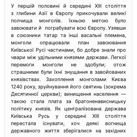
У першій половині й середині XIII століття
з глибини Азії в Європу прикочували великі
полчища монголів. їхньою метою було
завоювати й пограбувати всю Європу. Узявши
в союзники татар та інші васальні племена,
монголи опрацювали план завоювання
Київської Русі частинами, бо добре знали про
чвари між удільними князями держави. Легкої
перемоги монголи не здобули; отож
страшними були їхні знущання в завойованих
князівствах. Захоплення монголами Києва
1240 року, зруйнування його святинь (зокрема
Десятинної церкви); винищення населення —
такою стала плата за братоненависницьку
політику князів. Як централізована держава
Київська Русь у середині XIII століття
перестала існувати, хоч деякі вогнища
державного життя зберігалися на західних