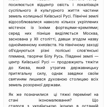
посилюється відцентр овість і локалізація
суспільного й культурного життя частини
земель колишньої Київської Русі. Північні землі
відособлювалися навколо кількох укріплених
містечок із їхніми фортецями-кремлями;
серед них пізніше виділяється Москва,
заснована у ХІІ столітті, давши згодом назву
однойменному князівств. На північному заході
об'єднуються різні поліські слов'янські
племена, творячи Білу Русь. Південні землі —
центр Київської Русі — продовжують тяжіти
до Києва, який утратив державницьку
притягальну силу, однак завдяки своїм
святиням лишився духовною столицею всіх
земель розореної держави.
Як же позначилися ці тяжкі переміни! на
стані ікономалювання? Що
сталося з українською іконою в останній