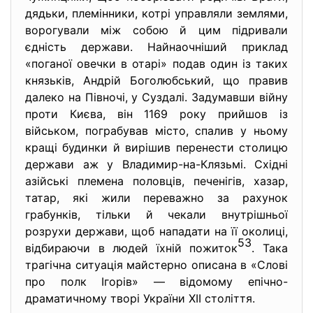
дядьки, племінники, котрі управляли землями,
ворогували між собою й цим підривали
єдність держави. Найнаочніший приклад
«поганої овечки в отарі» подав один із таких
князьків, Андрій Боголюбський, що правив
далеко на Півночі, у Суздалі. Задумавши війну
проти Києва, він 1169 року прийшов із
військом, пограбував місто, спалив у ньому
кращі будинки й вирішив перенести столицю
держави аж у Владимир-на-Клязьмі. Східні
азійські племена половців, печенігів, хазар,
татар, які жили переважно за рахунок
грабунків, тільки й чекали внутрішньої
розрухи держави, щоб нападати на її околиці,
53
відбираючи в людей їхній пожиток
. Така
трагічна ситуація майстерно описана в «Слові
про полк Ігорів» — відомому епічно-
драматичному творі України XII століття.