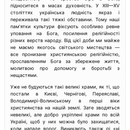
підноситеся в масах духовність. У XIII—XV
століттях українська людність якраз і
переживала такі тяжкі обставини. Тому наші
пам'ятки культури фіксують особливо ревне
уповання на Бога, посилення релігійності
різних верств народу. Від цієї доби ми майже
не маємо якогось світського мистецтва —
все пронизане християнською релігійністю,
прославленням Бога за збережене життя,
молитвою про допомогу и боротьбі з
нещастями.
Уже не будуються такі великі храми, як ті, що
постали в Києві, Чернігові, Переяславі,
Володимирі-Волинському в перші віки
християнства на нашій землі. Зате зводяться
невеликі, але добро укріплені храми по всій
Україні, щоб у них можна було захищатися,
коли нападе ворог. Виникають також рі «ні