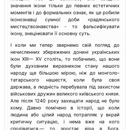
значення ікони тільки до певних естетичних
моментів і до формальних ознак, як це робили
іконознавці сумної доби «радянського
мистецтвознавства» - то фальсифікувати
ікону, знецінювати її основну суть.
І коли ми тепер звернемо свій погляд до
нечисленних збережених донині українських
ікон XIII— XV століть, то побачимо, що вони
були духовним виразником стану нашого
народу ще більшою мірою, ніж до монголо-
татарського нашестя, коли була своя
держава, а людність перебувала під захистом
військових дружин великого київського князя.
Але після 1240 року захищати народ не було
кому. Давно помічено в історії, що коли
людина або цілий народ потрапляє у вкрай
критичну ситуацію, і нема вже на кого
сподіватися,— то зростає віра в Бога,