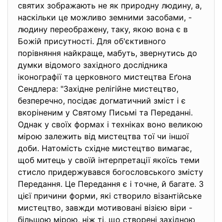
святих зображають не як природну людину, а,
наскільки це можливо земними засобами, -
людину переображену, таку, якою вона є в
Божій присутності. Для об'єктивного
порівняння найкраще, мабуть, звернутись до
думки відомого західного дослідника
іконографії та церковного мистецтва Еґона
Сендлера: "Західне релігійне мистецтво,
безперечно, посідає догматичний зміст і є
вкоріненим у Святому Письмі та Переданні.
Однак у своїх формах і техніках воно великою
мірою залежить від мистецтва тої чи іншої
доби. Натомість східне мистецтво вимагає,
щоб митець у своїй інтерпретації якоїсь теми
стисло придержувався богословського змісту
Передання. Це Передання є і точне, й багате. З
цієї причини форми, які створило візантійське
мистецтво, завжди мотивовані візією віри -
більшою мірою, ніж ті, що створені західною