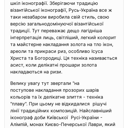
шкіл іконографії. Зберігаючи традицію
візантійської іконографії, Русь-Україна все ж
таки незабаром виробила свій стиль, свою
версію загальнодомінуючої візантійської
традиції. Тут переважає дещо лагідніша
інтерпретація лиць, світліший, легкий колорит
та майстерне накладання золота на тло ікон,
ареоли та прикраси риз, особливо Ісуса
Христа та Богородиці. Ця техніка називається
асист, коли делікатні прошари золота
накладаються на ризи.
Велику увагу тут звертали "на
поступове накладання прозорих шарів
кольорів та їх делікатне злиття - техніка
"плаву". При цьому не відкидалися рішучі
лінії традиційних композицій. Найславніший
іконограф доби Київської Русі-України -
Алімпій, монах Києво-Печерської Лаври, який