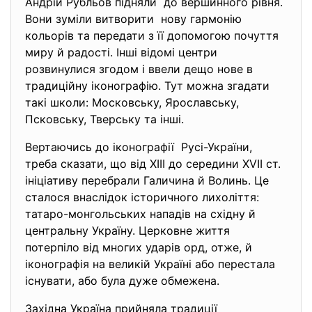
Андрій Рубльов підняли до вершинного рівня.
Вони зуміли витворити нову гармонію
кольорів та передати з її допомогою почуття
миру й радості. Інші відомі центри
розвинулися згодом і ввели дещо нове в
традиційну іконографію. Тут можна згадати
такі школи: Московську, Ярославську,
Псковську, Тверську та інші.
Вертаючись до іконографії Русі-України,
треба сказати, що від XIII до середини XVII ст.
ініціативу перебрали Галичина й Волинь. Це
сталося внаслідок історичного лихоліття:
татаро-монгольських нападів на східну й
центральну Україну. Церковне життя
потерпіло від многих ударів орд, отже, й
іконографія на великій Україні або перестала
існувати, або була дуже обмежена.
Західна Україна прийняла традиції