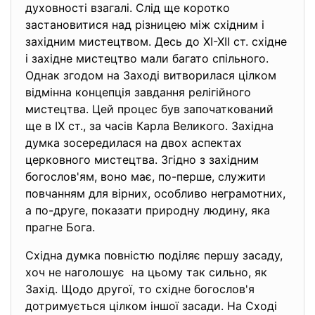
духовності взагалі. Слід ще коротко
застановитися над різницею між східним і
західним мистецтвом. Десь до ХІ-ХІІ ст. східне
і західне мистецтво мали багато спільного.
Однак згодом на Заході витворилася цілком
відмінна концепція завдання релігійного
мистецтва. Цей процес був започаткований
ще в IX ст., за часів Карла Великого. Західна
думка зосередилася на двох аспектах
церковного мистецтва. Згідно з західним
богослов'ям, воно має, по-перше, служити
повчанням для вірних, особливо неграмотних,
а по-друге, показати природну людину, яка
прагне Бога.
Східна думка повністю поділяє першу засаду,
хоч не наголошує на цьому так сильно, як
Захід. Щодо другої, то східне богослов'я
дотримується цілком іншої засади. На Сході