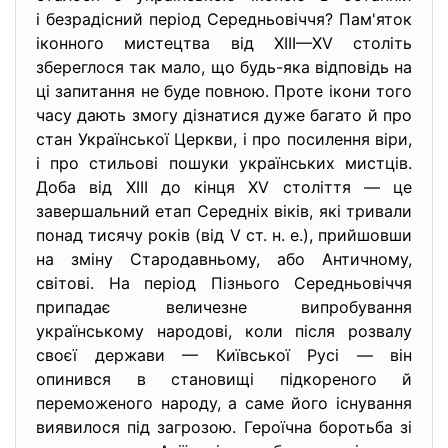
і безрадісний період Середньовіччя? Пам'яток
іконного мистецтва від XIII—XV століть
збереглося так мало, що будь-яка відповідь на
ці запитання не буде повною. Проте ікони того
часу дають змогу дізнатися дуже багато й про
стан Української Церкви, і про посилення віри,
і про стильові пошуки українських мистців.
Доба від XIII до кінця XV століття — це
завершальний етап Середніх віків, які тривали
понад тисячу років (від V ст. н. е.), прийшовши
на зміну Стародавньому, або Античному,
світові. На період Пізнього Середньовіччя
припадає величезне випробування
українському народові, коли після розвалу
своєї держави — Київської Русі — він
опинився в становищі підкореного й
переможеного народу, а саме його існування
виявилося під загрозою. Героїчна боротьба зі