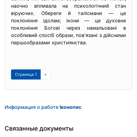
наочно впливала на психологічний стан
віруючих. Обереги й талісмани — це
поклоніння ідолам; ікони — це духовне
поклоніння Богові через намальовані в
особливий спосіб образи, пов'язані з дійсними
першообразами християнства.
Страница 1
»
Информация о работе
Іконопис
Связанные документы