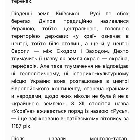
теренах.
Південні землі Київської Русі по обох
берегах Дніпра традиційно називалися
Україною, тобто центральною, головною
територією держави: «у краї» означає в
центрі, тобто біля столиці, а ще й у центрі
Європи — між Сходом і Заходом. Дехто
тлумачить її назву як земля скраю — окраїна,
периферія. Але таке тлумачення не відповідає
ні геополітичному, ні історико-культурному
місцю України: вона розташована в центрі
Європейського континенту, оточена країнами
и народами, щодо яких ніколи не була й не є
«крайньою землею». З XII століття назва
«Україна» вживається поряд із назвою «Русь»,
— і це зафіксовано в Іпатіївському літопису за
1187 рік.
Після навали монголо-татар