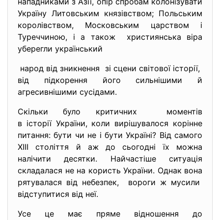
нападниками з Азії, опір спробам колонізувати
Україну Литовським князівством; Польським
королівством, Московським царством і
Туреччиною, і а також християнська віра
уберегли український
народ від зникнення зі сцени світової історії,
від підкорення його сильнішими й
агресивнішими сусідами.
Скільки було критичних моментів
в історії України, коли вирішувалося корінне
питання: бути чи не і бути Україні? Від самого
XIII століття й аж до сьогодні їх можна
налічити десятки. Найчастіше ситуація
складалася не на користь України. Однак вона
рятувалася від небезпек, вороги ж мусили
відступитися від неї.
Усе це має пряме відношення до