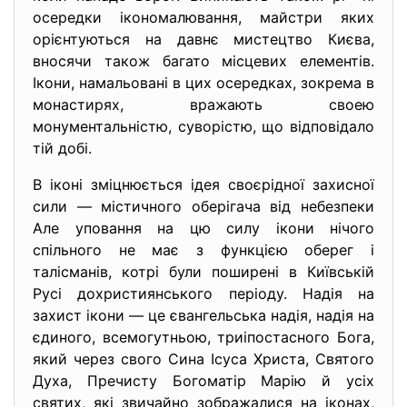
осередки ікономалювання, майстри яких
орієнтуються на давнє мистецтво Києва,
вносячи також багато місцевих елементів.
Ікони, намальовані в цих осередках, зокрема в
монастирях, вражають своею
монументальністю, суворістю, що відповідало
тій добі.
В іконі зміцнюється ідея своєрідної захисної
сили — містичного оберігача від небезпеки
Але уповання на цю силу ікони нічого
спільного не має з функцією оберег і
талісманів, котрі були поширені в Київській
Русі дохристиянського періоду. Надія на
захист ікони — це євангельська надія, надія на
єдиного, всемогутньою, триіпостасного Бога,
який через свого Сина Ісуса Христа, Святого
Духа, Пречисту Богоматір Марію й усіх
святих, які звичайно зображалися на іконах,