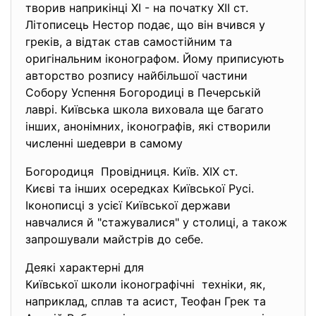
творив наприкінці XI - на початку XII ст.
Літописець Нестор подає, що він вчився у
греків, а відтак став самостійним та
оригінальним іконографом. Йому приписують
авторство розпису найбільшої частини
Собору Успення Богородиці в Печерській
лаврі. Київська школа виховала ще багато
інших, анонімних, іконографів, які створили
численні шедеври в самому
Богородиця Провiдниця. Київ. ХIХ ст.
Києві та інших осередках Київської Русі.
Іконописці з усієї Київської держави
навчалися й "стажувалися" у столиці, а також
запрошували майстрів до себе.
Деякі характерні для
Київської школи іконографічні техніки, як,
наприклад, сплав та асист, Теофан Грек та