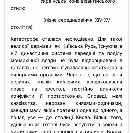
Українська ікона візантійського
стилю
(пізнє середньовіччя, XIV-XV
століття)
Катастрофа сталася несподівано. Для такої
великої держави, як Київська Русь, існуюча в
ній династична система передачі та поділу
монархічної влади не була відпрацьована в
деталях, не регламентувалася конституцією й
виборними органами. Через те, що всі діти
великих князів київських успадковували
право на престол, постійно виникали
конфлікти й протистояння. Справді, малі
князівства, керовані князями-родичами,
завжди мали якісь претензії одне до одного, а
понад усе — до столиці Києва. Більш того,
удільні князі готові були вступати в союзи з
чужинцями, щоб поборювати родичів. Брати,