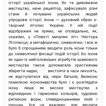
історії української ікони, бо те дивовижне
мистецтво, наче рецептор, зафіксувало різні
стани й почуванні українських людей
упродовж історії. Ікона — духовний образ э-
творчий літопис України. У ній події
відображені не прямо, не оповідально, як,
скажімо, у «Повісті минулих літ» Нестора
Літописця, а метафорично, символічно. І все ж
було б спрощенням зводити роль ікони тільки
до символічної фіксації подій історії. Бо ікона
як один із найголовніших атрибутів храмового
мистецтва також допомагала християнам
зберегти надію, вистояти в часи лихоліть,
не відступитися від «віри батьків; Великою
помилкою іконознавства було і є розглядати
ікону лише як високе мистецтво з
відповідною І гармонією кольорів, чудовою
ритмікою форм, співвідношеннями ліній і
площин. Усе це важливо, але зводити