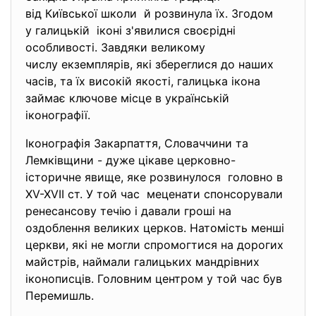
від Київської школи й розвинула їх. Згодом
у галицькій іконі з'явилися своєрідні
особливості. Завдяки великому
числу екземплярів, які збереглися до наших
часів, та їх високій якості, галицька ікона
займає ключове місце в українській
іконографії.
Іконографія Закарпаття, Словаччини та
Лемківщини - дуже цікаве церковно-
історичне явище, яке розвинулося головно в
XV-XVII ст. У той час меценати спонсорували
ренесансову течію і давали гроші на
оздоблення великих церков. Натомість менші
церкви, які не могли спромогтися на дорогих
майстрів, наймали галицьких мандрівних
іконописців. Головним центром у той час був
Перемишль.