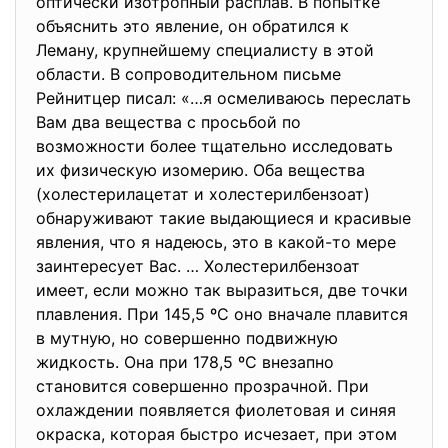
оптически изотропный расплав. В попытке
объяснить это явление, он обратился к
Леману, крупнейшему специалисту в этой
области. В сопроводительном письме
Рейнитцер писал: «…я осмеливаюсь переслать
Вам два вещества с просьбой по
возможности более тщательно исследовать
их физическую изомерию. Оба вещества
(холестерилацетат и холестерилбензоат)
обнаруживают такие выдающиеся и красивые
явления, что я надеюсь, это в какой-то мере
заинтересует Вас. … Холестерилбензоат
имеет, если можно так выразиться, две точки
плавления. При 145,5 ºC оно вначале плавится
в мутную, но совершенно подвижную
жидкость. Она при 178,5 ºC внезапно
становится совершенно прозрачной. При
охлаждении появляется фиолетовая и синяя
окраска, которая быстро исчезает, при этом