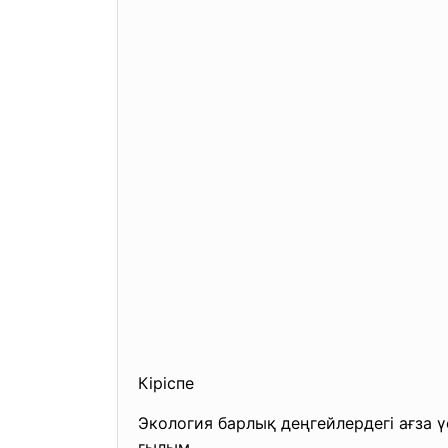
Кіріспе
Экология барлық деңгейлердегі ағза 
ғылым.
“ Экология” т