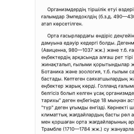
Организмдердің тіршілік етуі өздері
ғалымдар Эмпедоклдің (б.з.д. 490—430
атап көрсетілген.
Орта ғасырлардағы өндіріс деңгейін
дамуына едәуір кедергі болды. Деген
(Авиценна, 980—1037 жж.) және т.б. 
еңбектердің арқасында алғаш рет ті
жинақталып, ғылыми қорытындылар жас
Ботаника және зоология, т.б. ғылым 
бастады. Көптеген саяхатшылардың ж
еңбектер жарық көрді. Голланд ғалы
белгісіз болып келген ұсақ организ
тарихы" деген еңбегінде 18 мыңнан а
"түр" деген ұғымды енгізді. Көрнекті 
климаттық жағдайлардың басты рөл а
мен қоршаған орта жағдайларының ар
Трамбле (1710—1784 жж.) су жануарла