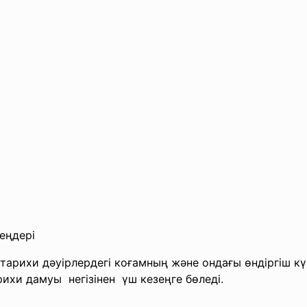
еңдері
ихи дәуірлердегі коғамның және ондағы өндіргіш күш
хи дамуы негізінен үш кезеңге бөледі.