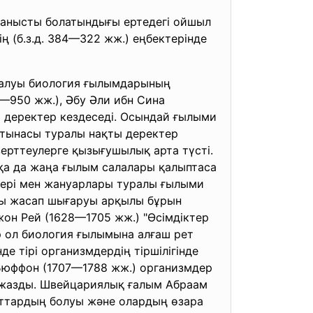
йланысты болатындығы ертедегі ойшыл
ң (б.з.д. 384—322 жж.) еңбектерінде
аралуы биология ғылымдарының
0—950 жж.), Әбу Әли ибн Сина
и деректер кездеседі. Осындай ғылыми
атынасы туралы нақты деректер
ерттеулерге қызығушылық арта түсті.
сқа да жаңа ғылым салалары қалыптаса
тері мен жануарлары туралы ғылыми
пты жасап шығаруы арқылы бұрын
он Рей (1628—1705 жж.) "Өсімдіктер
р ол биология ғылымына алғаш рет
де тірі организмдердің тіршілігінде
Бюффон (1707—1788 жж.) организмдер
 жазды. Швейцариялық ғалым Абраам
заттардың болуы және олардың өзара