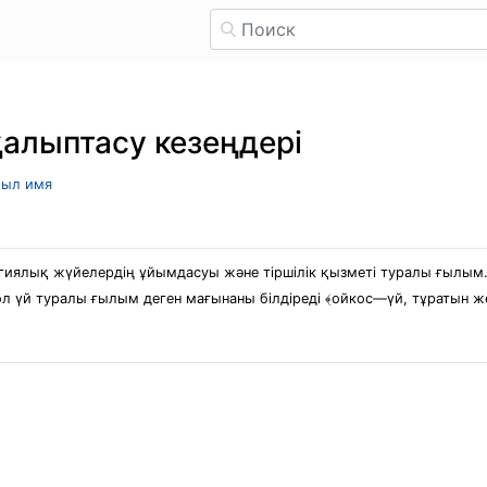
алыптасу кезеңдері
рыл имя
огиялық жүйелердің ұйымдасуы және тіршілік қызметі туралы ғылым
а ол үй туралы ғылым деген мағынаны білдіреді ﴾ойкос―үй, тұратын ж