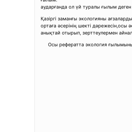
аударғанда ол үй туралы ғылым деген
Қазіргі заманғы экологияны ағзалард
ортаға әсерінің шекті дәрежесін,осы
анықтай отырып, зерттеулермен айна
Осы рефератта экология ғылымының 