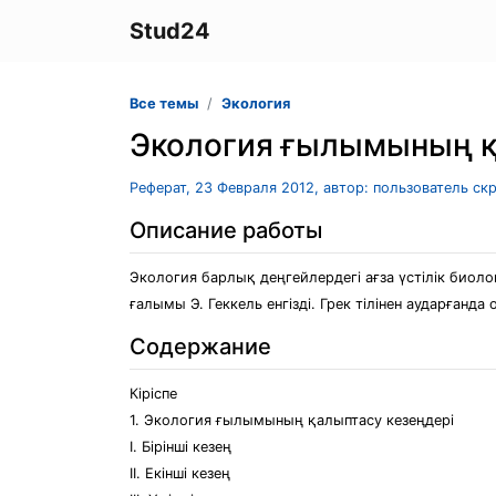
Stud24
Все темы
Экология
Экология ғылымының қ
Реферат, 23 Февраля 2012, автор: пользователь ск
Описание работы
Экология барлық деңгейлердегі ағза үстілік биол
ғалымы Э. Геккель енгізді. Грек тілінен аударғанд
Содержание
Кіріспе
1. Экология ғылымының қалыптасу кезеңдері
I. Бірінші кезең
II. Екінші кезең