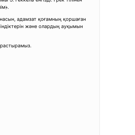
лім﴿.
ынасын, адамзат қоғамның қоршаған
кіндіктерін және олардың ауқымын
арастырамыз.