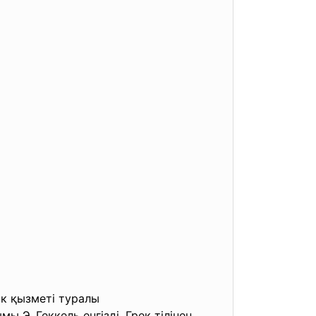
ік қызметі туралы
ккель енгізді. Грек тілінен