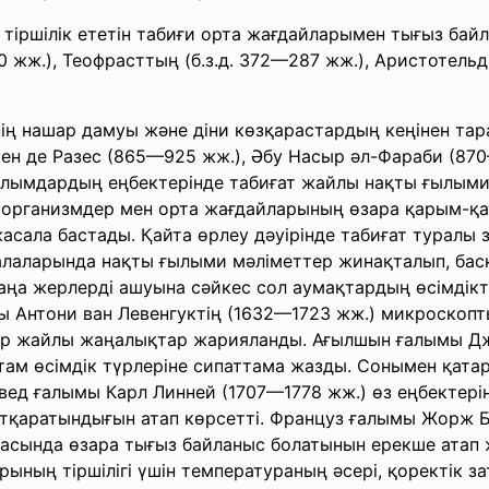
 тіршілік ететін табиғи орта жағдайларымен тығыз ба
 жж.), Теофрасттың (б.з.д. 372—287 жж.), Аристотельді
ің нашар дамуы және діни көзқарастардың кеңінен т
мен де Разес (865—925 жж.), Әбу Насыр әл-Фараби (87
ғалымдардың еңбектерінде табиғат жайлы нақты ғылым
рі организмдер мен орта жағдайларының өзара қарым-қ
ала бастады. Қайта өрлеу дәуірінде табиғат туралы з
салаларында нақты ғылыми мәліметтер жинақталып, ба
аңа жерлерді ашуына сәйкес сол аумақтардың өсімдік
мы Антони ван Левенгуктің (1632—1723 жж.) микроско
мдер жайлы жаңалықтар жарияланды. Ағылшын ғалымы Дж
стам өсімдік түрлеріне сипаттама жазды. Сонымен қата
швед ғалымы Карл Линней (1707—1778 жж.) өз еңбектерін
тқаратындығын атап көрсетті. Француз ғалымы Жорж 
асында өзара тығыз байланыс болатынын ерекше атап
рының тіршілігі үшін температураның әсері, қоректік 