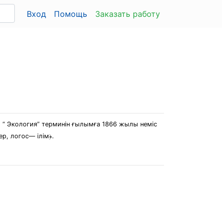
Вход
Помощь
Заказать работу
. “ Экология” терминін ғылымға 1866 жылы неміс
ер, логос― ілім﴿.