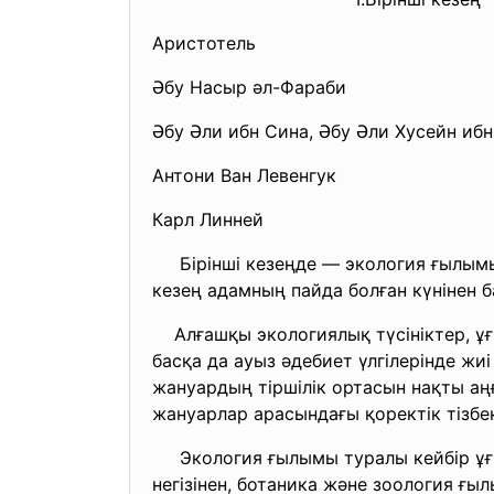
Аристотель
Әбу Насыр әл-Фараби
Әбу Әли ибн Сина, Әбу Әли Хусейн иб
Антони Ван Левенгук
Карл Линней
Бірінші кезеңде — экология ғылымы 
кезең адамның пайда болған күнінен 
Алғашқы экологиялық түсініктер, ұғ
басқа да ауыз әдебиет үлгілерінде жи
жануардың тіршілік ортасын нақты а
жануарлар арасындағы қоректік тізбе
Экология ғылымы туралы кейбір ұғым
негізінен, ботаника және зоология ғы