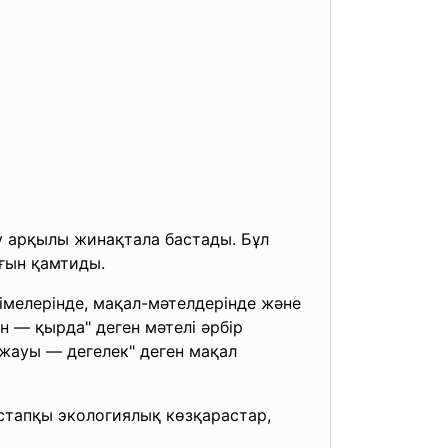
 арқылы жинақтала бастады. Бұл
ығын қамтиды.
мелерінде, мақал-мәтелдерінде және
н — қырда" деген мәтелі әрбір
жауы — дегелек" деген мақал
стапқы экологиялық көзқарастар,