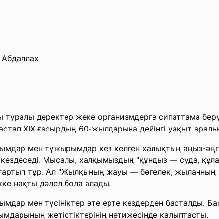
н Абдаллах
туралы деректер жеке организмдерге сипаттама беру
бастап XIX ғасырдың 60-жылдарына дейінгі уақыт арал
ымдар мен тұжырымдар кез келген халықтың аңыз-әңгі
і кездеседі. Мысалы, халқымыздың "құндыз — суда, құла
ңғартып тұр. Ал "Жылқының жауы — бөгелек, жыланның 
кке нақты дәлел бола алады.
дар мен түсініктер өте ерте кездерден басталды. Ба
лымдарының жетістіктерінің нәтижесінде калыптасты.