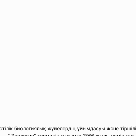
үстілік биологиялық жүйелердің ұйымдасуы және тіршіл
ерминін ғылымға 1866 жылы неміс ғалымы Э. Ге