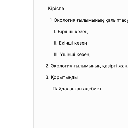
Кіріспе
1. Экология ғылымының қалыптасу
I. Бірінші кезең
II. Екінші кезең
III. Үшінші кезең
2. Экология ғылымының қазіргі жаң
3. Қорытынды
Пайдаланған әдебиет