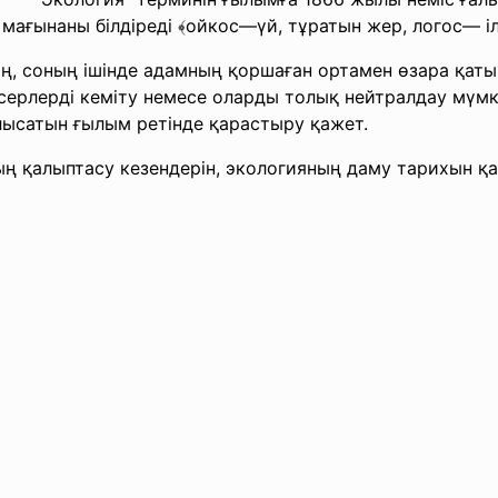
 мағынаны білдіреді ﴾ойкос―үй, тұратын жер, логос― і
ың, соның ішінде адамның қоршаған ортамен өзара қат
 әсерлерді кеміту немесе оларды толық нейтралдау мүм
лысатын ғылым ретінде қарастыру қажет.
қалыптасу кезендерін, экологияның даму тарихын қ