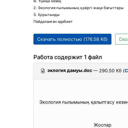
III. Үшінші кезең
2. Экология ғылымының қазіргі жаңа бағыттары
3. Қорытынды
Пайдаланған әдебиет
Скачать полностью (176.58 Кб)
Ско
Работа содержит 1 файл
эклогия дамуы.doc
— 290.50 Кб (
С
Экология ғылымының қалыптасу кезең
Жоспар