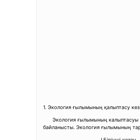
1. Экология ғылымының қалыптасу кез
Экология ғылымының калыптасуы тар
байланысты. Экология ғылымының тари
I.Бірінші кезең