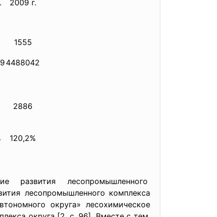
.
2009 г.
1555
9
4488042
2886
%
120,2%
ие развития лесопромышленного
звития лесопромышленного комплекса
втономного округа» лесохимическое
кса округа [2, с. 96]. Вместе с тем,