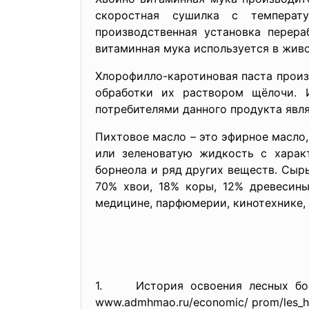
скоростная сушилка с температ
производственная установка перер
витаминная мука используется в живо
Хлорофилло-каротиновая паста произ
обработки их раствором щёлочи. 
потребителями данного продукта явл
Пихтовое масло – это эфирное масло,
или зеленоватую жидкость с харак
борнеола и ряд других веществ. Сыр
70% хвои, 18% коры, 12% древесины
медицине, парфюмерии, кинотехнике,
1. История освоения лесных богат
www.admhmao.ru/economic/ prom/les_hi