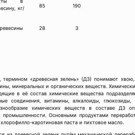
ахты в
85
190
сину, кг/
евесины
28
3
 термином «древесная зелень» (ДЗ) понимают хвою,
ины, минеральных и органических веществ. Химически
дящие в её состав химические вещества подразделяю
ные соединения, витамины, алкалоиды, глюкозиды,
азнообразие химических веществ в составе ДЗ о
х промышленности. Основными продуктами переработк
 хлорофилло-каротиновая паста и пихтовое масло.
ся из древесной зелени путём механической перерабо