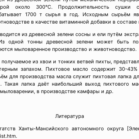
урой около 300°С. Продолжительность сушки со
абатывает 1700 т сырья в год. Исходным сырьём яв
тноводстве в качестве витаминной добавки в составе 
водится из древесной зелени сосны и ели путём экст
Из одной тонны древесной зелени может быть по
яются мыловаренное производство и животноводство.
 получаемое из хвои и тонких ветвей пихты, предста
терным запахом. Пихтовое масло содержит 30-43% 
ьём для производства масла служит пихтовая лапка дл
. Такая лапка даёт наибольший выход пихтового ма
 мыловарении, в производстве камфары и др.
Литература
ств Ханты-Мансийского автономного округа [Элек
st.htm.