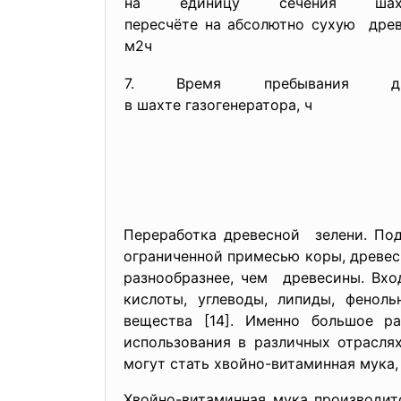
на единицу сечения ш
пересчёте на абсолютно сухую древе
м2ч
7. Время пребывания др
в шахте газогенератора, ч
Переработка древесной зелени. Под
ограниченной примесью коры, древес
разнообразнее, чем древесины. Вхо
кислоты, углеводы, липиды, феноль
вещества [14]. Именно большое р
использования в различных отрасля
могут стать хвойно-витаминная мука,
Хвойно-витаминная мука производит