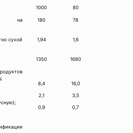
1000
80
за на
180
78
ютно сухой
1,94
1,6
1350
1680
дуктов
, %
8,4
16,0
2,1
3,5
сусную);
0,9
0,7
икации