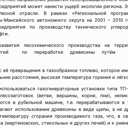
редприятий может нанести ущерб экологии региона. Э
лесной отрасли. В рамках «Региональной програ
-Мансийского автономного округа на 2001 – 2010 гг
едприятия по производству технического углерод
фти.
азвития лесохимического производства на терри
риятий по переработке древесины путём г
с её превращения в газообразное топливо, которое и
ние расстояния, высокая температура горения и лёгко
пользоваться газогенераторные установки типа ТП-4-
созаготовок (ветви, вершины, корни, пни), нели
ются в рубильной машине, т.е. перерабатываются в
агают использование древесины в виде щепы, а не д
 температуру сгорания производимого газа, что, в с
а (мартеновских, стекольных и других печей) и к уме