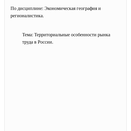
По дисциплине: Экономическая география и
регионалистика.
Тема:
Территориальные особенности рынка
труда в России.
В
п
о
л
н
и
л