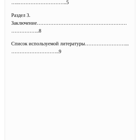
…..…
……………………..5
Раздел 3.
Заключение………………………………………………
……
………..8
Список используемой литературы……………………...
………………………
..9