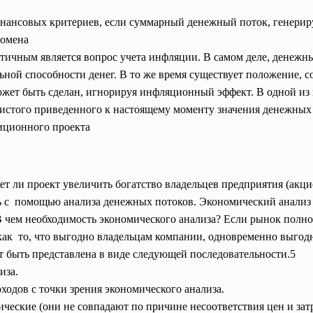
финансовых критериев, если суммарный денежный поток, генери
номена
тичным является вопрос учета инфляции. В самом деле, денежны
льной способности денег. В то же время существует положение, 
жет быть сделан, игнорируя инфляционный эффект. В одной из г
чистого приведенного к настоящему моменту значения денежных 
иционного проекта
т ли проект увеличить богатство владельцев предприятия (акцио
ь с помощью анализа денежных потоков. Экономический анализ 
 В чем необходимость
экономического анализа? Если рынок полно
к как то, что выгодно владельцам компании, одновременно выго
 быть представлена в виде следующей последовательности.5
лиза.
оходов с точки зрения экономического анализа.
ические (они не совпадают по причине несоответствия цен и зат