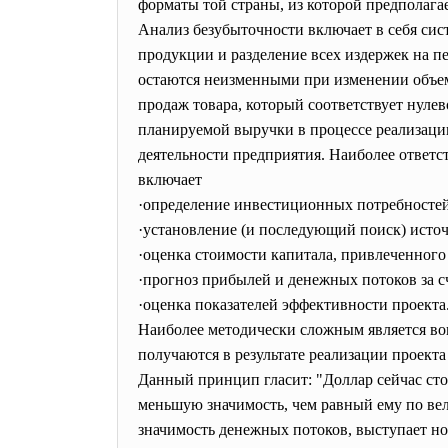
форматы той страны, из которой предполага
Анализ безубыточности включает в себя сис
продукции и разделение всех издержек на п
остаются неизменными при изменении объема
продаж товара, который соответствует нуле
планируемой выручки в процессе реализаци
деятельности предприятия. Наиболее ответст
включает
·определение инвестиционных потребностей
·установление (и последующий поиск) ист
·оценка стоимости капитала, привлеченного
·прогноз прибылей и денежных потоков за с
·оценка показателей эффективности проекта
Наиболее методически сложным является воп
получаются в результате реализации проект
Данный принцип гласит: "Доллар сейчас сто
меньшую значимость, чем равный ему по ве
значимость денежных потоков, выступает н