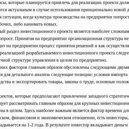
рсы, которые планируется привлечь для реализации проекта до
ится актуальным в случае использования принципиально новой 
 ситуация, когда культура производства на предприятии попрост
абочих, либо нанимать новых.
ый раздел инвестиционного проекта является наиболее сложным
опросе. Принятая на предприятии организационная структура не
ит на предприятии процесс принятия решений и как осуществляе
 реализацией разрабатываемого инвестиционного проекта следу
ричной структуре управления в целом по предприятию.
шних факторов главным образом обусловлены следующими двумя
ся для детального анализа следующие позиции: условия импорта 
дства и экспортировать товары, законы о труде, основные поло
ектов, которые предполагают привлечение западного стратегич
едует рассматривать главным образом для крупных инвестицион
ны в целом. Здесь наиболее важным является фактор времени дл
еском, финансовом и экономическом отношении, есть инвесторы, 
дывается на 1-2 года. В результате инвестор вкладывает деньги 