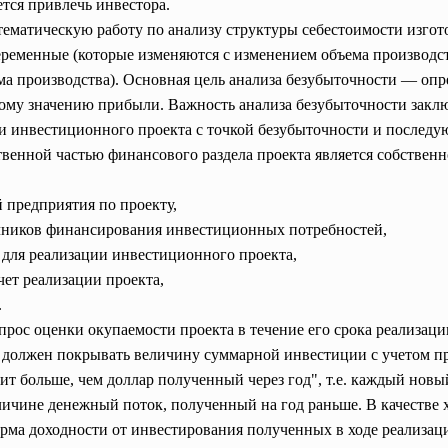
ется привлечь инвестора.
тематическую работу по анализу структуры себестоимости изго
еременные (которые изменяются с изменением объема производст
 производства). Основная цель анализа безубыточности — опред
вому значению прибыли. Важность анализа безубыточности заклю
и инвестиционного проекта с точкой безубыточности и после
венной частью финансового раздела проекта является собственн
 предприятия по проекту,
очников финансирования инвестиционных потребностей,
 для реализации инвестиционного проекта,
чет реализации проекта,
.
рос оценки окупаемости проекта в течение его срока реализац
а должен покрывать величину суммарной инвестиции с учетом п
ит больше, чем доллар полученный через год", т.е. каждый новы
личине денежный поток, полученный на год раньше. В качестве
орма доходности от инвестирования полученных в ходе реализа