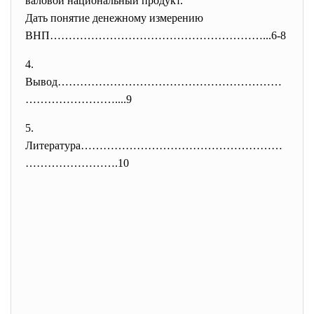
валовой национальный продукт.
Дать понятие денежному
измерению
ВНП…………………………………………………...6-8
4.
Вывод……………………………………………………
……………
………....9
5.
Литература………………………………………………
……
……………….10