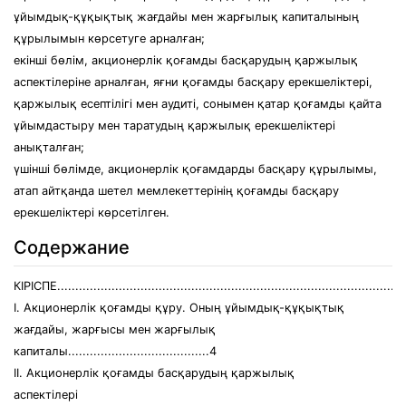
ұйымдық-құқықтық жағдайы мен жарғылық капиталының
құрылымын көрсетуге арналған;
екінші бөлім, акционерлік қоғамды басқарудың қаржылық
аспектілеріне арналған, яғни қоғамды басқару ерекшеліктері,
қаржылық есептілігі мен аудиті, сонымен қатар қоғамды қайта
ұйымдастыру мен таратудың қаржылық ерекшеліктері
анықталған;
үшінші бөлімде, акционерлік қоғамдарды басқару құрылымы,
атап айтқанда шетел мемлекеттерінің қоғамды басқару
ерекшеліктері көрсетілген.
Содержание
КІРІСПЕ...............................................................................................
І. Акционерлік қоғамды құру. Оның ұйымдық-құқықтық
жағдайы, жарғысы мен жарғылық
капиталы.......................................4
ІІ. Акционерлік қоғамды басқарудың қаржылық
аспектілері