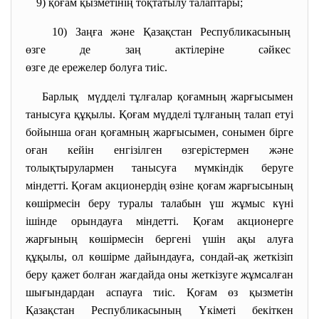
9) қоғам қызметінің тоқтатылу
талаптары;
10) Заңға және Қазақстан
Республикасының
өзге де заң актілеріне сәйкес
өзге де ережелер болуға тиіс.
Барлық мүдделі тұлғалар қоғамның жарғысымен
танысуға құқылы. Қоғам мүдделi тұлғаның талап етуі
бойынша оған қоғамның жарғысымен, сонымен бірге
оған кейін енгізілген өзгерістермен және
толықтырулармен танысуға мүмкіндік беруге
міндетті. Қоғам акционердің өзіне қоғам жарғысының
көшірмесін беру туралы талабын үш жұмыс күні
ішінде орындауға міндетті. Қоғам акционерге
жарғының көшірмесін бергені үшін ақы алуға
құқылы, ол көшірме дайындауға, сондай-ақ жеткізіп
беру қажет болған жағдайда оны жеткізуге жұмсалған
шығындардан аспауға тиіс. Қоғам өз қызметін
Қазақстан Республикасының Үкіметі бекіткен