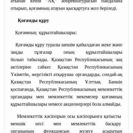
атынан кейін "АҚ" аббревиатурасын пайдалана
отырып, қоғамның атауын қысқартуға жол беріледі.
Қоғамды құру
Қоғамның құрылтайшылары:
Қоғамды құру туралы шешім қабылдаған жеке және
заңды тұлғалар оның құрылтайшылары
болып табылады. Қазақстан Республикасының заң
актілеріне сәйкес Қазақстан Республикасының
Үкіметін, жергілікті атқарушы органдарды, сондай-ақ
Қазақстан Республикасының Ұлттық Банкін
қоспағанда, Қазақстан Республикасының мемлекеттік
органдары мен мемлекеттік мекемелер қоғамның
құрылтайшылары немесе акционерлері бола алмайды.
Мемлекеттік кәсіпорын осы кәсіпорынға
қатысты
меншік иесі мен мемлекеттік басқару
органының функциясын жүзеге асыратын