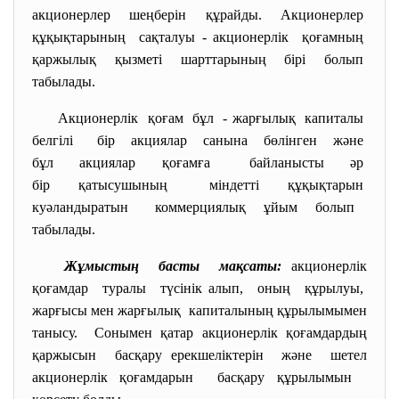
акционерлер шеңберін құрайды. Акционерлер
құқықтарының сақталуы - акционерлік қоғамның
қаржылық қызметі шарттарының бірі болып
табылады.
Акционерлік қоғам бұл - жарғылық капиталы
белгілі бір акциялар санына бөлінген және
бұл акциялар қоғамға байланысты әр
бір қатысушының міндетті құқықтарын
куәландыратын коммерциялық ұйым болып
табылады.
Жұмыстың басты мақсаты:
акционерлік
қоғамдар туралы түсінік алып, оның құрылуы,
жарғысы мен жарғылық капиталының құрылымымен
танысу. Сонымен қатар акционерлік қоғамдардың
қаржысын басқару ерекшеліктерін және шетел
акционерлік қоғамдарын басқару құрылымын