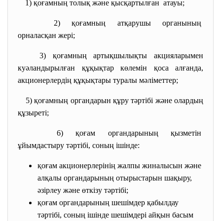
1) қоғамның толық және
қысқартылған атауы;
2) қоғамның атқарушы органының
орналасқан жері;
3) қоғамның артықшылықты акцияларымен
куәландырылған құқықтар көлемiн қоса алғанда,
акционерлердiң құқықтары туралы мәлiметтер;
5) қоғамның органдарын құру
тәртібі және олардың
құзыреті;
6) қоғам органдарының қызметін
ұйымдастыру тәртібі, соның
ішінде:
қоғам акционерлерінің жалпы жиналысын және
алқалы органдарының отырыстарын шақыру,
әзірлеу және өткізу тәртібі;
қоғам органдарының шешімдер қабылдау
тәртібі, соның ішінде шешімдері айқын басым