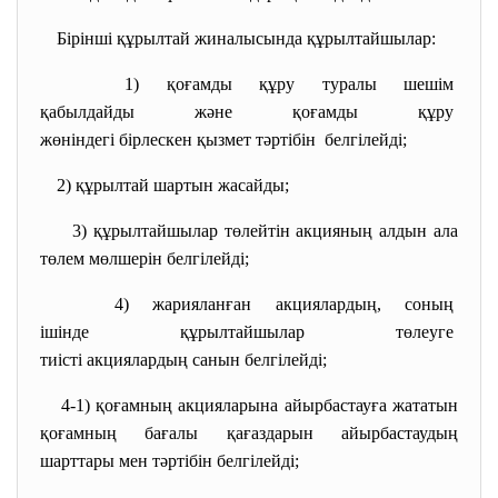
Бірінші құрылтай жиналысында құрылтайшылар:
1) қоғамды құру туралы шешім
қабылдайды және қоғамды құру
жөніндегі бірлескен қызмет
тәртібін белгілейді;
2) құрылтай шартын жасайды;
3) құрылтайшылар төлейтiн акцияның алдын ала
төлем мөлшерiн белгiлейдi;
4) жарияланған акциялардың,
соның
ішінде құрылтайшылар төлеуге
тиісті акциялардың санын
белгілейді;
4-1) қоғамның акцияларына айырбастауға жататын
қоғамның бағалы қағаздарын айырбастаудың
шарттары мен тәртібін белгілейді;