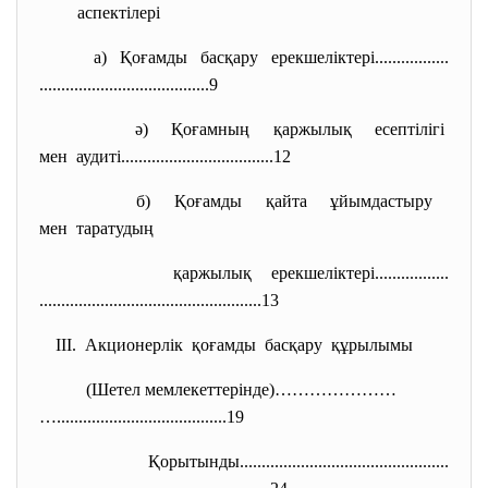
аспектілері
а) Қоғамды басқару
ерекшеліктері.................
..............................
.........9
ә) Қоғамның қаржылық есептілігі
мен аудиті...................
................12
б) Қоғамды қайта ұйымдастыру
мен таратудың
қаржылық ерекшеліктері.................
..............................
.....................13
ІІІ. Акционерлік қоғамды басқару құрылымы
(Шетел мемлекеттерінде)…………………
….............................
..........19
Қорытынды..................
..............................