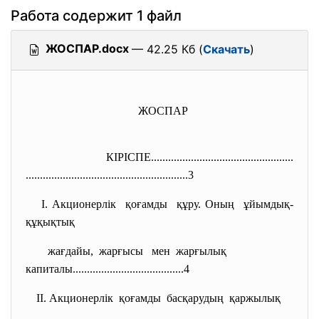
Работа содержит 1 файл
ЖОСПАР.docx
— 42.25 Кб (
Скачать
)
ЖОСПАР
КІРІСПЕ....................
..............................
..............................
...........................3
І. Акционерлік қоғамды құру. Оның ұйымдық-
құқықтық
жағдайы, жарғысы мен жарғылық
капиталы......................
.................4
ІІ. Акционерлік қоғамды басқарудың қаржылық