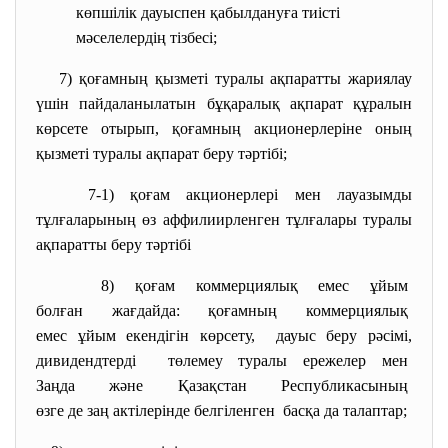
көпшілік дауыспен қабылдануға тиісті
мәселелердің тізбесі;
7) қоғамның қызметi туралы ақпаратты жариялау
үшiн пайдаланылатын бұқаралық ақпарат құралын
көрсете отырып, қоғамның акционерлеріне оның
қызметі туралы ақпарат беру тәртібі;
7-1) қоғам акционерлерi мен лауазымды
тұлғаларының өз аффилиирленген тұлғалары туралы
ақпаратты беру тәртiбi
8) қоғам коммерциялық емес ұйым
болған жағдайда: қоғамның коммерциялық
емес ұйым екендігін көрсету, дауыс беру рәсімі,
дивидендтерді төлемеу туралы ережелер мен
Заңда және Қазақстан
Республикасының
өзге де заң актілерінде
белгіленген басқа да талаптар;