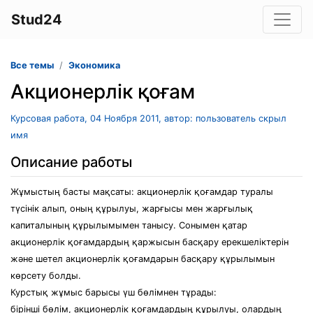
Stud24
Все темы
Экономика
Акционерлік қоғам
Курсовая работа, 04 Ноября 2011, автор: пользователь скрыл
имя
Описание работы
Жұмыстың басты мақсаты: акционерлік қоғамдар туралы
түсінік алып, оның құрылуы, жарғысы мен жарғылық
капиталының құрылымымен танысу. Сонымен қатар
акционерлік қоғамдардың қаржысын басқару ерекшеліктерін
және шетел акционерлік қоғамдарын басқару құрылымын
көрсету болды.
Курстық жұмыс барысы үш бөлімнен тұрады:
бірінші бөлім, акционерлік қоғамдардың құрылуы, олардың