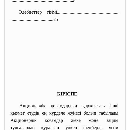
..............................
.......................24
Әдебиеттер тізімі........................
..............................
..............................
.......25
КІРІСПЕ
Акционерлік қоғамдардың қаржысы - ішкі
қызмет етудің ең күрделе жүйесі болып табылады.
Акционерлік қоғамдар жеке және заңды
тұлғалардан құралған үлкен шеңберді, яғни