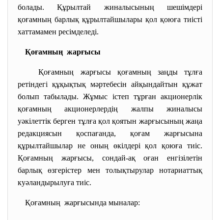
болады. Құрылтай жиналысының шешімдері
қоғамның барлық құрылтайшылары қол қоюға тиісті
хаттамамен ресімделеді.
Қоғамның жарғысы
Қоғамның жарғысы қоғамның заңды тұлға
ретіндегі құқықтық мәртебесін айқындайтын құжат
болып табылады. Жұмыс iстеп тұрған акционерлiк
қоғамның акционерлердің жалпы жиналысы
уәкілеттік берген тұлға қол қоятын жарғысының жаңа
редакциясын қоспағанда, қоғам жарғысына
құрылтайшылар не оның өкiлдерi қол қоюға тиiс.
Қоғамның жарғысы, сондай-ақ оған енгiзiлетiн
барлық өзгерiстер мен толықтырулар нотариаттық
куәландырылуға тиiс.
Қоғамның жарғысында мыналар: