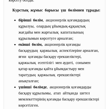
көрсету болды.
Курстық жұмыс барысы үш бөлімнен тұрады:
бірінші бөлім
, акционерлік қоғамдардың
құрылуы, олардың ұйымдық-құқықтық
жағдайы мен жарғылық капиталының
құрылымын көрсетуге арналған;
екінші бөлім,
акционерлік қоғамды
басқарудың қаржылық аспектілеріне арналған,
яғни қоғамды басқару ерекшеліктері,
қаржылық есептілігі мен аудиті, сонымен
қатар қоғамды қайта ұйымдастыру мен
таратудың қаржылық ерекшеліктері
анықталған;
үшінші бөлімде
, акционерлік қоғамдарды
басқару құрылымы, атап айтқанда шетел
мемлекеттерінің қоғамды басқару ерекшеліктері
көрсетілген.