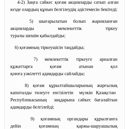
4-2) Заңға сәйкес қоғам акцияларды сатып алған
кезде олардың құнын белгілеудің әдістемесін бекітеді;
5) шығарылатын болып жарияланған
акцияларды мемлекеттік тіркеу
туралы шешім қабылдайды;
6) қоғамның тіркеушісін таңдайды;
7) мемлекеттік тіркеуге арналған
құжаттарға қоғам атынан қол
қоюға уәкілетті адамдарды
сайлайды;
8) қоғам құрылтайшыларының
жарғылық
капиталды төлеуге енгізілетін мүлкін Қазақстан
Республикасының заңдарына сәйкес бағалайтын
адамдарды белгілейді;
9) қоғамның органдары құрылғанға
дейін қоғамның қаржы-
шаруашылық