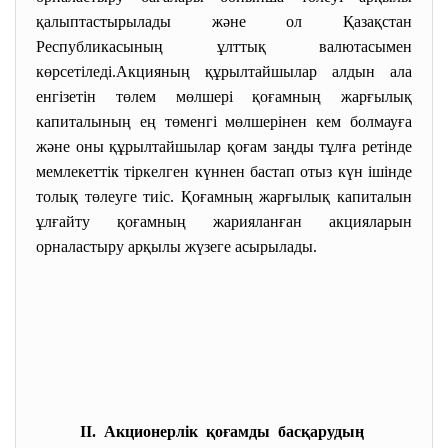
қалыптастырылады және ол Қазақстан
Республикасының ұлттық валютасымен
көрсетiледі.Акцияның құрылтайшылар алдын ала
енгiзетiн төлем мөлшерi қоғамның жарғылық
капиталының ең төменгi мөлшерiнен кем болмауға
және оны құрылтайшылар қоғам заңды тұлға ретiнде
мемлекеттiк тiркелген күннен бастап отыз күн iшiнде
толық төлеуге тиiс. Қоғамның жарғылық капиталын
ұлғайту қоғамның жарияланған акцияларын
орналастыру арқылы жүзеге асырылады.
ІІ. Акционерлік қоғамды басқарудың