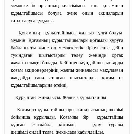
мемлекеттік органның келісімімен ғана қоғамның
құрылтайшысы болуға және оның акцияларын
сатып алуға құқылы.
Қоғамның құрылтайшысы жалғыз тұлға болуы
мүмкін. Қоғамның құрылтайшылары қоғамды құруға
байланысты және ол мемлекеттік тіркелгенге дейін
туындаған шығыстарды төлеу жөнінде ортақ
жауаптылықта болады. Кейіннен мұндай шығыстарды
қоғам акционерлерінің жалпы жиналысы мақұлдаған
жағдайда ғана аталған шығыстарды қоғам өз
құрылтайшыларына өтейді.
Құрылтай жиналысы. Жалғыз құрылтайшы
Қоғам өз құрылтайшылары жиналысының шешімі
бойынша құрылады. Қоғамды бір құрылтайшы
құрған жағдайда қоғамды құру туралы
шешімді ондай тұлға жеке-дара қабылдайды.