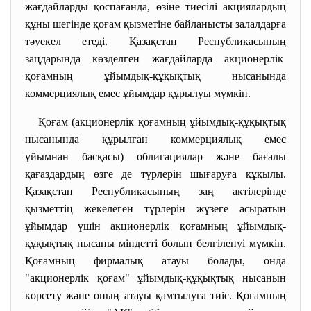
жағдайларды қоспағанда, өзіне тиесілі акциялардың
құны шегінде қоғам қызметіне байланысты залалдарға
тәуекел етеді. Қазақстан Республикасының
заңдарында көзделген жағдайларда акционерлік
қоғамның ұйымдық-құқықтық нысанында
коммерциялық емес ұйымдар құрылуы мүмкін.
Қоғам (акционерлік қоғамның ұйымдық-құқықтық
нысанында құрылған коммерциялық емес
ұйымнан басқасы) облигациялар және бағалы
қағаздардың өзге де түрлерін шығаруға құқылы.
Қазақстан Республикасының заң актілерінде
қызметтің жекелеген түрлерін жүзеге асыратын
ұйымдар үшін акционерлік қоғамның ұйымдық-
құқықтық нысаны міндетті болып белгіленуі мүмкін.
Қоғамның фирмалық атауы болады, онда
"акционерлік қоғам" ұйымдық-құқықтық нысанын
көрсету және оның атауы қамтылуға тиіс. Қоғамның