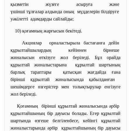
қызметін жүзеге асыруға және
үшінші тұлғалар алдында оның мүдделерін білдіруге
уәкілетті адамдарды сайлайды;
10) қоғамның жарғысын бекітеді.
Акциялар орналастырыла бастағанға дейін
құрылтайшылардың кейіннен бірнеше
жиналысын өткізуге жол беріледі. Бұл орайда
құрылтай жиналыстарына құрылтай шартының
барлық тараптары қатысқан жағдайда ғана
бірінші құрылтай жиналысында қабылданған
шешімдерге өзгерістер мен толықтырулар енгізуге
жол беріледі.
Қоғамның бірінші құрылтай жиналысында әрбір
құрылтайшының бір дауысы болады. Егер құрылтай
шартында өзгеше белгіленбесе, кейінгі құрылтай
жиналыстарында әрбір құрылтайшының бір дауысы