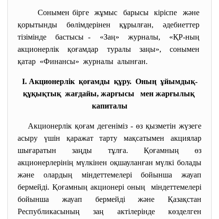
Сонымен бірге жұмыс барысы кіріспе және
қорытынды бөлімдерінен құрылған, әдебиеттер
тізімінде бастысы - «Заң» журналы, «ҚР-ның
акционерлік қоғамдар туралы заңы», сонымен
қатар «Финансы» журналы алынған.
І. Акционерлік қоғамды құру. Оның ұйымдық-
құқықтық жағдайы, жарғысы мен жарғылық
капиталы
Акционерлік қоғам дегеніміз - өз қызметін жүзеге
асыру үшін қаражат тарту мақсатымен акциялар
шығаратын заңды тұлға. Қоғамның өз
акционерлерінің мүлкінен оқшауланған мүлкі болады
және олардың міндеттемелері бойынша жауап
бермейді. Қоғамның акционері оның міндеттемелері
бойынша жауап бермейді және Қазақстан
Республикасының заң актілерінде көзделген