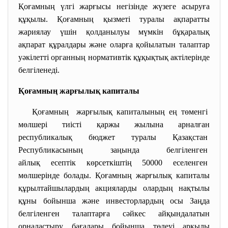
Қоғамның үлгі жарғысы негізінде жүзеге асыруға
құқылы. Қоғамның қызметi туралы ақпаратты
жариялау үшiн қолданылуы мүмкiн бұқаралық
ақпарат құралдары және оларға қойылатын талаптар
уәкiлеттi органның нормативтiк құқықтық актiлерiнде
белгiленеді.
Қоғамның жарғылық капиталы
Қоғамның жарғылық капиталының ең төменгі
мөлшері тиісті қаржы жылына арналған
республикалық бюджет туралы Қазақстан
Республикасының заңында
белгіленген
айлық есептік көрсеткіштің 50000 еселенген
мөлшерінде болады. Қоғамның жарғылық капиталы
құрылтайшылардың акцияларды олардың нақтылы
құны бойынша және инвесторлардың осы Заңда
белгiленген талаптарға сәйкес айқындалатын
орналастыру бағалары бойынша төлеуi арқылы