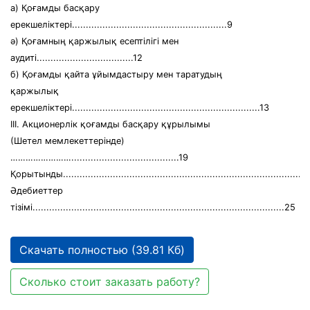
а) Қоғамды басқару
ерекшеліктері........................................................9
ә) Қоғамның қаржылық есептілігі мен
аудиті...................................12
б) Қоғамды қайта ұйымдастыру мен таратудың
қаржылық
ерекшеліктері....................................................................13
ІІІ. Акционерлік қоғамды басқару құрылымы
(Шетел мемлекеттерінде)
…………………….......................................19
Қорытынды........................................................................................
Әдебиеттер
тізімі...........................................................................................25
Скачать полностью (39.81 Кб)
Сколько стоит заказать работу?