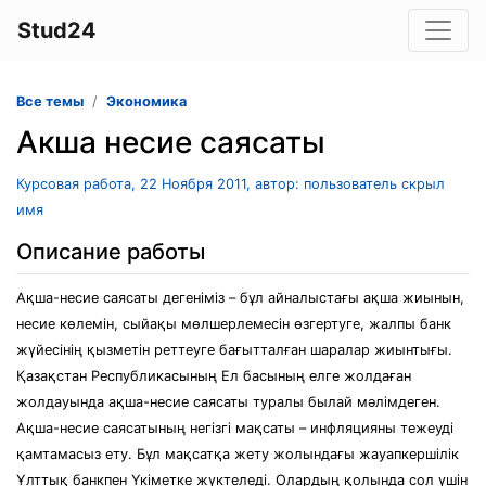
Stud24
Все темы
Экономика
Акша несие саясаты
Курсовая работа, 22 Ноября 2011, автор: пользователь скрыл
имя
Описание работы
Ақша-несие саясаты дегеніміз – бұл айналыстағы ақша жиынын,
несие көлемін, сыйақы мөлшерлемесін өзгертуге, жалпы банк
жүйесінің қызметін реттеуге бағытталған шаралар жиынтығы.
Қазақстан Республикасының Ел басының елге жолдаған
жолдауында ақша-несие саясаты туралы былай мәлімдеген.
Ақша-несие саясатының негізгі мақсаты – инфляцияны тежеуді
қамтамасыз ету. Бұл мақсатқа жету жолындағы жауапкершілік
Ұлттық банкпен Үкіметке жүктеледі. Олардың қолында сол үшін