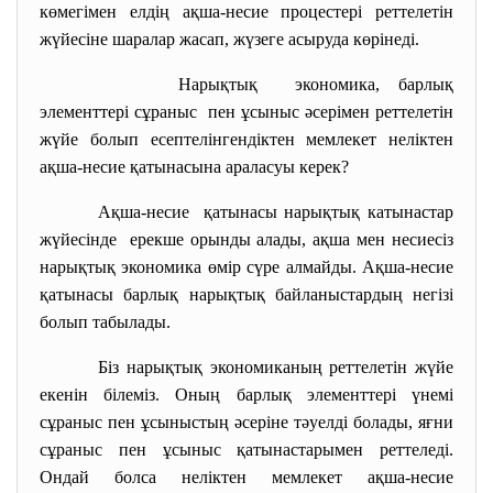
көмегімен елдің ақша-несие процестері реттелетін
жүйесіне шаралар жасап, жүзеге асыруда көрінеді.
Нарықтық экономика, барлық
элементтері сұраныс пен ұсыныс әсерімен реттелетін
жүйе болып есептелінгендіктен мемлекет неліктен
ақша-несие қатынасына араласуы керек?
Ақша-несие қатынасы нарықтық катынастар
жүйесінде ерекше орынды алады, ақша мен несиесіз
нарықтық экономика өмір сүре алмайды. Ақша-несие
қатынасы барлық нарықтық байланыстардың негізі
болып табылады.
Біз нарықтық экономиканың реттелетін жүйе
екенін білеміз. Оның барлық элементтері үнемі
сұраныс пен ұсыныстың әсеріне тәуелді болады, яғни
сұраныс пен ұсыныс қатынастарымен реттеледі.
Ондай болса неліктен мемлекет ақша-несие