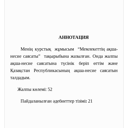
АННОТАЦИЯ
Менің курстық жұмысым “Мемлекеттің ақша-
несие саясаты” тақырыбына жазылған. Онда жалпы
ақша-несие саясатына түсінік беріп өттім және
Қазақстан Республикасының ақша-несие саясатын
талдадым.
Жалпы көлемі: 52
Пайдаланылған әдебиеттер тізімі
:
21