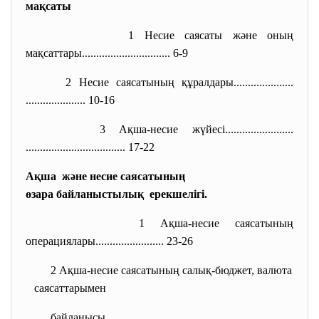
мақсаты
1 Несие саясаты және оның
мақсаттары....................
........... 6-9
2 Несие саясатының құралдары.....................
..................... 10-16
3 Ақша-несие жүйесі........................
..............................
..... 17-22
Ақша және несие саясатының
өзара байланыстылық ерекшелігі.
1 Ақша-несие саясатының
операциялары..................
...... 23-26
2 Ақша-несие саясатының салық-бюджет, валюта
саясаттарымен
байланысы..............
..............................