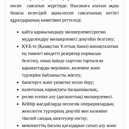
несие саясатын жүргізуде. Нысанаға алатын ақша
базасы келесідей ақша-несие саясатының негізгі
құралдарының көмегімен реттеледі:
қайта қаржыландыру мөлшерлемесі:ресми
мүдделендіру мөлшерлемесі деңгейін белгілеу;
ҚҰБ-те (Қазақстан Ұлттық банкі) жинақталатын
ең төменгі міндетті резервтер нормасын
белгілеу, оның ішінде сырттан тартылған
қаражаттарды мерзіміне, көлеміне және
түрлеріне байланысты жіктеу;
банктерге және үкіметке несие беру;
валюталық нарықтағы басқыншылық;.
ресми есепке алу (дисконттық) мөлшерлемесі.
Кейбір жағдайларда несиелік операциялардың
жекелеген түрлерінің деңгейі мен көлеміне
тікелей сандық шектеулер енгізу;
мемлекеттің бағалы қағаздарын сатып алу және