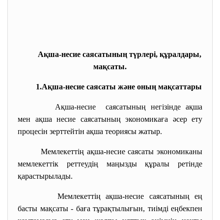
Ақша-несие саясатының түрлері, құралдары,
мақсаты.
1.Ақша-несие саясаты және оның мақсаттары
Ақша-несие саясатының негізінде ақша
мен ақша несие саясатының экономикаға әсер ету
процесін зерттейтін ақша теориясы жатыр.
Мемлекеттің ақша-несие саясаты экономиканы
мемлекеттік реттеудің маңызды құралы ретінде
қарастырылады.
Мемлекеттің ақша-несие саясатының ең
басты мақсаты - баға тұрақтылығын, тиімді еңбекпен