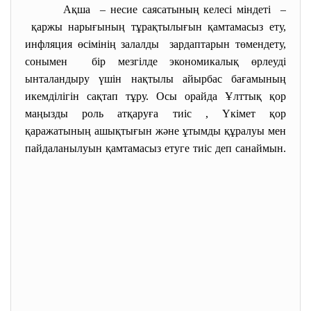
Ақша – несие саясатының келесі міндеті –
қаржы нарығының тұрақтылығын қамтамасыз ету,
инфляция өсімінің залалды зардаптарын төмендету,
сонымен бір мезгілде экономикалық өрлеуді
ынталандыру үшін нақтылы айырбас бағамының
икемділігін сақтап тұру. Осы орайда Ұлттық қор
маңызды роль атқаруға тиіс , Үкімет қор
қаражатының ашықтығын және ұтымды құралуы мен
пайдаланылуын қамтамасыз етуге тиіс деп санаймын.