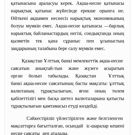
қатынасына араласуы керек. Ақша-несие қатынасы
нарықтық қатынас жүйесінде ерекше орынға ие.
Өйткені ақшамен несиесіз нарықтық экономиканың
болуы мүмкін емес. Ақша-несие қатынасы —барлық
нарыктық байланыстардың негізі, сондықтанда оның
қызметін тек қана сұраныс пен ұсыныстың
заңдарының талабына бере салу мүмкін емес.
Қазақстан Ұлттық банкі мемлекеттік ақша-несие
саясатын анықтай-тын және жүзеге асыратын
орган болып табылады. Қазақстан Ұлттық
банкі ақша-несие саясатының басты мақсаты: ұлттық
валютаның тұрақтылығын, яғни оның төлем
қабілеттілігі мен басқа шетел валюталарына қатысты
тұрақтылығын қамтамасыз етуді көздейді.
Сәйкестіріліп үйлестірілген және белгіленген
мақсаттарға бағытталған, осындай іс-шаралар кешені
несие саясаты деп аталады.