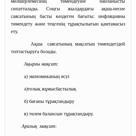
мөлшерлемесінің төмендеуіне байланысты
сипатталады. Соңғы жылдардағы ақша-несие
саясатының басты көздеген бағыты: инфляцияны
төмендету және теңгенің тұрақтылығын қамтамасыз
ету.
Ақша саясатының мақсатын төмендегідей
топтастыруға болады.
Ақырғы мақсат:
а) экономиканың өсуі
ә)толық жұмысбастылық
б) бағаны тұрақтандыру
в) төлем балансын
тұрақтандыру.
Аралық мақсат
: