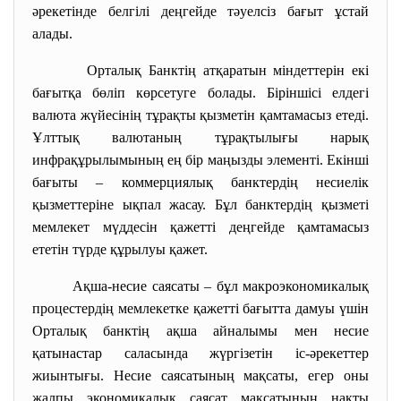
әрекетінде белгілі деңгейде тәуелсіз бағыт ұстай
алады.
Орталық Банктің атқаратын міндеттерін екі
бағытқа бөліп көрсетуге болады. Біріншісі елдегі
валюта жүйесінің тұрақты қызметін қамтамасыз етеді.
Ұлттық валютаның тұрақтылығы нарық
инфрақұрылымының ең бір маңызды элементі. Екінші
бағыты – коммерциялық банктердің несиелік
қызметтеріне ықпал жасау. Бұл банктердің қызметі
мемлекет мүддесін қажетті деңгейде қамтамасыз
ететін түрде құрылуы қажет.
Ақша-несие саясаты – бұл макроэкономикалық
процестердің мемлекетке қажетті бағытта дамуы үшін
Орталық банктің ақша айналымы мен несие
қатынастар саласында жүргізетін іс-әрекеттер
жиынтығы. Несие саясатының мақсаты, егер оны
жалпы экономикалық саясат мақсатының нақты