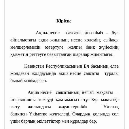
Кіріспе
Ақша-несие саясаты дегеніміз – бұл
айналыстағы ақша жиынын, несие көлемін, сыйақы
мөлшерлемесін өзгертуге, жалпы банк жүйесінің
қызметін реттеуге бағытталған шаралар жиынтығы.
Қазақстан Республикасының Ел басының елге
жолдаған жолдауында ақша-несие саясаты туралы
былай мәлімдеген.
Ақша-несие саясатының негізгі мақсаты –
инфляцияны тежеуді қамтамасыз ету. Бұл мақсатқа
жету жолындағы жауапкершілік Ұлттық
банкпен Үкіметке жүктеледі. Олардың қолында сол
үшін барлық өкілеттіктер мен құралдар бар.