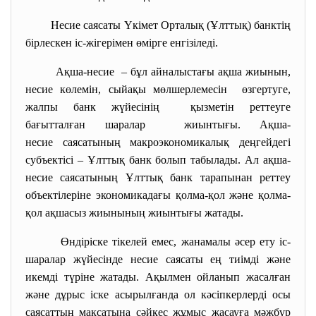
Несие саясаты Үкімет Орталық (Ұлттық) банктің
бірлескен іс-жігерімен өмірге енгізіледі.
Ақша-несие – бұл айналыстағы ақша жиынын,
несие көлемін, сыйақы мөлшерлемесін өзгертуге,
жалпы банк жүйесінің қызметін реттеуге
бағытталған шаралар жиынтығы. Ақша-
несие саясатының макроэкономикалық деңгейдегі
субъектісі – Ұлттық банк болып табылады. Ал ақша-
несие саясатының Ұлттық банк тарапынан реттеу
объектілеріне экономикадағы қолма-қол және қолма-
қол ақшасыз жиынының жиынтығы жатады.
Өндіріске тікелей емес, жанамалы әсер ету іс-
шаралар жүйесінде несие саясаты ең тиімді және
икемді түріне жатады. Ақылмен ойланып жасалған
және дұрыс іске асырылғанда ол кәсіпкерлерді осы
саясаттың мақсатына сәйкес жұмыс жасауға мәжбүр