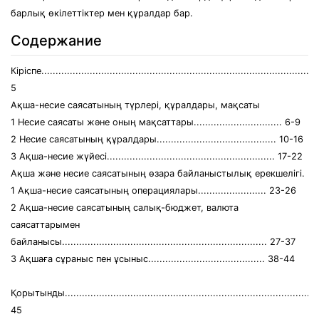
барлық өкілеттіктер мен құралдар бар.
Содержание
Кіріспе.................................................................................................
5
Ақша-несие саясатының түрлері, құралдары, мақсаты
1 Несие саясаты және оның мақсаттары............................... 6-9
2 Несие саясатының құралдары.......................................... 10-16
3 Ақша-несие жүйесі........................................................... 17-22
Ақша және несие саясатының өзара байланыстылық ерекшелігі.
1 Ақша-несие саясатының операциялары........................ 23-26
2 Ақша-несие саясатының салық-бюджет, валюта
саясаттарымен
байланысы........................................................................ 27-37
3 Ақшаға сұраныс пен ұсыныс......................................... 38-44
Қорытынды..........................................................................................
45