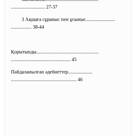
............................ 27-37
3 Ақшаға сұраныс пен ұсыныс........................
................. 38-44
Қорытынды.....................
..............................
..............................
................... 45
Пайдаланылған әдебиеттер....................
..............................
........................ 46