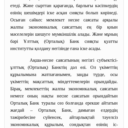
етеді. Және сырттан қарағанда, барлығы кәсіпкердің
өзінің шешімдері іске асқан сияқты болып көрінеді.
Осыған сәйкес мемлекет несие саясаты арқылы
жалпы экономикалық саясаттың ең бір қиын
мәселелерін шешуге мүмкіншілік алады. Және мұның
бәрі Ұлттық (Орталық) Банк сияқты қуатты
институтты қолдану негізінде ғана іске асады.
Ақша-несие саясатының негізгі субъектісі-
ұлттық (Орталық) Банктің дәл өзі. Ол үкіметтің
құрылымына жатпағанымен, заңды түрде, осы
үкіметтің мақсаттық міндеттемелерін орындайды.
Бірақ, мемлекеттің жалпы экономикалық саясатын
немесе оның нақты несие саясатын орындайтын
Орталық Банк туралы сөз болғанда ерекше айтатын
жағдай – Орталық Банк, дамыған елдердің
тәжірибесіне сүйенсек, айтарлықтай тәуелсіз
экономикалық құрылым, сондықтан өзінің іс-