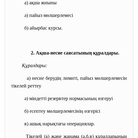
а) ақша жиыны
ә) пайыз мөлшерлемесі
б) айырбас курсы.
2. Ақша-несие саясатының құралдары.
Құралдары:
а) несие берудің лимиті, пайыз мөлшерлемесін
тікелей реттеу
ә) міндетті резервтер нормасының өзгеруі
б) есептеу мөлшерлемесінің
өзгерісі
в) ашық нарықтағы операциялар.
Тікелей (а) және жанама (ә,б,в) құралдарының