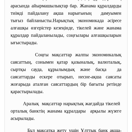
арасында айырмашылықтар бар. Жанама құралдарды
тиімді пайдалану ақша нарығыеың дамуымен
тығыз байланысты.Нарықтық экономикада әсіресе
алғашқы өзгерістер кезеңінде, тікелей және жанама
құралдар пайдаланылады, соңғылары алғашқыларын
ығыстырады.
Соңғы мақсаттар жалпы экономикалық
саясаттың, сонымен қатар қазыналық, валюталық,
сыртқы сауда, құрылымдық және басқа да
саясаттарды ескере отырып, несие-ақша саясаты
жоғарыда аталған саясаттардың бір бағыты ретінде
қарастырылады.
Аралық мақсаттар нарықтық жағдайда тікелей
орталық банктің жанама құралдары арқылы жүзеге
асырылады.
Бұл мақсатқа жету үшін Ұлттық банк ақша-