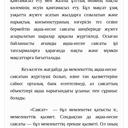
қамтамасыз ету мен жалпы ұлттық өнімнің нақты
көлемінің өсуін қамтамасыз ету. Бұл мақсат ұзақ
уақытта жүзеге асатын жылдарға созылатын және
нарықтық конъюнктураның өзгерісін тез сезіне
бермейтін ақша-несие саясаты шеңберінде жүзеге
асырылатын шаралар арқылы жүргізіледі. Осыған
байланысты ағымды ақша-несие саясаты ірі
тапсырмаларға қарағанда нақты және мүмкін
мақсаттарға бағытталады.
Кез-келген жағдайда да мемлекеттің ақша-несие
саясатын жүргізуші болып, өзіне тән қызметтеріне
сәйкес орталық банк есептелінеді, ал саясаттың
объектілері ақша нарығындағы ұсыныс пен сұраныс
болады.
«Саясат» — бұл мемлекетке қатысты іс,
мемелекеттік қызмет. Сондықтан да ақша-несие
саясаты — бұл мемлекеттің ерекше қызметі. Ол оның