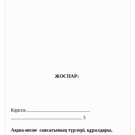
ЖОСПАР:
Кіріспе.......................
..............................
..............................
............................. 5
Ақша-несие саясатының түрлері, құралдары,