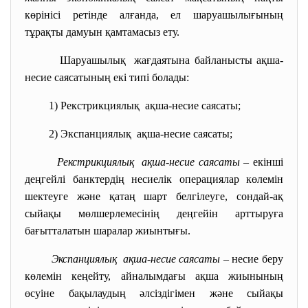
көрінісі ретінде алғанда, ел шаруашылығының
тұрақты дамуын қамтамасыз ету.
Шаруашылық жағдаятына байланысты ақша-
несие саясатының екі типі болады:
1) Рекстрикциялық ақша-несие саясаты;
2) Экспанциялық ақша-несие саясаты;
Рекстрикциялық ақша-несие саясаты
– екінші
деңгейлі банктердің несиелік операциялар көлемін
шектеуге және қатаң шарт белгілеуге, сондай-ақ
сыйақы мөлшерлемесінің деңгейін арттыруға
бағытталатын шаралар жиынтығы.
Экспанциялық ақша-несие саясаты
– несие беру
көлемін кеңейту, айналымдағы ақша жиынының
өсуіне бақылаудың әлсіздігімен және сыйақы