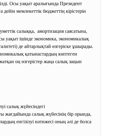
ілді. Осы уақыт аралығында Президент
 дейін мемлекеттік бюджеттің кірістерін
уметтік салыққа, амортизация саясатына,
ы уақыт ішінде экономика, экономикалық
алитеті) де айтарлықтай өзгеріске ұшырады.
экономикалық қатынастардың көптеген
атқан оң өзгерістер жаңа салық заңын
ілуі салық жүйесіндегі
уы жағдайында салық жүйесінің бір орында,
ардың енгізілуі нәтижесі оның әлі де болса