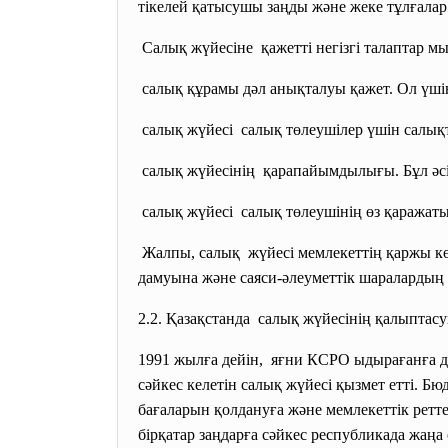
тікелей қатысушы заңды және жеке тұлғала
Салық жүйесіне қажетті негізгі талаптар
мы
салық құрамы дәл анықталуы қажет. Ол үші
салық жүйесі салық төлеушілер үшін
салық
салық жүйесінің қарапайымдылығы. Бұл әсі
салық жүйесі салық төлеушінің өз қаражаты
Жалпы, салық жүйесі мемлекеттің қаржы
к
дамуына және саяси-әлеуметтік шаралардың
2.2. Қазақстанда салық жүйесінің қалыптас
1991 жылға дейін, яғни КСРО ыдырағанға де
сәйкес келетін салық жүйесі қызмет етті. Бю
бағаларын қолдануға және мемлекеттік ретт
бірқатар заңдарға сәйкес республикада жаңа