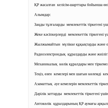
ҚР жасалған келісім-шарттары бойынша
өн
Алымдар:
Заңды тұлғаларды мемлекеттік тіркегені ү
Жеке кәсіпкерлерді мемлекеттік тіркегені 
Жылжымайтын мүлікке құқықтарды және
Радиоэлектрондық құралдарды және жиілігі
Механикалық көлік құралдары мен
тіркеме
Теңіз, өзен кемелері мен шағын көлемді ке
Азаматтық әуе кемелерін мемлекеттік
тірк
Дәрілік заттарды мемлекеттік тіркегені үші
Автокөлік құралдарының ҚР аумағы арқы