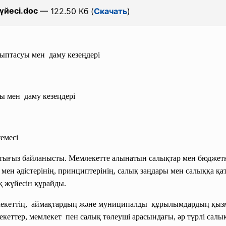
үйесі.doc
— 122.50 Кб (
Скачать
)
лыптасуы мен даму кезеңдері
уы
мен даму кезеңдері
емесі
ғыз байланысты. Мемлекетте алынатын салықтар мен бюджетке т
мен әдістерінің, принциптерінің, салық заңдары мен салыққа қа
 жүйесін құрайды.
екеттің, аймақтардың және муниципалды құрылымдардың қыз
екеттер,
мемлекет пен салық төлеуші арасындағы, әр түрлі салы