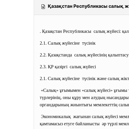
Қазақстан Республикасы салық ж
. Қазақстан Республикасы салық жүйесі: қа
2.1. Салық жүйесіне түсінік
2.2. Қазақстанда салық жүйесінің қалыптас
2.3. ҚР қазіргі салық жүйесі
2.1. Салық жүйесіне түсінік және салық жікт
«Салық» ұғымымен «салық жүйесі» ұғымы ты
түрлерінің, оны құру мен алудың нысандары 
органдарының жиынтығы мемлекеттің салық
Экономикалық жағынан салық жүйесі
мемл
қамтамасыз етуге байланысты әр түрлі мемл