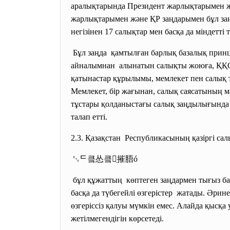
аралықтарында Президент жарлықтарымен жән
жарлықтарымен және ҚР заңдарымен бұл заңға
негізінен 17 салықтар мен басқа да міндетті
Бұл заңда қамтылған барлық базалық
принц
айналымнан алынатын салықты жоюға, ҚҚС-т
қатынастар құрылымы, мемлекет пен салық тө
Мемлекет, бір жағынан, салық саясатының м
тұстары қолданыстағы салық заңдылығында 
талап етті.
2.3. Қазақстан Республикасының қазіргі са
␃
ᄃ
킄怂킄愂̤
摧
䏸ó
бұл құжаттың көптеген заңдармен тығыз
б
басқа да түбегейлі өзгерістер жатады. Әри
өзгеріссіз қалуы мүмкін емес. Алайда қысқа
жетілмегендігін көрсетеді.