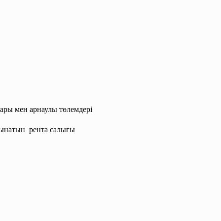
ры мен арнаулы төлемдері
ынатын рента салығы