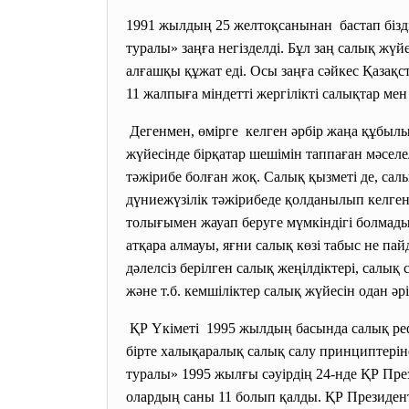
1991 жылдың 25 желтоқсанынан бастап бізді
туралы» заңға негізделді. Бұл заң салық жү
алғашқы құжат еді. Осы заңға сәйкес Қазақс
11 жалпыға міндетті жергілікті салықтар мен 
Дегенмен, өмірге келген әрбір жаңа құбылы
жүйесінде бірқатар шешімін таппаған мәсел
тәжірибе болған жоқ. Салық қызметі де, сал
дүниежүзілік тәжірибеде қолданылып келге
толығымен жауап беруге мүмкіндігі болмады.
атқара алмауы, яғни салық көзі табыс не п
дәлелсіз берілген салық жеңілдіктері, салы
және т.б. кемшіліктер салық жүйесін одан әр
ҚР Үкіметі 1995 жылдың басында салық реф
бірте халықаралық салық салу принциптерін
туралы» 1995 жылғы сәуірдің 24-нде ҚР Пре
олардың саны 11 болып қалды. ҚР Президент