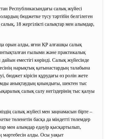
қстан Республикасындағы салық жүйесі
 олардың бюджетке түсу тәртібін белгілеген
салық, 18 жергілікті салықтар мен алымдар,
 да орын алды, яғни ҚР алғашқы салық
 жиынтықталған ғылыми және практикалық
дайын еместігі көрінді. Салық жүйесінде
йесінің нарықтық қатынастардың талабына
і, бюджет кірісін құрудағы өз ролін жете
алымды анықтаудың қиындығы, шектен тыс
лықаралық салық салу негіздерінің тыс қалуы
здің салық жүйесі мен заңнамасын бірте –
тке төленетін басқа да міндетті төлемдер
тар мен алымдар едәуір қысқартылып,
ң мәртебесін алды. Осы уақыт