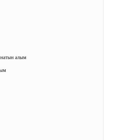
лынатын алым
лым