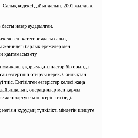
аңа Салық кодексі дайындалып, 2001 жылдың
 басты назар аударылған.
екелеген категориядағы салық
 жөніндегі барлық ережелер мен
н қамтамасыз ету.
ономикалық қарым-қатынастар бір орында
ай өзгертіліп отыруы керек. Сондықтан
і тиіс. Енгізілген өзгерістер келесі жаңа
а дайындалып, операциялар мен қаржы
жеңілдетуге көп әсерін тигізеді.
 негізін құрудың
түпкілікті міндетін шешуге