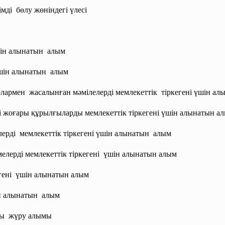
імді бөлу жөніндегі үлесі
шін
алынатын алым
үшін
алынатын алым
олармен жасалынған мәмілелерді
мемлекеттік тіркегені үшін а
 жоғары құрылғыларды мемлекеттік тіркегені үшін алынатын а
лерді мемлекеттік тіркегені үшін
алынатын алым
мелерді мемлекеттік
тіркегені үшін алынатын алым
егені үшін алынатын алым
н
алынатын алым
лы жүру алымы