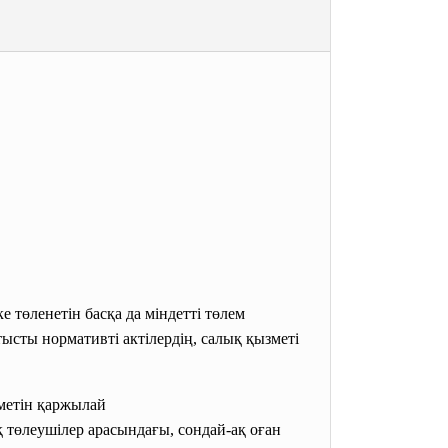
өленетін басқа да міндетті төлем
тысты нормативті актілердің, салық қызметі
метін
қаржылай
қ төлеушілер арасындағы, сондай-ақ оған