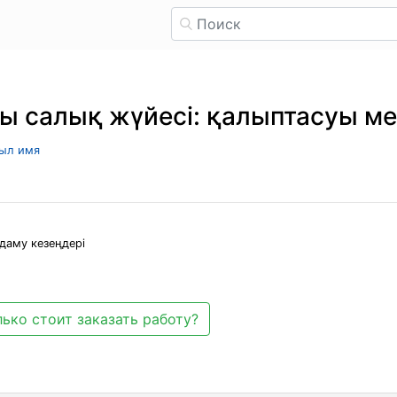
ы салық жүйесі: қалыптасуы ме
рыл имя
даму кезеңдері
ько стоит заказать работу?