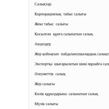
Салықтар:
Корпорациялық табыс салығы
Жеке табыс салығы
Қосылған құнға салынатын салық
Акциздер
Жер қойнауын пайдаланушылардың салықта
Экспортқа шығарылатын шикі мұнайға
сал
Әлеуметтік салық
Жер салығы
Көлік құралдарына салынатын салық
Мүлік салығы