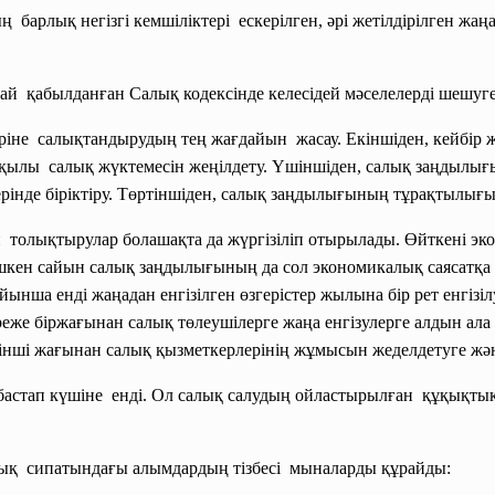
ң барлық негізгі кемшіліктері ескерілген, әрі жетілдірілген ж
й қабылданған Салық кодексінде келесідей мәселелерді шешуге
еріне салықтандырудың тең жағдайын жасау. Екіншіден, кейбір
ж
қылы салық жүктемесін жеңілдету. Үшіншіден, салық заңдылығы
ерінде біріктіру. Төртіншіден, салық заңдылығының тұрақтылығы
 толықтырулар болашақта да жүргізіліп отырылады. Өйткені эк
шкен сайын салық заңдылығының да сол экономикалық саясатқа с
бойынша енді жаңадан енгізілген өзгерістер жылына бір рет енгізілу
реже біржағынан салық төлеушілерге жаңа енгізулерге алдын ал
інші жағынан салық қызметкерлерінің жұмысын жеделдетуге және 
астап күшіне енді. Ол салық салудың
ойластырылған құқықтық
лық сипатындағы алымдардың
тізбесі мыналарды құрайды: