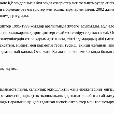
е ҚР заңдарымен бұл заңға өзгерістер мен толықтырулар енгіз
 бірнеше рет өзгерістер мен толықтырулар енгізілді. 2002 жылға
 төлемдер құрады.
иптер 1995-1999 жылдар аралығында жүзеге асырылды. Бұл әле
ы халықаралық принциптерге сәйкестендіруге қатысты еді. Ос
леушілердің өзара қарым-қатынасы, тіпті адамдардың ділі (мент
ақсатын, міндеті мен қызметін терең түсінді, екінші жағынан, 
қамтылмай қалды. Осы және Қазақстан экономикасында болып ж
лық жүйесі
айланыстылығы, салықтық әкімшіліктің жаңа
ережелерінің енгіз
не мемлекттің нарықтық экономикалық қатынас талабына сай дам
 уақыт аралығында қабылданған шексіз өзгерістер мен толықтырул