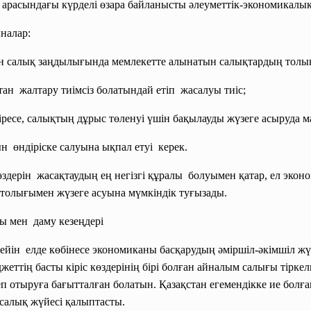
р арасындағы күрделі өзара байланысты әлеуметтік-экономика
налар:
н салық заңдылығында мемлекетте алынатын салықтардың толық 
тан жалтару тиімсіз болатындай
етіп жасалуы тиіс;
ресе, салықтың дұрыс төленуі үшін бақылауды жүзеге асыруда 
н өндіріске салуына ықпал етуі керек.
өздерін жасақтаудың ең негізгі құралы болуымен қатар, ел
эконо
 толығымен жүзеге асуына мүмкіндік туғызады.
уы
мен даму кезеңдері
йін елде көбінесе экономиканы басқарудың әміршіл-әкімшіл жүйе
джеттің басты кіріс көздерінің бірі болған айналым салығы тірке
еп отыруға бағытталған болатын. Қазақстан егемендікке ие бол
 салық жүйесі қалыптасты.