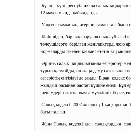
Бүгінгі күні республикада салық заңдарыны
12 маусымында қабылданды.
Уақыт ағымының әсеріне, заман талабына са
Біріншіден, барлық шаруашылық
субъектіл
төлеушілерге берілген жеңілдіктерді жою
ар
нормаларды тікелей қызмет ететін заң мөлш
Әрине, салық заңдылығында өзгерістер мен
тұрып қалмайды, ол жаңа даму сатысына кө
өзгерістің енгізілуі де заңды. Бірақ, кодекс 
жылдың басынан бастап күшіне енеді. Бұл е
шешімдерін жоспарлауға мүмкіндік берсе, ек
Салық кодексі 2002 жылдың 1 қаңтарынан б
бағытталған.
Жаңа Салық кодексіндегі салықтардың,
са