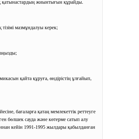
лық қатынастардың жиынтығын құрайды.
тізімі мазмұндалуы керек;
маңызды;
микасын қайта құруға, өндірістің ұлғайып,
сіне, бағаларға қатаң мемлекеттік реттеуге
лген бөлшек сауда және көтерме сатып алу
ғаннан кейін 1991-1995 жылдары қабылданған