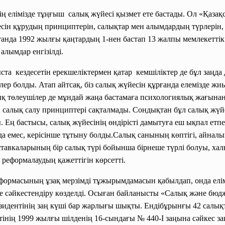
ң елімізде тұңғыш салық жүйесі қызмет ете бастады. Ол «Қаза
йесін құрудың принциптерін, салықтар мен алымдардың түрлерін,
танда 1992 жылғы қаңтардың 1-нен бастап 13 жалпы мемлекеттік 
алымдар енгізілді.
ста кездесетін ерекшеліктермен
қатар кемшіліктер де бұл заңда
елер болды. Атап айтсақ, біз салық жүйесін құрғанда елемізде
ық төлеушілер де мұндай жаңа бастамаға психологиялық жағынан 
н салық салу принциптері сақталмады. Сондықтан бұл салық жү
 Ең бастысы, салық жүйесінің өндірісті дамытуға еш ықпал етпеу
айда емес, керісінше тұтыну болды.Салық санының көптігі, айн
қ ставкаларының бір салық түрі бойынша бірнеше түрлі болуы, ха
і реформалаудың қажеттігін көрсетті.
ормасының ұзақ мерзімді тұжырымдамасын қабылдап, онда елімі
е сәйкестендіру көзделді. Осыған байланысты «Салық және бюдже
зидентінің заң күші бар жарлығы шықты. Ендібұрынғы 42 салық
інің 1999 жылғы шілденің 16-сындағы № 440-I заңына сәйкес за