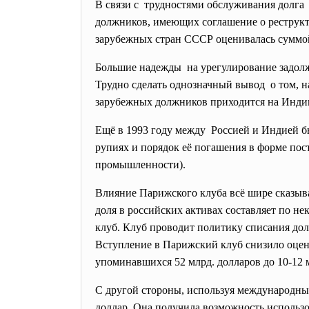
В связи с трудностями обслуживания долга П
должников, имеющих соглашение о реструкту
зарубежных стран СССР оценивалась суммой
Большие надежды на урегулирование задолже
Трудно сделать однозначный вывод о том, н
зарубежных должников приходится на Индию
Ещё в 1993 году между Россией и Индией б
рупиях и порядок её погашения в форме пос
промышленности).
Влияние Парижского клуба всё шире сказыв
доля в российских активах составляет по н
клуб. Клуб проводит политику списания дол
Вступление в Парижский клуб снизило оцен
упоминавшихся 52 млрд. долларов до 10-12 
С другой стороны, используя международн
доллар. Она получила возможность использ