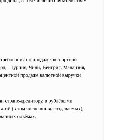
д долл., в том числе по обязательствам
а требования по продаже экспортной
д, - Турция, Чили, Венгрия, Малайзия,
процентной продаже валютной выручки
и стране-кредитору, в рублёвыми
тий (в том числе вновь создаваемых),
ованных объёмах.