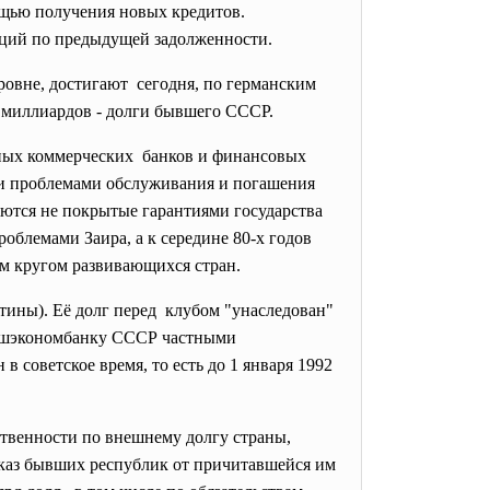
ощью получения новых кредитов.
нкций по предыдущей задолженности.
ровне, достигают сегодня, по германским
к миллиардов - долги бывшего СССР.
жных
коммерческих банков и финансовых
ми проблемами обслуживания и погашения
ются не покрытые гарантиями государства
облемами Заира, а к середине 80-х годов
м кругом развивающихся стран.
тины). Её долг перед клубом "унаследован"
нешэкономбанку СССР частными
советское время, то есть до 1 января 1992
ственности по внешнему долгу страны,
отказ бывших республик от причитавшейся им