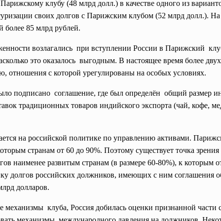
арижскому клубу (48 млрд долл.) в качестве одного из варианто
ризации своих долгов с Парижским клубом (52 млрд долл.). На
 более 85 млрд рублей.
нности возлагались при вступлении России в Парижский клуб в
асколько это оказалось выгодным. В настоящее время более двух
, отношения с которой урегулированы на особых условиях.
ыло подписано соглашение, где был определён общий размер и
тавок традиционных товаров индийского экспорта (чай, кофе, м
ается на российской политике по управлению активами. Парижск
екоторым странам от 60 до 90%. Поэтому существует точка зрен
гов наименее развитым странам (в размере 60-80%), к которым 
ку долгов российских должников, имеющих с ним соглашения об
млрд долларов.
ые
механизмы клуба, Россия добилась оценки признанной части св
овать механизмы международного давления на должников. Неко