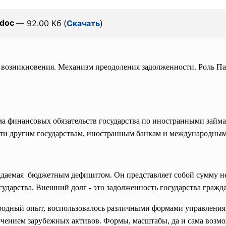
doc
— 92.00 Кб (
Скачать
)
возникновения. Механизм преодоления задолженности. Роль Па
умма финансовых обязательств государства по иностранными зай
ости другим государствам, иностранным банкам и международн
ождаемая бюджетным дефицитом. Он представляет собой сумму 
сударства. Внешний долг - это задолженность государства гражд
ародный опыт, воспользовалось различными формами управления
ечением зарубежных активов. Формы, масштабы, да и сама возм