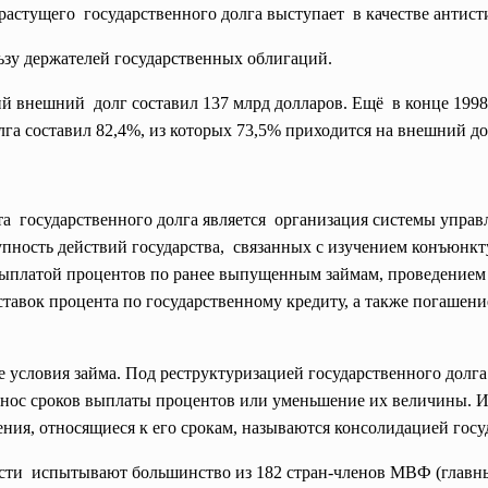
его государственного долга выступает в качестве антисти
держателей государственных облигаций.
й внешний долг составил 137 млрд долларов. Ещё в конце 1998
га составил 82,4%, из которых 73,5% приходится на внешний до
та государственного долга
является организация системы
управ
упность действий
государства, связанных с изучением
конъюнкт
 выплатой процентов по ранее выпущенным займам, проведением
тавок процента по государственному кредиту, а также погашен
е условия займа. Под реструктуризацией
государственного долг
нос сроков выплаты процентов или уменьшение их величины. И
ения, относящиеся к его срокам, называются консолидацией госу
сти испытывают большинство из 182 стран-членов МВФ (главн