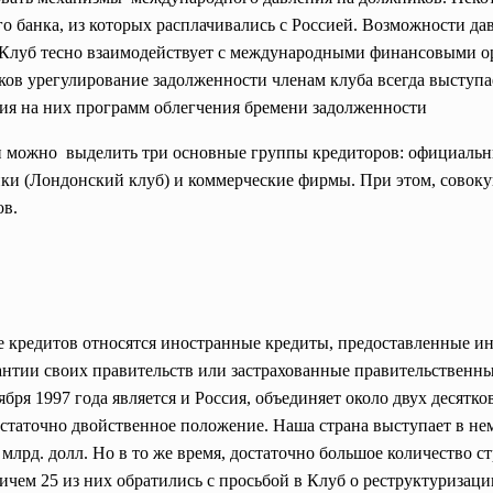
банка, из которых расплачивались с Россией. Возможности дав
. Клуб тесно взаимодействует с международными финансовыми о
ков урегулирование задолженности членам клуба всегда выступ
ия на них программ облегчения бремени задолженности
ии можно выделить три основные группы кредиторов: официаль
ки (Лондонский клуб) и коммерческие фирмы. При этом, совоку
ов.
пе кредитов относятся иностранные кредиты, предоставленные 
антии своих правительств или застрахованные правительствен
ября 1997 года является и Россия, объединяет около двух десят
статочно двойственное положение. Наша страна выступает в нем
млрд. долл. Но в то же время, достаточно большое количество с
ричем 25 из них обратились с просьбой в Клуб о реструктуризац