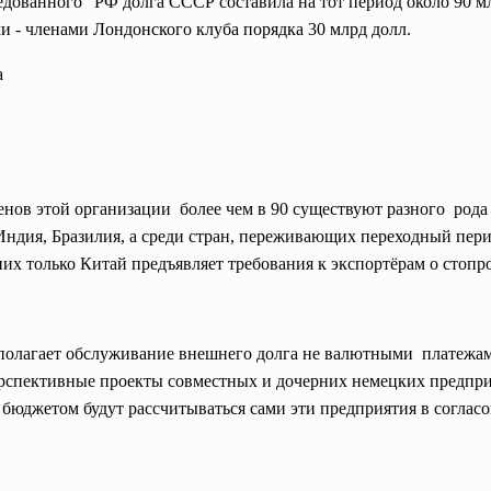
ованного" РФ долга СССР составила на тот период около 90 млр
 - членами Лондонского клуба порядка 30 млрд долл.
а
ленов этой организации более чем в 90 существуют разного род
Индия, Бразилия, а среди стран, переживающих переходный перио
них только Китай предъявляет требования к экспортёрам о сто
полагает обслуживание внешнего долга не валютными платежам
ерспективные проекты
совместных и дочерних немецких предприя
бюджетом будут рассчитываться сами эти предприятия в соглас