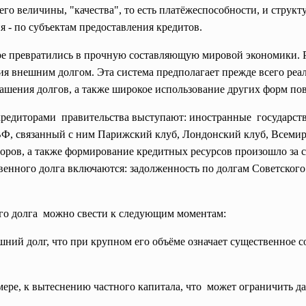
его величины, "качества", то есть платёжеспособности, и структ
я - по субъектам предоставления кредитов.
 превратились в прочную составляющую мировой экономики. Ро
ия внешним долгом. Эта система предполагает прежде всего ре
ашения долгов, а также широкое использование других форм п
 кредиторами правительства выступают: иностранные государст
, связанный с ним Парижский клуб, Лондонский клуб, Всемир
оров, а также формирование кредитных ресурсов произошло за 
твенного долга включаются: задолженность по долгам Советского
го долга можно свести к следующим моментам:
лг, что при крупном его объёме означает существенное со
к вытеснению частного капитала, что может ограничить да