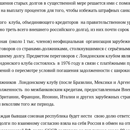
ашения старых долгов в существенной мере решается ими с пом
я на выплату процентов для того, чтобы избежать штрафных са
ого клуба, объединяющего
кредиторов на правительственном у
но треть всего внешнего российского долга), из них почти соро
(около 1 тыс. членов) неофициальная организация зарубе
реговоров со странами-должниками, столкнувшимися с серьёзны
ешнему долгу. Предметом переговоров с Лондонским клубом явля
донского клуба состоялось в 1976 году в связи с платёжными пр
шений о пересмотре условий погашения задолженности с широки
должников Лондонскому клубу (после Бразилии, Мексики и Арген
долженность по межбанковским кредитам, предоставленным В
тании, Франции, Японии, Италии и других зарубежных стран в 
 векселям того же периода.
аждая бывшая союзная республика будет нести свою долю ответ
долги по взаимному согласию взяла на себя Россия в обмен на 