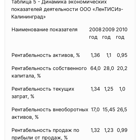
Таблица 5 - Динамика экономических
показателей деятельности ООО «ЛенТИСИз-
Калининград»
Наименование показателя
2008
2009
2010
Тем
год
год
год
2009
Рентабельность активов, %
1,36
1,1
0,95
Рентабельность собственного
64,0
28,0
20,2
капитала, %
Рентабельность текущих
1,34
1,25
1,0
затрат, %
Рентабельность внеоборотных
17,0
15,45
26,5
активов, %
Рентабельность продаж по
1,32
1,23
0,99
прибыли от продаж, %