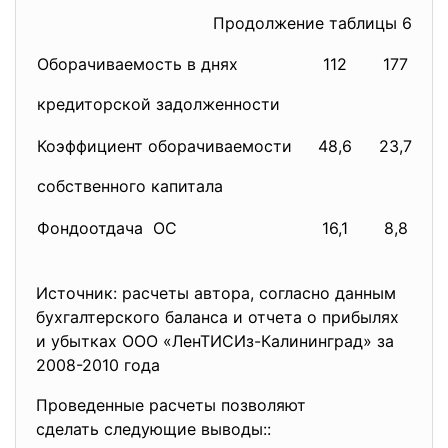
Продолжение таблицы 6
Оборачиваемость в днях
112
177
кредиторской задолженности
Коэффициент оборачиваемости
48,6
23,7
1
собственного капитала
Фондоотдача ОС
16,1
8,8
1
Источник: расчеты автора, согласно данным
бухгалтерского баланса и отчета о прибылях
и убытках ООО «ЛенТИСИз-Калининград» за
2008-2010 года
Проведенные расчеты позволяют
сделать следующие выводы::