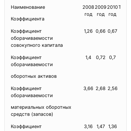
Наименование
2008
2009
2010
Темп
год
год
год
20
Коэффициента
Коэффициент
1,26
0,66
0,67
оборачиваемости
совокупного капитала
Коэффициент
1,4
0,72
0,7
оборачиваемости
оборотных активов
Коэффициент
3,66
2,68
2,56
оборачиваемости
материальных оборотных
средств (запасов)
Коэффициент
3,16
1,47
1,36