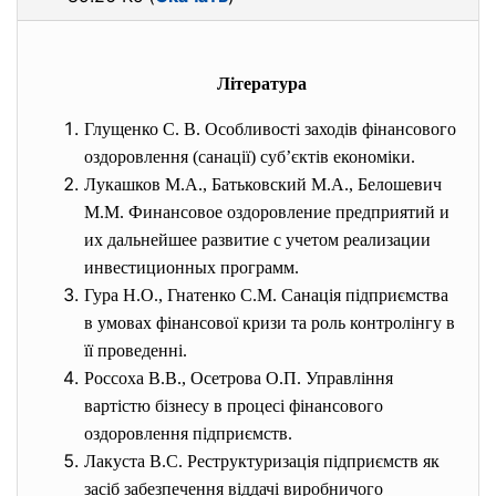
Література
Глущенко С. В. Особливості заходів фінансового
оздоровлення (санації) суб’єктів економіки.
Лукашков М.А.
,
Батьковский М.А.
,
Белошевич
М.М.
Финансовое оздоровление предприятий и
их дальнейшее развитие с учетом реализации
инвестиционных программ.
Гура Н.О., Гнатенко С.М. Санація підприємства
в умовах фінансової кризи та роль контролінгу в
її проведенні.
Россоха В.В., Осетрова О.П. Управління
вартістю бізнесу в процесі фінансового
оздоровлення підприємств.
Лакуста В.С. Реструктуризація підприємств як
засіб забезпечення віддачі виробничого