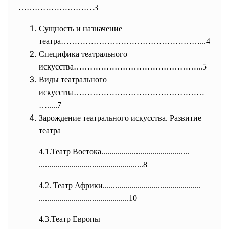
………
……………….3
Сущность и назначение
театра……………………………………………...4
Специфика театрального
искусства………………………………………...5
Виды театрального
искусства…………………………………………
…....
.7
Зарождение театрального искусства. Развитие
театра
4.1.Театр Востока.............
..............................
..............................
.....................8
4.2. Театр Африки..................
..............................
..............................
..............10
4.3.Театр Европы