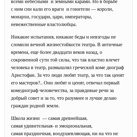
всеми небесными и земными карами. Но в борьбе
с ним сни кали его враги и гонители — короли,
монархи, государи, цари, императоры,
невежественные властолюбцы.
Никакие испытания, никакие беды и невзгоды не
сломили вечной жизнестойкости театра. В античные
времена, еще более двадцати веков назад, о
сокровенной сути той силы, что так властно влечет
человека в театр, размышлял греческий коме диограф
Аристофан. За что люди любят театр, за что так ценят
его мастеров?.. Они любят и ценят, отвечал первый
комедиограф человечества, за правдивые речи за
добрый совет и за то, что разумнее и лучше делаю
граждан родной земли.
Школа жизни — самая древнейшая,
самая удивительная- и эмоциональная,
самая праздничная, воодушевляющая, ни на что не