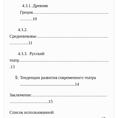
4.3.1. Древняя
Греция………………………………………………
………10
4.3.2.
Средневековье……………………………………………
…………..11
4.3.3. Русский
театр……………………………………………………….
.13
Тенденции развития современного театра
..............................
......................14
Заключение………………………………………………
……
………………….15
Список использованной