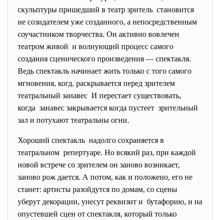
скульптуры пришедший в театр зритель становится
не созидателем уже созданного, а непосредственным
соучастником творчества. Он активно вовлечен
театром живой и волнующий процесс самого
создания сценического произведения — спектакля.
Ведь спектакль начинает жить только с того самого
мгновения, когд. раскрывается перед зрителем
театральный занавес И перестает существовать,
когда занавес закрывается когда
пустеет зрительный
зал и потухают театральны огни.
Хороший спектакль надолго сохраняется в
театральном репертуаре. Но всякий раз, при каждой
новой встрече со зрителем он заново возникает,
заново рож дается. А потом, как и положено, его не
станет: артисты разойдутся по домам, со сцены
уберут декорации, унесут реквизит и бутафорию, и на
опустевшей сцен от спектакля, который только