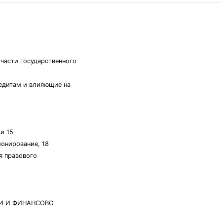
 части государственного
редитам и влияющие на
и 15
ионирование, 18
я правового
И И ФИНАНСОВО