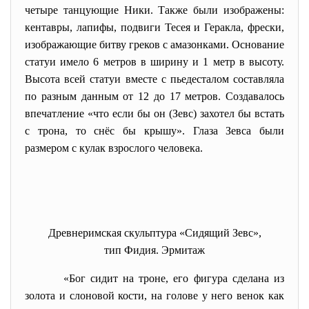
четыре танцующие Ники. Также были изображены:
кентавры
, лапифы, подвиги
Тесея
и
Геракла
,
фрески
,
изображающие битву греков с амазонками. Основание
статуи имело 6 метров в ширину и 1 метр в высоту.
Высота всей статуи вместе с пьедесталом составляла
по разным данным от 12 до 17 метров. Создавалось
впечатление «что если бы он (Зевс) захотел бы встать
с трона, то снёс бы крышу». Глаза Зевса были
размером с кулак взрослого человека.
Древнеримская скульптура «Сидящий Зевс»,
тип Фидия. Эрмитаж
«Бог сидит на троне, его фигура сделана из
золота и слоновой кости, на голове у него венок как