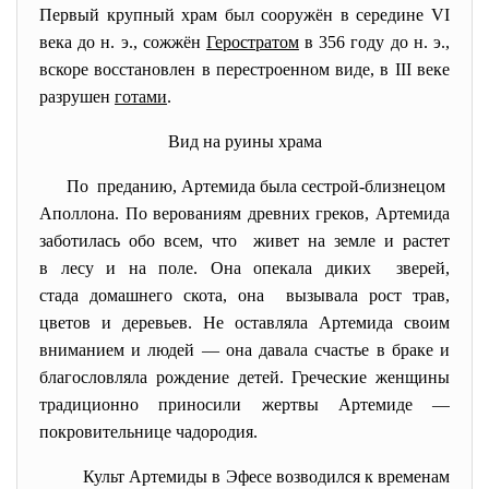
Первый крупный храм был сооружён в середине VI
века до н. э., сожжён
Геростратом
в 356 году до н. э.,
вскоре восстановлен в перестроенном виде, в III веке
разрушен
готами
.
Вид на руины храма
По преданию, Артемида была сестрой-близнецом
Аполлона. По верованиям древних греков, Артемида
заботилась обо всем, что живет на земле и растет
в лесу и на поле. Она опекала диких зверей,
стада домашнего скота, она вызывала рост трав,
цветов и деревьев. Не оставляла Артемида своим
вниманием и людей — она давала счастье в браке и
благословляла рождение детей. Греческие женщины
традиционно приносили жертвы Артемиде —
покровительнице чадородия.
Культ Артемиды в Эфесе возводился к временам