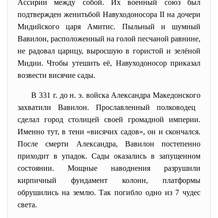
Ассирии
между собой. Их военный
союз
был
подтвержден женитьбой
Навуходоносора II
на дочери
Мидийского царя
Амитис
. Пыльный и шумный
Вавилон
, расположенный на голой песчаной равнине,
не радовал царицу, выросшую в гористой и зелёной
Мидии
. Чтобы утешить её,
Навуходоносор
приказал
возвести висячие сады.
В
331 г. до н. э.
войска
Александра Македонского
захватили
Вавилон
. Прославленный полководец
сделал город столицей своей громадной империи.
Именно тут, в тени «висячих садов», он и скончался.
После смерти Александра, Вавилон постепенно
приходит в упадок. Сады оказались в запущенном
состоянии. Мощные наводнения разрушили
кирпичный фундамент колонн, платформы
обрушились на землю. Так погибло одно из 7 чудес
света.