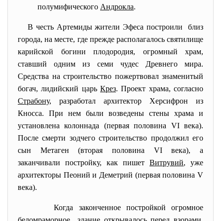
полумифического
Андрокла
.
В честь Артемиды жители Эфеса построили близ
города, на месте, где прежде располагалось святилище
карийской богини плодородия, огромный храм,
ставший одним из семи чудес Древнего мира.
Средства на строительство пожертвовал знаменитый
богач, лидийский царь
Крез
. Проект храма, согласно
Страбону
, разработал архитектор Херсифрон из
Кносса. При нем были возведены стены храма и
установлена колоннада (первая половина VI века).
После смерти зодчего строительство продолжил его
сын Метаген (вторая половина VI века), а
заканчивали постройку, как пишет
Витрувий
, уже
архитекторы Пеоний и Деметрий (первая половина V
века).
Когда законченное постройкой огромное
беломраморное здание открывалось перед взорами