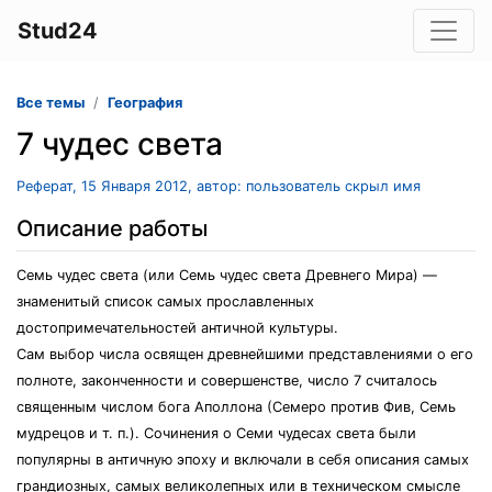
Stud24
Все темы
География
7 чудес света
Реферат, 15 Января 2012, автор: пользователь скрыл имя
Описание работы
Семь чудес света (или Семь чудес света Древнего Мира) —
знаменитый список самых прославленных
достопримечательностей античной культуры.
Сам выбор числа освящен древнейшими представлениями о его
полноте, законченности и совершенстве, число 7 считалось
священным числом бога Аполлона (Семеро против Фив, Семь
мудрецов и т. п.). Сочинения о Семи чудесах света были
популярны в античную эпоху и включали в себя описания самых
грандиозных, самых великолепных или в техническом смысле