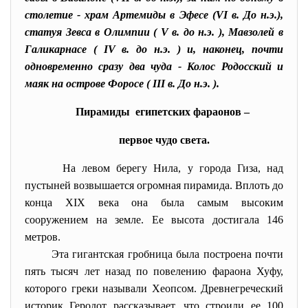
столетие - храм Артемиды в Эфесе (VI в. До н.э.),
статуя Зевса в Олимпии ( V в. до н.э. ), Мавзолей в
Галикарнасе ( IV в. до н.э. ) и, наконец, почти
одновременно сразу два чуда - Колос Родосский и
маяк на острове Форосе ( III в. До н.э. ).
Пирамиды египетских фараонов –
первое чудо света.
На левом берегу Нила, у города Гиза, над
пустыней возвышается огромная пирамида. Вплоть до
конца XIX века она была самым высоким
сооружением на земле. Ее высота достигала 146
метров.
Эта гигантская гробница была построена почти
пять тысяч лет назад по повелению фараона Хуфу,
которого греки называли Хеопсом. Древнегреческий
историк Геродот рассказывает, что строили ее 100