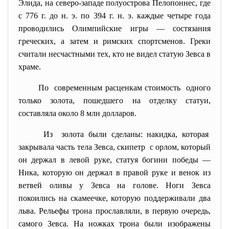
Элида, на северо-западе полуострова Пелопоннес, где
с 776 г. до н. э. по 394 г. н. э. каждые четыре года
проводились Олимпийские игры — состязания
греческих, а затем и римских спортсменов. Греки
считали несчастными тех, кто не видел статую Зевса в
храме.
По современным расценкам
стоимость одного
только золота, пошедшего на отделку статуи,
составляла около 8 млн долларов.
Из золота были сделаны: накидка, которая
закрывала часть тела Зевса, скипетр с орлом, который
он держал в левой руке, статуя богини победы —
Ника, которую он держал в правой руке и венок из
ветвей оливы у Зевса на голове. Ноги Зевса
покоились на скамеечке, которую поддерживали два
льва. Рельефы трона прославляли, в первую очередь,
самого Зевса. На ножках трона были изображены