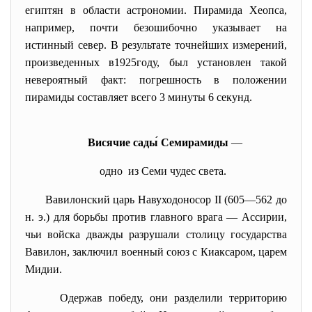
египтян в области астрономии. Пирамида Хеопса,
например, почти безошибочно указывает на
истинный север. В результате точнейших измерений,
произведенных в1925году, был установлен такой
невероятный факт: погрешность в положении
пирамиды составляет всего 3 минуты 6 секунд.
Висячие сады́ Семирамиды
—
одно из
Семи чудес света
.
Вавилонский царь
Навуходоносор II
(
605
—
562 до
н. э.
) для борьбы против главного врага —
Ассирии
,
чьи войска дважды разрушали столицу государства
Вавилон
, заключил военный союз с
Киаксаром
, царем
Мидии
.
Одержав победу, они разделили территорию