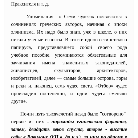
Праксителя и т. д.
Упоминания о Семи чудесах появляются в
сочинениях греческих авторов, начиная с эпохи
эллинизма
. Их надо было знать уже в школе, о них
писали ученые и поэты. В тексте одного египетского
папируса, представлявшего собой своего рода
учебное пособие, упоминаются обязательные для
заучивания имена знаменитых законодателей,
живописцев, скульпторов, архитекторов,
изобретателей, далее — самые большие острова, горы
и реки и, наконец, семь чудес света. «Отбор» чудес
происходил постепенно, и одни чудеса сменяли
другие.
Почти пять тысячелетий назад было ”сотворено”
первое из них -
пирамиды египетских фараонов,
затем, двадцать веков спустя, второе - висячие
сады в Вавилоне (VII в. до н.э.), за ним по одному в