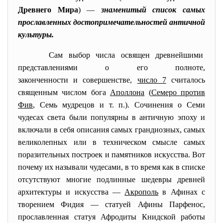
Древнего Мира
) —
знаменитый список самых
прославленных достопримечательностей античной
культуры.
Сам выбор числа освящен
древнейшими
представлениями о его полноте,
законченности и совершенстве,
число 7
считалось
священным числом бога
Аполлона
(
Семеро против
Фив
, Семь мудрецов и т. п.). Сочинения о Семи
чудесах света были популярны в античную эпоху и
включали в себя описания самых грандиозных, самых
великолепных или в техническом смысле самых
поразительных построек и памятников искусства. Вот
почему их называли чудесами, в то время как в списке
отсутствуют многие подлинные шедевры древней
архитектуры и искусства —
Акрополь
в Афинах с
творением Фидия — статуей Афины Парфенос,
прославленная статуя Афродиты Книдской работы