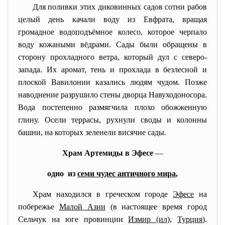
Для поливки этих диковинных садов сотни рабов
целый день качали воду из Евфрата, вращая
громадное водоподъёмное колесо, которое черпало
воду кожаными вёдрами. Сады были обращены в
сторону прохладного ветра, который дул с северо-
запада. Их аромат, тень и прохлада в безлесной и
плоской Вавилонии казались людям чудом. Позже
наводнение разрушило стены дворца Навуходоносора.
Вода постепенно размягчила плохо обожженную
глину. Осели террасы, рухнули своды и колонны
башни, на которых зеленели висячие сады.
Храм
Артемиды
в Эфесе
—
одно из
семи чудес античного мира
,
Храм находился в греческом городе
Эфесе
на
побережье
Малой Азии
(в настоящее время город
Сельчук на юге провинции
Измир (ил)
,
Турция
).