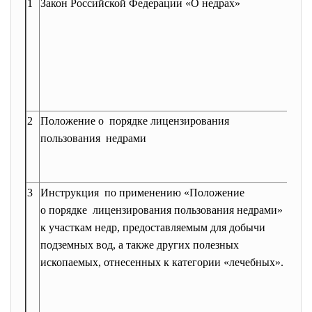
1
Закон Российской Федерации «О недрах»
При
наро
21 ф
Изм
при
Думо
2
Положение о порядке лицензирования
Утв
пользования недрами
пост
Сове
15 и
3
Инструкция по применению «Положение
Утв
о порядке лицензирования пользования недрами»
Роск
к участкам недр, предоставляемым для добычи
апре
подземных вод, а также других полезных
Заре
ископаемых, отнесенных к категории «лечебных».
в М
РФ 2
( ре