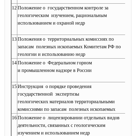
12
Положение о государственном контроле за
Утв
геологическим изучением, рациональным
пос
использованием и охраной недр
Прав
от 9
13
Положения о территориальных комиссиях по
Утв
запасам полезных ископаемых Комитетам РФ по
Роск
геологии и использованию недр
март
14
Положение о Федеральном горном
Утв
и промышленном надзоре в России
През
18 ф
15
Инструкция о порядке проведения
Утв
государственной экспертизы
Роск
геологических материалов территориальными
март
комиссиями по запасам полезных ископаемых
16
Положение о лицензировании отдельных видов
Утв
деятельности, связанных с геологическим
пос
изучением и использованием недр
Прав