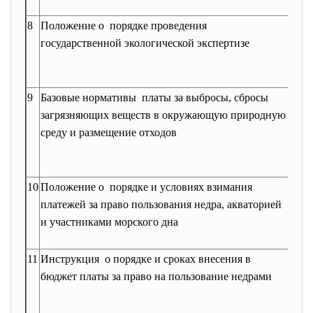
(№1
8
Положение о порядке проведения
Утв
государственной экологической экспертизе
пос
Пра
от 1
9
Базовые нормативы платы за выбросы, сбросы
Утв
загрязняющих веществ в окружающую природную
Мин
среду и размещение отходов
окр
при
27 н
10
Положение о порядке и условиях взимания
Утв
платежей за право пользования недра, акваторией
пос
и участниками морского дна
Пра
от 2
11
Инструкция о порядке и сроках внесения в
При
бюджет платы за право на пользование недрами
Гос
Госг
февр