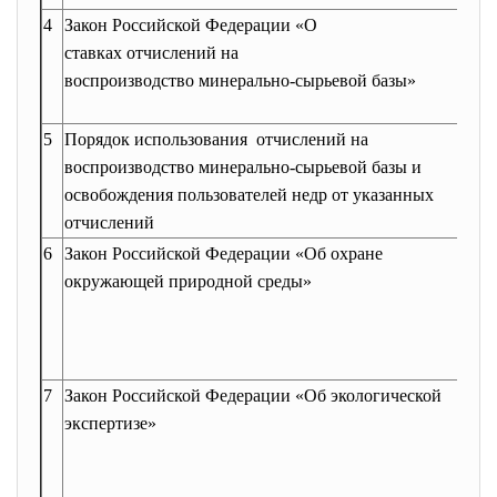
4
Закон Российской Федерации «О
При
ставках отчислений на
Думо
воспроизводство минерально-
сырьевой базы»
Утв
РФ 3
5
Порядок использования отчислений на
Утв
воспроизводство минерально-сырьевой базы и
пос
освобождения пользователей недр от указанных
Пра
отчислений
от 1
6
Закон Российской Федерации «Об охране
При
окружающей природной среды»
Сове
1991
Пре
дека
7
Закон Российской Федерации «Об экологической
При
экспертизе»
Думо
Утв
РФ 2