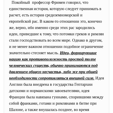
Покойный профессор Фримен говорил, что
единственная история, которую следует принимать в
расчет, есть история средиземноморской и
европейской рас. В каком-то отношении это, конечно
же, верно, ибо именно среди этих рас зародились
идеи, приведшие к тому, что потомки греков и римлян
стали господствовать во всем мире. Однако в другом,
и не менее важном отношении подобное ограничение
значительно стесняет мысль.
Идеи, формирующие
нацию как противоположность простой толпе
человеческих существ, обычно принимаются под
давлением общего несчастья, либо же при общей
необходимости сопротивляться внешней силе.
Идея
Англии была внедрена в государства Гептархии
датскими и норманскими завоевателями, идея
Франции была навязана гуннами, спорившими между
собой франками, готами и римлянами в битве при
Шалоне, а также внушалась позднее, во время