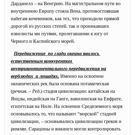
Дарданелл – на Венгрию. На магистральном пути во
внутреннюю Европу стояла Вена, противостоявшая
набегам кочевников, как тех, что приходили прямой
дорогой из русских степей, так и проникавших
извилисты ми путями, пролегавшими к югу от
Черного и Каспийского морей.
Передвижение по глади океана явилось
естественным конкурентом
внутриконтинентального передвижения на
верблюдах и лошадях.
Именно на освоении
океанических рек была основана потамическая
(речная. –
Ред
.) стадия цивилизации: китайская на
Янцзы, индийская на Ганге, вавилонская на Евфрате,
египетская на Ниле. На освоении Средиземного моря
основывалось то, что называют “морской” стадией
цивилизации, – основывались цивилизации греков и
римлян. Сарацины и викинги могли контролировать