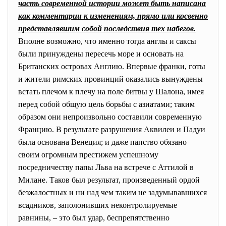
часть современной истории может быть написана
как комментарии к изменениям, прямо или косвенно
представлявшим собой последствия тех набегов.
Вполне возможно, что именно тогда англы и саксы
были принуждены пересечь море и основать на
Британских островах Англию. Впервые франки, готы
и жители римских провинций оказались вынуждены
встать плечом к плечу на поле битвы у Шалона, имея
перед собой общую цель борьбы с азиатами; таким
образом они непроизвольно составили современную
Францию. В результате разрушения Аквилеи и Падуи
была основана Венеция; и даже папство обязано
своим огромным престижем успешному
посредничеству папы Льва на встрече с Аттилой в
Милане. Таков был результат, произведенный ордой
безжалостных и ни над чем таким не задумывавшихся
всадников, заполонивших неконтролируемые
равнины, – это был удар, беспрепятственно