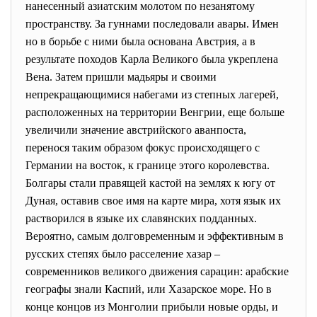
нанесенный азиатским молотом по незанятому
пространству. За гуннами последовали авары. Имен
но в борьбе с ними была основана Австрия, а в
результате походов Карла Великого была укреплена
Вена. Затем пришли мадьяры и своими
непрекращающимися набегами из степных лагерей,
расположенных на территории Венгрии, еще больше
увеличили значение австрийского аванпоста,
перенося таким образом фокус происходящего с
Германии на восток, к границе этого королевства.
Болгары стали правящей кастой на землях к югу от
Дуная, оставив свое имя на карте мира, хотя язык их
растворился в языке их славянских подданных.
Вероятно, самым долговременным и эффективным в
русских степях было расселение хазар –
современников великого движения сарацин: арабские
географы знали Каспий, или Хазарское море. Но в
конце концов из Монголии прибыли новые орды, и