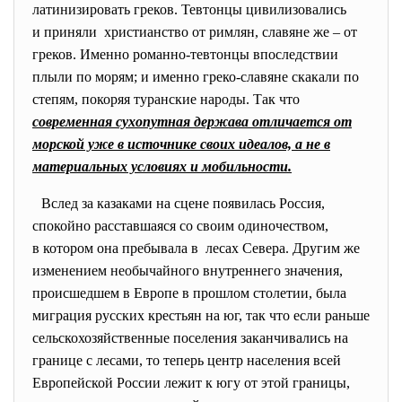
латинизировать греков. Тевтонцы цивилизовались
и приняли христианство от римлян, славяне же – от
греков. Именно романно-тевтонцы впоследствии
плыли по морям; и именно греко-славяне скакали по
степям, покоряя туранские народы. Так что
современная сухопутная держава отличается от
морской уже в источнике своих идеалов, а не в
материальных условиях и мобильности.
Вслед за казаками на сцене появилась Россия,
спокойно расставшаяся со своим одиночеством,
в котором она пребывала в лесах Севера. Другим же
изменением необычайного внутреннего значения,
происшедшем в Европе в прошлом столетии, была
миграция русских крестьян на юг, так что если раньше
сельскохозяйственные поселения заканчивались на
границе с лесами, то теперь центр населения всей
Европейской России лежит к югу от этой границы,