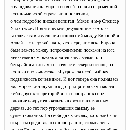
командования на море и во всей теории современной
военно-морской стратегии и
политики,
о чем подробно писали капитан Мэхэн и м-р Спенсер
Уилкинсон. Политический результат всего этого
заключался в изменении отношений между Европой и
Азией. Не надо забывать, что в средние века Европа
была зажата между непроходимыми песками на юге,
неизведанным океаном на западе, льдами или
бескрайними лесами на севере и северо-востоке, а с
востока и юго-востока ей угрожала необычайная
подвижность кочевников. И вот теперь она поднялась
над миром, дотянувшись до тридцати восьми морей
либо других территорий и распространив свое
влияние вокруг евроазиатских континентальных
держав, до тех пор угрожавших самому ее
существованию. На свободных землях, которые были
открыты среди водных пространств, создавались
новые Европы, и тем, чем были ранее для европейцев