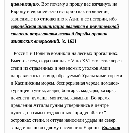
цивилизацию.
Вот почему я прошу вас взглянуть на
Европу и европейскую историю как на явления,
зависимые по отношению к Азии и ее истории, ибо
европейская цивилизация является в значительной
степени результатом вековой борьбы против
азиатских вторжений.
[c. 163]
Россия и Польша возникли на лесных прогалинах.
Вместе с тем, сюда начиная с V по XVI столетие через
степи из отдаленных и неведомых уголков Азии
направлялась в створ, образуемый Уральскими горами
и Каспийским морем, беспрерывная череда номадов-
туранцев: гунны, авары, болгары, мадьяры, хазары,
печенеги, куманы, монголы, калмыки. Во время
правления Аттилы гунны утвердились в центре
пушты, на самых отдаленных “придунайских”
островках степи, и оттуда наносили удары на север,
запад и юг по оседлому населению Европы.
Большая