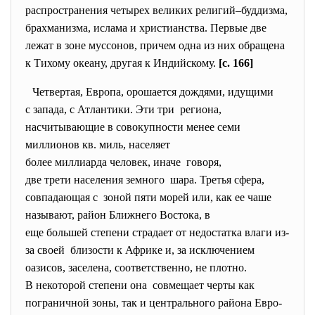
распространения четырех великих религий–буддизма,
брахманизма, ислама и христианства. Первые две
лежат в зоне муссонов, причем одна из них обращена
к Тихому океану, другая к Индийскому.
[c. 166]
Четвертая, Европа, орошается дождями, идущими
с запада, с Атлантики. Эти три региона,
насчитывающие в совокупности менее семи
миллионов кв. миль, населяет
более миллиарда человек, иначе говоря,
две трети населения земного шара. Третья сфера,
совпадающая с зоной пяти морей или, как ее чаше
называют, район Ближнего Востока, в
еще большей степени страдает от недостатка влаги из-
за своей близости к Африке и, за исключением
оазисов, заселена, соответственно, не плотно.
В некоторой степени она совмещает черты как
пограничной зоны, так и центрального района Евро-