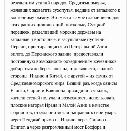
результатом усилий народов Средиземноморья,
желавших захватить сухопутья, ведшие от западного к
восточному океану. Это место–самое слабое звено для
этих ранних цивилизаций, поскольку Суэцкий
перешеек, разделивший морские державы на
западные и восточные, и засушливые пустыни
Персии, простирающиеся из Центральной Азии
вплоть до Персидского залива, предоставляли
постоянную возможность объединениям кочевников
добираться до берега океана, отделявшего, с одной
стороны, Индию и Китай, а с другой – их самих от
Средиземноморского мира. Всякий раз, когда оазисы
Египта, Сирии и Вавилона приходили в упадок,
жители степей получали возможность использовать
плоские нагорья Ирана и Малой Азии в качестве
форпостов, откуда они могли направлять свои удары
через Пенджаб прямо на Индию, через Сирию на
Египет, а через разгромленный мост Босфора и