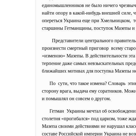
единомышленников не было ничего чрезвыча
найти опору в какой-нибудь внешней силе, ч
опереться Украина еще при Хмельницком, т
старшины Гетманщины, поступок Мазепы и е
Представители центрального
правитель
произнести смертный приговор всему стар
«изменою» Мазепы. В действительности эта
терпение даже самых невзыскательных пред
ближайших мотивах для поступка Мазепы не
По сути, что такое измена? Словарь эт
сторону врага, выдача ему соратников. Можн
и помышлял он совсем о другом.
Гетман Украины мечтал об освобождении 
столетия «прогибался» под царизм, тоже жда
Мазепа своими действиями не нарушал класс
составе Российской империи Украина не воз