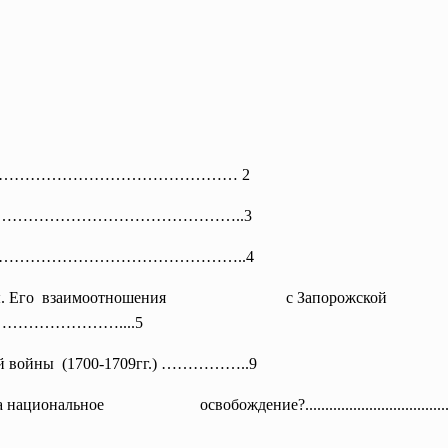
……………………
…………………… 2
………………
…………………………..3
к власти………………………………………….
.4
азепы. Его взаимоотношения
с Запорожской
…………………….
...5
ой
войны (1700-1709гг.) ……………..9
 за национальное
освобождение?.................
..................