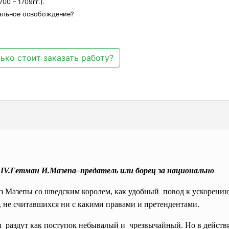
00 – 1709гг.).
нальное освобождение?
ько стоит заказать работу?
IV.Гетман И.Мазепа–предатель или борец за национальн
юз Мазепы со шведским королем, как удобный повод к ускорени
 не считавшихся ни с какими правами и претендентами.
 раздут как поступок небывалый и чрезвычайный. Но в действи