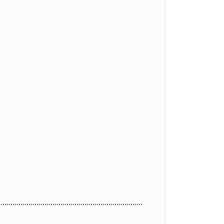
............
..............................
..............................