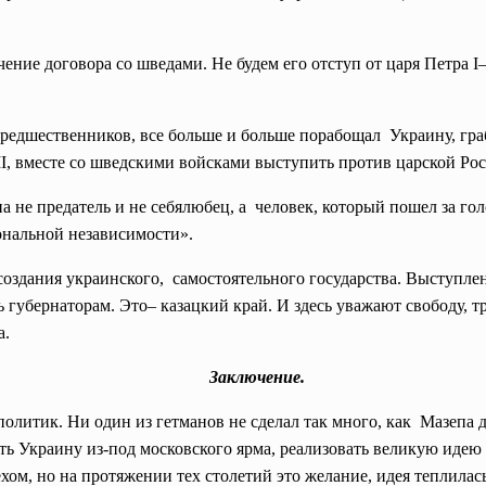
ение договора со шведами. Не будем его отступ от царя Петра 
едшественников, все больше и больше порабощал Украину, граб
I, вместе со шведскими войсками выступить против царской Рос
а не предатель и не себялюбец, а человек, который пошел за голо
нальной независимости».
 создания украинского, самостоятельного государства. Выступл
ть
губернаторам. Это– казацкий край. И здесь уважают свободу, т
а.
Заключение.
литик. Ни один из гетманов не сделал так много, как Мазепа д
ть Украину из-под московского ярма, реализовать великую идею
ехом, но на протяжении тех столетий это желание, идея теплила