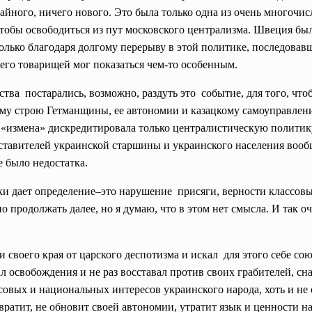
йного, ничего нового. Это была только одна из очень многочи
тобы освободиться из пут московского централизма. Швеция был
олько благодаря долгому перерыву в этой политике, последовав
го товарищей мог показаться чем-то особенным.
ства постарались, возможно, раздуть это событие, для того, чт
ому строю
Гетманщины, ее автономии и казацкому
самоуправлен
 «измена» дискредитировала только централистическую политик
ставителей украинской старшины и украинского населения вообщ
 было недостатка.
ики дает определение–это нарушение присяги, верности классов
о продолжать далее, но я думаю, что в этом нет смысла. И так о
своего края от царского деспотизма и искал для этого себе со
л освобождения и не раз восставал против своих грабителей, сн
овых и национальных интересов украинского народа, хоть и не с
вратит, не обновит своей автономии, утратит язык и ценности н