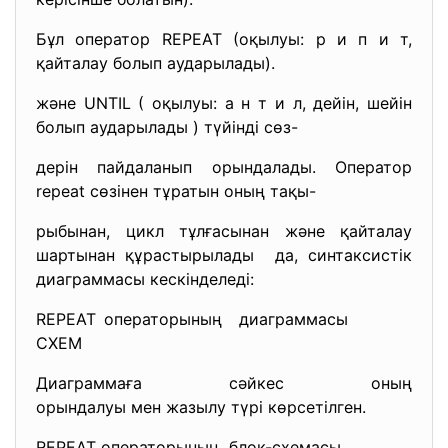
Бұл оператор REPEAT (оқылуы: р и п и т,
қайталау болып аударылады).
және UNTIL ( оқылуы: а н т и л, дейін, шейін
болып аударылады ) түйінді сөз-
дерін пайдаланып орындалады. Оператор
repeat сөзінен тұратын оның тақы-
рыбынан, цикл тұлғасынан және қайталау
шартынан құрастырылады да, синтаксистік
диаграммасы кескінделеді:
REPEAT операторының диаграммасы
СХЕМ
Диаграммаға сәйкес оның
орындалуы мен жазылу түрі көрсетілген.
REPEAT операторының блок-схемасы