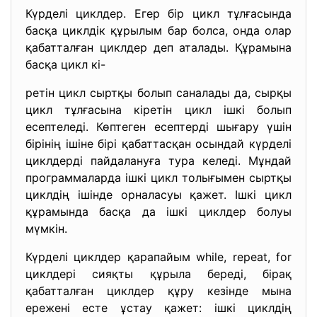
Күрделі циклдер. Егер бір цикл тұлғасында
басқа циклдік құрылым бар болса, онда олар
қабатталған циклдер деп аталады. Құрамына
басқа цикл кі-
ретін цикл сыртқы болып саналады да, сырқы
цикл тұлғасына кіретін цикл ішкі болып
есептеледі. Көптеген есептерді шығару үшін
бірінің ішіне бірі қабаттасқан осындай күрделі
циклдерді пайдалануға тура келеді. Мұндай
программаларда ішкі цикл толығымен сыртқы
циклдің ішінде орналасуы қажет. Ішкі цикл
құрамында басқа да ішкі циклдер болуы
мүмкін.
Күрделі циклдер қарапайым while, repeat, for
циклдері сияқты құрыла береді, бірақ
қабатталған циклдер құру кезінде мына
ережені есте ұстау қажет: ішкі циклдің