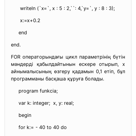
writeln (`x=`, x : 5 : 2,``: 4,`y=`, y : 8 : 3);
x:=x+0.2
end
end.
FOR операторындағы цикл параметрінің бүтін
мәндерді қабылдайтынын ескере отырып, х
айнымалысының өзгеру қадамын 0,1 етіп, бұл
программаны басқаша құруға болады.
program funkcia;
var k: integer; x, y: real;
begin
for k:= - 40 to 40 do