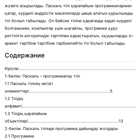
жүзеге асырылады. Паскаль тілі қарапайым программалармен
қатар, күрделі өндірістік мәселелерді шеше алатын құрылымды
тіл болып табылады. Ол Бейсик тіліне қарағанда аздап күрделі
болғанымен, компьютер үшін ыңғайлы, программа құру
реттілігін алгоритмдік тәртіппен қарастыратын, оқушыларды іс-
әрекет тәртбіне тәртібіне тәрбиелейтін тіл болып табылады.
Содержание
Кіріспе:................................................................................................
1-бөлім: Паскаль – программалау тілі
1.1 Паскаль тілінің негізгі
элементтері.................................................................5
1.2 Тілдің
алфавиті.............................................................................................
1.3 Тілдің қарапайым
объектілері.........................................................................13
2-бөлім: Паскаль тілінде программа дайындау жолдары
2.1 Программа