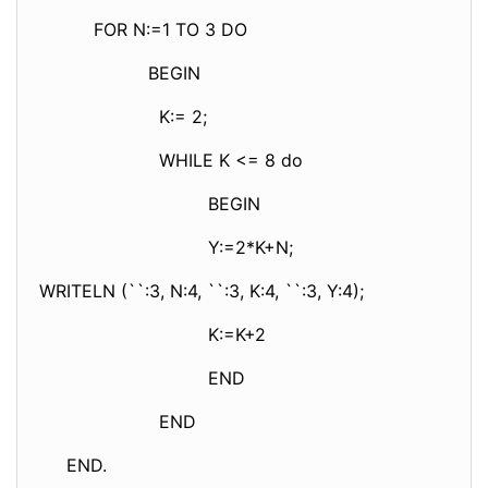
FOR N:=1 TO 3 DO
BEGIN
K:= 2;
WHILE K <= 8 do
BEGIN
Y:=2*K+N;
WRITELN (``:3, N:4, ``:3, K:4, ``:3, Y:4);
K:=K+2
END
END
END.