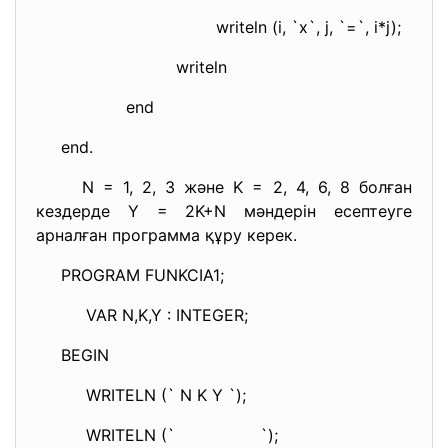
writeln (i, `x`, j, `=`, i*j);
writeln
end
end.
N = 1, 2, 3 және K = 2, 4, 6, 8 болған
кездерде Y = 2K+N мәндерін есептеуге
арналған программа құру керек.
PROGRAM FUNKCIA1;
VAR N,K,Y : INTEGER;
BEGIN
WRITELN (` N K Y `);
WRITELN (` `);