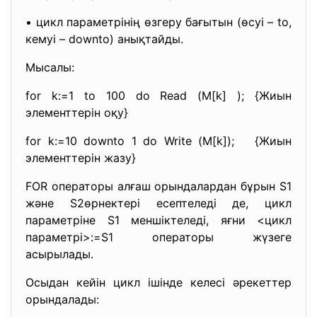
• цикл параметрінің өзгеру бағытын (өсуі – to,
кемуі – downto) анықтайды.
Мысалы:
for k:=1 to 100 do Read (M[k] ); {Жиын
элементтерін оқу}
for k:=10 downto 1 do Write (M[k]); {Жиын
элементтерін жазу}
FOR операторы алғаш орындалардан бұрын S1
және S2өрнектері есептеледі де, цикл
параметріне S1 меншіктеледі, яғни <цикл
параметрі>:=S1 операторы жүзеге
асырылады.
Осыдан кейін цикл ішінде келесі әрекеттер
орындалады: