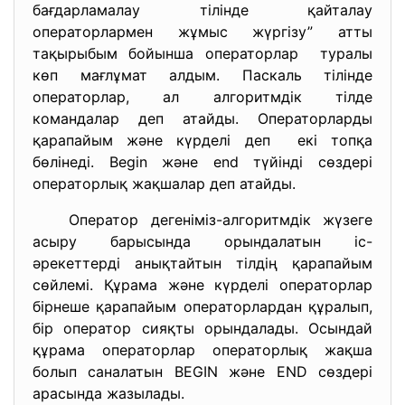
бағдарламалау тілінде қайталау
операторлармен жұмыс жүргізу” атты
тақырыбым бойынша операторлар туралы
көп мағлұмат алдым. Паскаль тілінде
операторлар, ал алгоритмдік тілде
командалар деп атайды. Операторларды
қарапайым және күрделі деп екі топқа
бөлінеді. Веgin және end түйінді сөздері
операторлық жақшалар деп атайды.
Оператор дегеніміз-алгоритмдік жүзеге
асыру барысында орындалатын іс-
әрекеттерді анықтайтын тілдің қарапайым
сөйлемі. Құрама және күрделі операторлар
бірнеше қарапайым операторлардан құралып,
бір оператор сияқты орындалады. Осындай
құрама операторлар операторлық жақша
болып саналатын BEGIN және END сөздері
арасында жазылады.