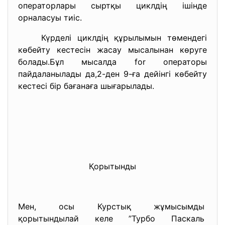
операторлары сыртқы циклдің ішінде
орналасуы тиіс.
Күрделі циклдің құрылымын төмендегі
көбейту кестесін жасау мысалынан көруге
болады.Бұл мысалда for операторы
пайдаланылады да,2-ден 9-ға дейінгі көбейту
кестесі бір бағанаға шығарылады.
Қорытынды
Мен, осы Курстық жұмысымды
қорытындылай келе ”Турбо Паскаль