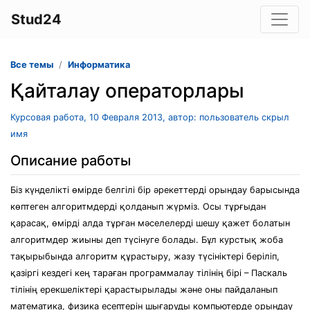
Stud24
Все темы
Информатика
Қайталау операторлары
Курсовая работа, 10 Февраля 2013, автор: пользователь скрыл
имя
Описание работы
Біз күнделікті өмірде белгілі бір әрекеттерді орындау барысында
көптеген алгоритмдерді қолданып жүрміз. Осы тұрғыдан
қарасақ, өмірді алда тұрған мәселелерді шешу қажет болатын
алгоритмдер жиыны деп түсінуге болады. Бұл курстық жоба
тақырыбында алгоритм құрастыру, жазу түсініктері беріліп,
қазіргі кездегі кең тараған программалау тілінің бірі – Паскаль
тілінің ерекшеліктері қарастырылады және оны пайдаланып
математика, физика есептерін шығаруды компьютерде орындау