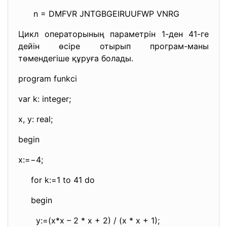
n = DMFVR JNTGBGEIRUUFWP VNRG
Цикл операторының параметрін 1-ден 41-ге
дейін өсіре отырып програм-маны
төмендегіше құруға болады.
program funkci
var k: integer;
x, y: real;
begin
x:=−4;
for k:=1 to 41 do
begin
y:=(x*x – 2 * x + 2) / (x * x + 1);