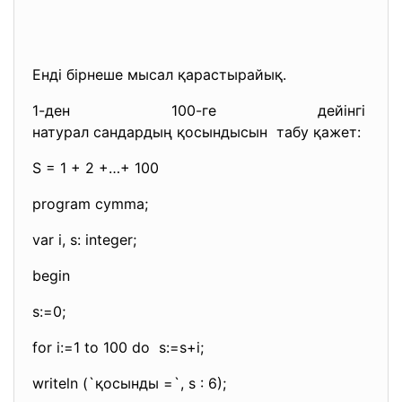
Енді бірнеше мысал қарастырайық.
1-ден 100-ге дейінгі
натурал сандардың қосындысын табу қажет:
S = 1 + 2 +…+ 100
program cymma;
var i, s: integer;
begin
s:=0;
for i:=1 to 100 do s:=s+i;
writeln (`қосынды =`, s : 6);