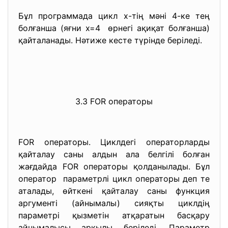
Бұл программада цикл x-тің мәні 4-ке тең
болғанша (яғни x=4 өрнегі ақиқат болғанша)
қайталанады. Нәтиже кесте түрінде беріледі.
3.3 FOR операторы
FOR операторы. Циклдегі операторларды
қайталау саны алдын ала белгілі болған
жағдайда FOR операторы қолданылады. Бұл
оператор параметрлі цикл операторы деп те
аталады, өйткені қайталау саны функция
аргументі (айнымалы) сияқты циклдің
параметрі қызметін атқаратын басқару
айнымалысы арқылы беріледі. Параметр