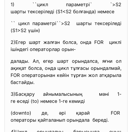
1) ``цикл параметрі` `>S2
шарты тексеріледі (S1<S2 болғанда) немесе
`` цикл параметрі``>S2 шарты тексеріледі
(S1>S2 үшін)
2)Егер шарт жалған болса, онда FOR циклі
ішіндегі операторлар орын-
далады. Ал, егер шарт орындалса, яғни ол
ақиқат болса, онда цикл тұлғасы орындалмай,
FOR операторынан кейін тұрған жол атқарыла
бастайды.
3)Басқару айнымалысының мәні 1-
ге өседі (to) немесе 1-ге кемиді
(downto) де, әрі қарай FOR
операторы қайталанып орындала береді.
4)Цикл орындалуы барысында оның