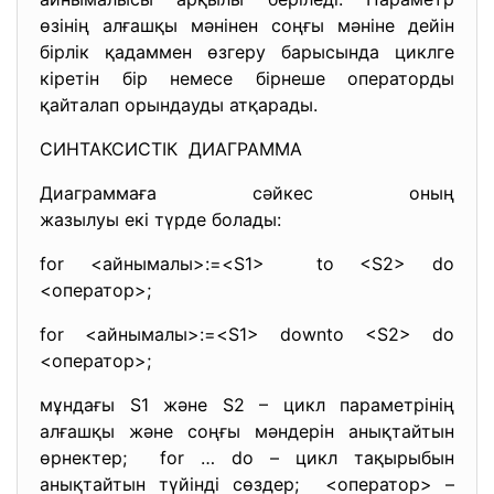
өзінің алғашқы мәнінен соңғы мәніне дейін
бірлік қадаммен өзгеру барысында циклге
кіретін бір немесе бірнеше операторды
қайталап орындауды атқарады.
СИНТАКСИСТІК ДИАГРАММА
Диаграммаға сәйкес оның
жазылуы екі түрде болады:
for <айнымалы>:=<S1> to <S2> do
<оператор>;
for <айнымалы>:=<S1> downto <S2> do
<оператор>;
мұндағы S1 және S2 – цикл параметрінің
алғашқы және соңғы мәндерін анықтайтын
өрнектер; for … do – цикл тақырыбын
анықтайтын түйінді сөздер; <оператор> –