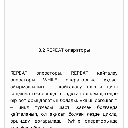
3.2 REPEAT операторы
REPEAT операторы. REPEAT қайталау
операторы WHILE операторына ұқсас,
айырмашылығы – қайталану шарты цикл
соңында тексеріледі, сондқтан ол кем дегенде
бір рет орындалатын болады. Екінші өзгешелігі
– цикл тұлғасы шарт жалған болғанда
қайталанып, ол ақиқат болған кезде циклді
орындау доғарылады (while операторында
керісінше болатын).