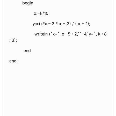
begin
x:=k/10;
y:=(x*x – 2 * x + 2) / ( x + 1);
writeln (`x=`, x : 5 : 2,``: 4,`y=`, k : 8
: 3);
end
end.