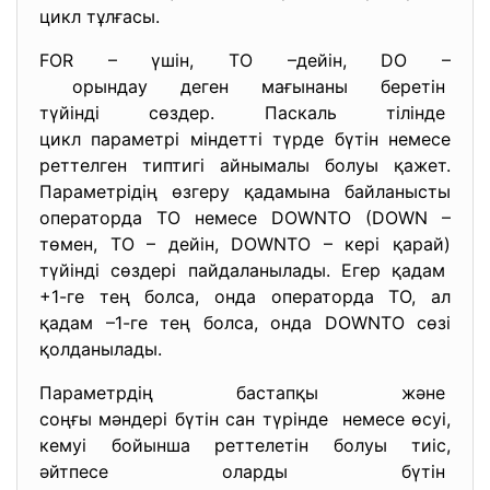
цикл тұлғасы.
FOR – үшін, TO –дейін, DO –
орындау деген мағынаны
беретін
түйінді сөздер. Паскаль тілінде
цикл параметрі міндетті түрде бүтін немесе
реттелген типтигі айнымалы болуы қажет.
Параметрідің өзгеру қадамына байланысты
операторда TO немесе DOWNTO (DOWN –
төмен, TO – дейін, DOWNTO – кері қарай)
түйінді сөздері пайдаланылады. Егер қадам
+1-ге тең болса, онда операторда TO, ал
қадам –1-ге тең болса, онда DOWNTO сөзі
қолданылады.
Параметрдің бастапқы және
соңғы мәндері бүтін сан
түрінде немесе өсуі,
кемуі бойынша реттелетін болуы тиіс,
әйтпесе оларды бүтін