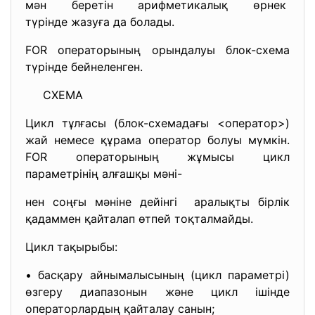
мән беретін арифметикалық
өрнек
түрінде жазуға да болады.
FOR операторының орындалуы блок-схема
түрінде бейнеленген.
СХЕМА
Цикл тұлғасы (блок-схемадағы <оператор>)
жай немесе құрама оператор болуы мүмкін.
FOR операторының жұмысы цикл
параметрінің алғашқы мәні-
нен соңғы мәніне дейінгі аралықты бірлік
қадаммен қайталап өтпей тоқталмайды.
Цикл тақырыбы:
• басқару айнымалысының (цикл параметрі)
өзгеру диапазонын және цикл ішінде
операторлардың қайталау санын;