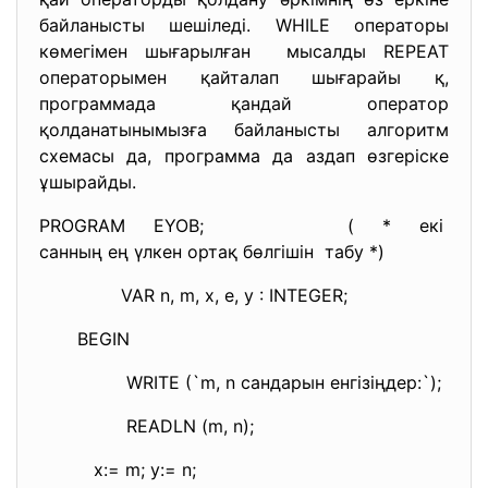
байланысты шешіледі. WHILE операторы
көмегімен шығарылған мысалды REPEAT
операторымен қайталап шығарайы қ,
программада қандай оператор
қолданатынымызға байланысты алгоритм
схемасы да, программа да аздап өзгеріске
ұшырайды.
PROGRAM EYOB; ( * екі
санның ең үлкен ортақ
бөлгішін табу *)
VAR n, m, x, e, y : INTEGER;
BEGIN
WRITE (`m, n сандарын енгізіңдер:`);
READLN (m, n);
x:= m; y:= n;