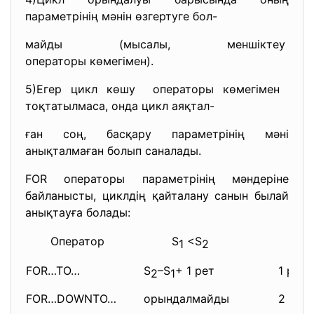
параметрінің мәнін өзгертуге бол-
майды (мысалы, меншіктеу
операторы көмегімен).
5)Егер цикл көшу операторы көмегімен
тоқтатылмаса, онда цикл аяқтал-
ған соң, басқару параметрінің мәні
анықталмаған болып саналады.
FOR операторы параметрінің мәндеріне
байланысты, циклдің қайталану санын былай
анықтауға болады:
Оператор
S
<S
S
=
1
2
1
FOR…TO…
S
–S
+ 1 рет
1 рет
2
1
FOR…DOWNTO…
орындалмайды
2 рет