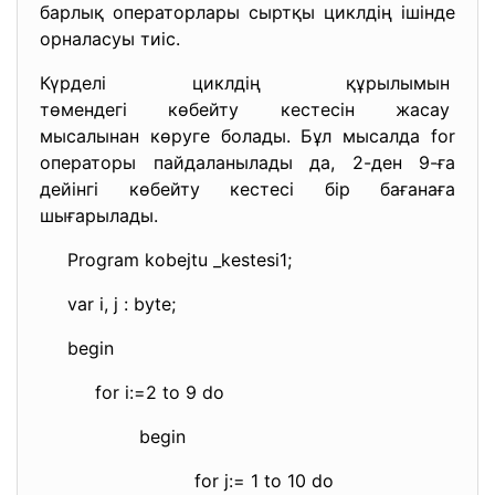
барлық операторлары сыртқы циклдің ішінде
орналасуы тиіс.
Күрделі циклдің құрылымын
төмендегі көбейту кестесін жасау
мысалынан көруге болады. Бұл мысалда for
операторы пайдаланылады да, 2-ден 9-ға
дейінгі көбейту кестесі бір бағанаға
шығарылады.
Program kobejtu _kestesi1;
var i, j : byte;
begin
for i:=2 to 9 do
begin
for j:= 1 to 10 do