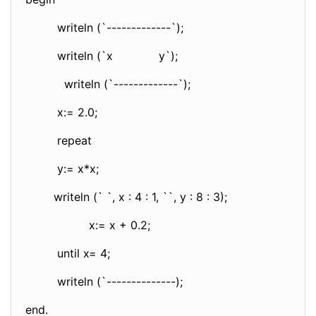
writeln (`-------------`);
writeln (`x y`);
writeln (`-------------`);
x:= 2.0;
repeat
y:= x*x;
writeln (` `, x : 4 : 1, ``, y : 8 : 3);
x:= x + 0.2;
until x= 4;
writeln (`--------------);
end.