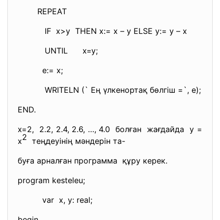
REPEAT
IF x>y THEN x:= x – y ELSE y:= y – x
UNTIL x=y;
e:= x;
WRITELN (` Ең үлкенортақ бөлгіш =`, e);
END.
x=2, 2.2, 2.4, 2.6, …, 4.0 болған жағдайда y =
2
x
теңдеуінің мәндерін та-
буға арналған программа құру керек.
program kesteleu;
var x, y: real;
begin