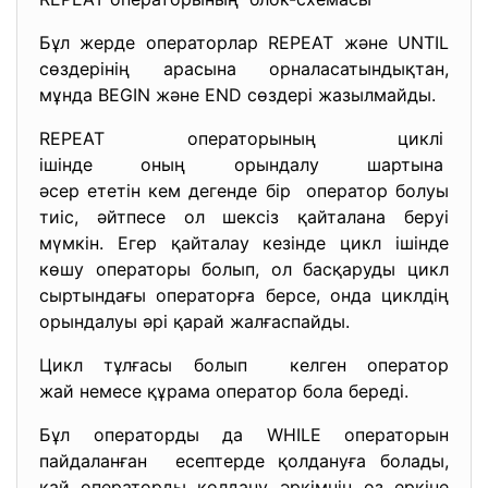
Бұл жерде операторлар REPEAT және UNTIL
сөздерінің арасына орналасатындықтан,
мұнда BEGIN және END сөздері жазылмайды.
REPEAT операторының циклі
ішінде оның орындалу шартына
әсер ететін кем дегенде бір оператор болуы
тиіс, әйтпесе ол шексіз қайталана беруі
мүмкін. Егер қайталау кезінде цикл ішінде
көшу операторы болып, ол басқаруды цикл
сыртындағы операторға берсе, онда циклдің
орындалуы әрі қарай жалғаспайды.
Цикл тұлғасы болып келген оператор
жай немесе құрама оператор бола береді.
Бұл операторды да WHILE операторын
пайдаланған есептерде қолдануға болады,
қай операторды қолдану әркімнің өз еркіне