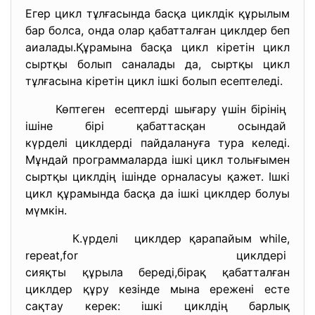
Егер цикл тұлғасында басқа циклдік құрылым
бар болса, онда олар қабатталған циклдер беп
аиалады.Құрамына басқа цикл кіретін цикл
сыртқы болып саналады да, сыртқы цикл
тұлғасына кіретін цикл ішкі болып есептеледі.
Көптеген есептерді шығару үшін бірінің
ішіне бірі қабаттасқан
осындай
күрделі циклдерді пайдалануға тура келеді.
Мұндай программаларда ішкі цикл толығымен
сыртқы циклдің ішінде орналасуы қажет. Ішкі
цикл құрамында басқа да ішкі циклдер болуы
мүмкін.
К.үрделі циклдер қарапайым while,
repeat,for циклдері
сияқты құрыла береді,бірақ
қабатталған
циклдер құру кезінде мына ережені есте
сақтау керек: ішкі циклдің барлық