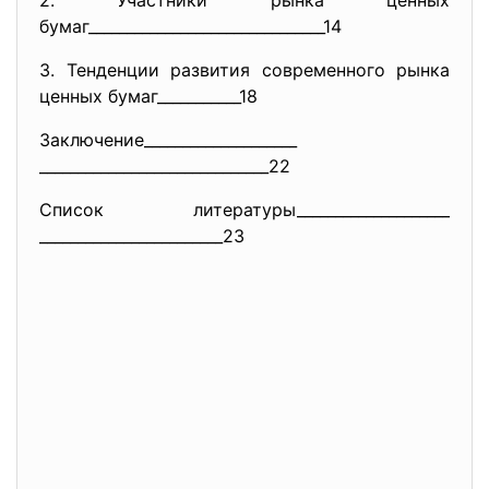
2. Участники рынка ценных
бумаг_________________________
______14
3. Тенденции развития современного рынка
ценных бумаг___________18
Заключение____________________
______________________________
22
Список литературы____________________
________________________23