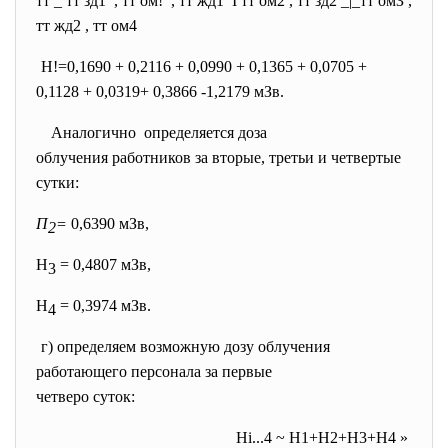
тт _ тт зд1 , тт ом! , тт жд1 I тт ом2 , тт зд2 _|_тт омЗ ,
тт жд2 , тт ом4
Н!=0,1690 + 0,2116 + 0,0990 + 0,1365 + 0,0705 +
0,1128 + 0,0319+ 0,3866 -1,2179 мЗв.
Аналогично определяется доза
облучения работников за вторые, третьи и четвертые
сутки:
П
=
0,6390 мЗв,
2
Н
= 0,4807 мЗв,
3
Н
= 0,3974 мЗв.
4
г) определяем возможную дозу облучения
работающего персонала за первые
четверо суток:
Hi...4 ~ H1+H2+H3+H4 »