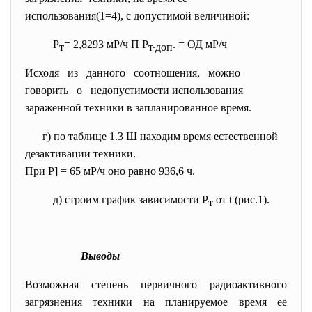
использования(1=4), с допустимой величиной:
Р
= 2,8293 мР/ч П Р
.
. = ОД мР/ч
т
т
доп
Исходя из данного соотношения, можно
говорить о недопустимости использования
зараженной техники в запланированное время.
г) по таблице 1.3 Ш находим время естественной
дезактивации техники.
При Р] = 65 мР/ч оно равно 936,6 ч.
д) строим график зависимости Р
от t (рис.1).
т
Выводы
Возможная степень первичного радиоактивного
загрязнения техники на планируемое время ее