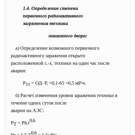
1.4. Определение степени
первичного радиоактивного
загрязнения техники
машинного двора:
а) Определение возможного первичного
радиоактивного заражения открыто
расположенной с.-х. техники на один час после
аварии:
Р
= ОД- Р, =0,1-65 =6,5 мР/ч.
1т
б) Расчет изменения уровня заражения техники в
течение одних суток после
аварии на АЭС:
0
6
P
= Plt.r
'
T
0
6