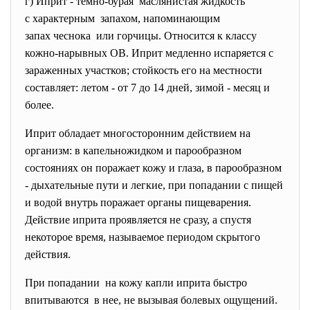
г) Иприт - темно-бурая маслянистая жидкость
с характерным запахом, напоминающим
запах чеснока или горчицы. Относится к классу
кожно-нарывных ОВ. Иприт медленно испаряется с
зараженных участков; стойкость его на местности
составляет: летом - от 7 до 14 дней, зимой - месяц и
более.
Иприт обладает многосторонним действием на
организм: в капельножидком и парообразном
состояниях он поражает кожу и глаза, в парообразном
- дыхательные пути и легкие, при попадании с пищей
и водой внутрь поражает органы пищеварения.
Действие иприта проявляется не сразу, а спустя
некоторое время, называемое периодом скрытого
действия.
При попадании на кожу капли иприта быстро
впитываются в нее, не вызывая болевых ощущений.