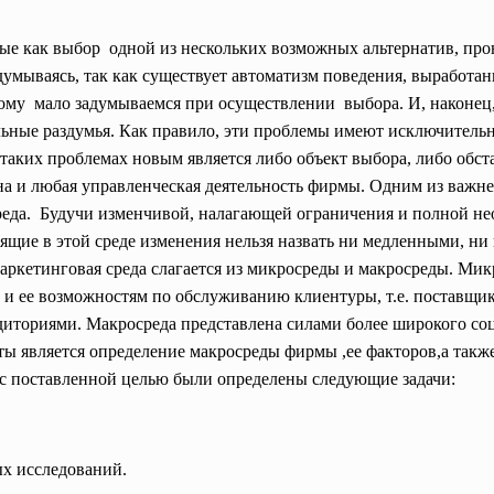
е как выбор одной из нескольких возможных альтернатив, про
мываясь, так как существует автоматизм поведения, выработан
тому мало задумываемся при осуществлении выбора. И, наконец
льные раздумья. Как правило, эти проблемы имеют исключител
В таких проблемах новым
является либо объект выбора, либо обс
а и любая управленческая деятельность фирмы. Одним из важн
реда. Будучи изменчивой, налагающей ограничения и полной не
ящие в этой среде изменения нельзя назвать ни медленными, н
ркетинговая среда слагается из микросреды и макросреды. Ми
 и ее возможностям по обслуживанию клиентуры, т.е. поставщ
диториями. Макросреда представлена силами более широкого со
ты является определение макросреды фирмы ,ее факторов,а такж
поставленной целью были определены следующие задачи:
ых исследований.