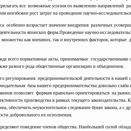
 прилагать все возможные усилия по выявлению направлений р
тим неизбежен рост затрат на проведение научно-исследовател
сса особенно возрастает значение внедрения различных усовер
 деятельности японских фирм.Проведение научно-исследовател
м множества как внешних, так и внутренних факторов, которые
жде всего нормативные акты, принимаемые государственными о
также разного рода общественные организации и объединения.
ого регулирования предпринимательской
деятельности в нашей 
конодательная база нашего предпринимательства довольно слаба 
аконов позволяет фирмам правильно ориентироваться на рынке,
тивности производства в рамках текущего законодательства. Ко
оны, обеспечить неукоснительное следование букве закона, а с 
сти добровольного их исполнения.
пределяют поведение членов общества. Наибольшей силой облад