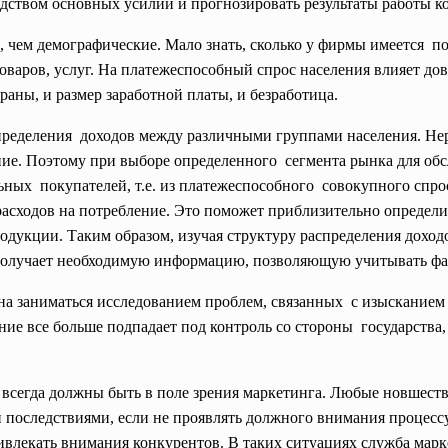
дством основных усилий и прогнозировать результаты работы к
 чем демографические. Мало знать, сколько у фирмы имеется 
товаров, услуг. На платежеспособный спрос населения влияет до
раны, и размер заработной платы, и безработица.
пределения доходов между различными группами населения. Не
ие. Поэтому при выборе определенного сегмента рынка для об
ых покупателей, т.е. из платежеспособного совокупного спрос
асходов на потребление. Это поможет приблизительно определит
одукции. Таким образом, изучая структуру распределения дохо
 получает необходимую информацию, позволяющую учитывать фа
на заниматься исследованием проблем, связанных с изысканием
ние все больше подпадает под контроль со стороны государства
 всегда должны быть в поле зрения маркетинга. Любые новшест
 последствиями, если не проявлять должного внимания процесс
ривлекать внимания конкурентов. В таких ситуациях служба марк