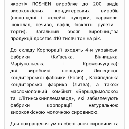
якості» ROSHEN виробляє до 200 видів
високоякісних кондитерських виробів
(шоколадні і желейні цукерки, карамель,
шоколад, печиво, вафлі, бісквітні рулети і
торти). Загальний обсяг виробництва
продукції досягає 410 тисяч тон на рік.
До складу Корпорації входять 4-и українські
фабрики (Київська, Вінницька,
Маріупольська і Кременчуцька);
дві виробничі площадки Липецької
кондитерської фабрики (Росія) , Клайпедська
кондитерська фабрика (Литва), а також
масломолочний комбінат «Бершадьмолоко»
та «Літинськийплемзавод», які забезпечують
фабрики корпорації натуральною
високоякісною молочною сировиною.
Для покращення умов зберігання сировини та