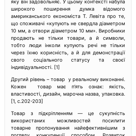
яку він задовольняє. У цьому контексті набула
широкого поширення думка відомого
американського економіста Т. Левіта про те,
що споживачі «купують не свердла діаметром
10 мм, а отвори діаметром 10 мм». Виробники
продають не тільки товари, а й символи,
тобто люди інколи купують речі не тільки
через їхню корисність, а й для демонстрації
свого соціального статусу та своєї
індивідуальності. [1]
Другий рівень – товар у реальному виконанні.
Кожен товар має п’ять ознак: якість,
властивості, дизайн, марочна назва, упаковка.
[1, с.202-203]
Товар з підкріпленням — це сукупність
використаних можливостей посилити
товарне пропонування найефективнішим з
погляду конкуренції способом. Розвиток