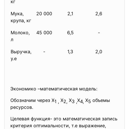
кг
Мука,
20 000
2,1
2,6
2,
крупа, кг
Молоко,
45 000
6,5
-
-
л
Выручка,
-
1,3
2,0
1,
у.е
Экономико –математическая модель:
Обозначим через X
X
X
X
X
объемы
1 ,
2,
3 ,
4,
5
ресурсов.
Целевая функция- это математическая запись
критерия оптимальности, т.е выражение,