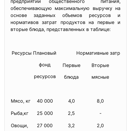
предприятии общественного питания,
обеспечивающую максимальную выручку на
основе заданных объемов ресурсов и
нормативов затрат продуктов на первые и
вторые блюда, представленных в таблице:
Ресурсы
Плановый
Нормативные затраты 
фонд
Первые
Вторые
Вто
ресурсов
блюда
мясные
рыб
Мясо, кг
40 000
4,0
8,0
-
Рыба,кг
25 000
2,5
-
1
Овощи,
27 000
3,2
2,0
3,