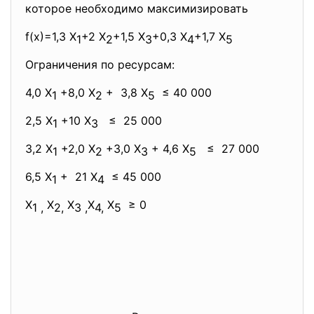
которое необходимо максимизировать
f(х)=1,3 X
+2 X
+1,5 X
+0,3 X
+1,7 X
1
2
3
4
5
Ограничения по ресурсам:
4,0 Х
+8,0 Х
+ 3,8 Х
≤ 40 000
1
2
5
2,5 Х
+10 Х
≤ 25 000
1
3
3,2 Х
+2,0 Х
+3,0 Х
+ 4,6 Х
≤ 27 000
1
2
3
5
6,5 Х
+ 21 Х
≤ 45 000
1
4
X
X
X
X
X
≥ 0
1 ,
2,
3 ,
4,
5