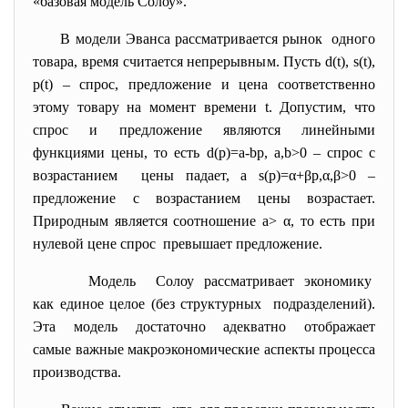
«базовая модель Солоу».
В модели Эванса рассматривается рынок одного
товара, время считается непрерывным. Пусть d(t), s(t),
p(t) – спрос, предложение и цена соответственно
этому товару на момент времени t. Допустим, что
спрос и предложение являются линейными
функциями цены, то есть d(p)=a-bp, a,b>0 – спрос с
возрастанием цены падает, а s(p)=α+βp,α,β>0 –
предложение с возрастанием цены возрастает.
Природным является соотношение а> α, то есть при
нулевой цене спрос превышает предложение.
Модель Солоу рассматривает экономику
как единое целое (без структурных подразделений).
Эта модель достаточно адекватно отображает
самые важные макроэкономические аспекты процесса
производства.