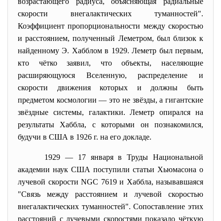
возрастающего радиуса, объясняющая радиальные
скорости внегалактических туманностей".
Коэффициент пропорциональности между скоростью
и расстоянием, полученный Леметром, был близок к
найденному Э. Хабблом в 1929. Леметр был первым,
кто чётко заявил, что объекты, населяющие
расширяющуюся Вселенную, распределение и
скорости движения которых и должны быть
предметом космологии — это не звёзды, а гигантские
звёздные системы, галактики. Леметр опирался на
результаты Хаббла, с которыми он познакомился,
будучи в США в 1926 г. на его докладе.
1929 — 17 января в Труды Национальной
академии наук США поступили статьи Хьюмасона о
лучевой скорости NGC 7619 и Хаббла, называвшаяся
"Связь между расстоянием и лучевой скоростью
внегалактических туманностей". Сопоставление этих
расстояний с лучевыми скоростями показало чёткую