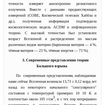
точности измеряет анизотропию реликтового
излучения. Вместе с данными предшествующих
измерений (COBE, Космический телескоп Хаббла и
др.), полученная информация подтвердила
космологическую модель ΛCDM и инфляционную
теорию. С высокой точностью был установлен
возраст Вселенной и распределение по массам
различных видов материи (барионная материя — 4 %,
тёмная материя — 23 %, тёмная энергия — 73 %).
3. Современные представления теории
Большого взрыва
По современным представлениям, наблюдаемая
нами сейчас Вселенная возникла 13,73 ± 0,12 млрд лет
назад из некоторого начального "сингулярного"
состояния с температурой примерно 10 10 K и
3
плотностью около 105 г/см
, и с тех пор непрерывно
расширяется и охлаждается. Ранняя Вселенная