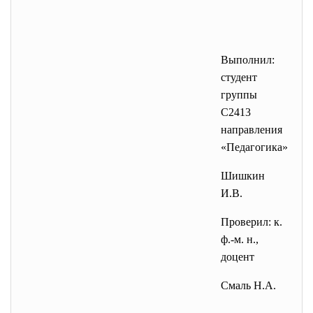
Выполнил:
студент
группы
С2413
направления
«Педагогика»
Шишкин
И.В.
Проверил: к.
ф.-м. н.,
доцент
Смаль Н.А.