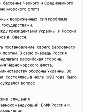
в бассейне Черного и Средиземного
нно-морского флота.
енных вооруженных сил проблема
я
государствами.
ежду президентами Украины и России
ров в Одессе.
ить постановление своего Верховного
м портам. В свою очередь Россия
редлагала российская сторона.
ния Черноморского флота,
министерству обороны Украины. Во
я состоялась в июле 1993 года, было
бсуждался вопрос
тские слушания
, главнокомандующий ВМФ России Ф.
 свои рекомендации: