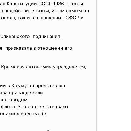
 Конституции СССР 1936 г., так и
ся недействительным, и тем самым он
тополя, так и в отношении РСФСР и
убликанского подчинения.
не признавала в отношении его
у Крымская автономия
упраздняется,
мии в Крыму он представлял
рава принадлежали
ния городом
 флота. Это соответствовало
носились военные (в