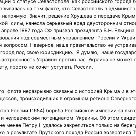
ации о статусе
Севастополя как российского города б
овывалась на том факте, что Севастополь в
администр
 напрямую. Значит, решение Хрущева о передаче Крыма
кой силы, нанесла серьезный вред двусторонним отн
 апреле 1997 года СФ призвал президента Б.Н. Ельцина
ования под совместным управлением России и Украин
м вопросом. Наверное, наше правительство не устраив
 город под свою юрисдикцию. Я думаю, наше государс
настроенность Украины против нас. Украина не может 
ету, просто не хочет уступать России.
 флота неразрывно связаны с историей Крыма и в это
цессов, происходивших в огромном регионе Северног
тав России (1654) борьба Российской империи за вы
и человеческим потенциалом Украины. Об этом свиде
 не менее Петру I удалось закрепиться только на берег
ко в результате Прутского похода Россия возвратила Т