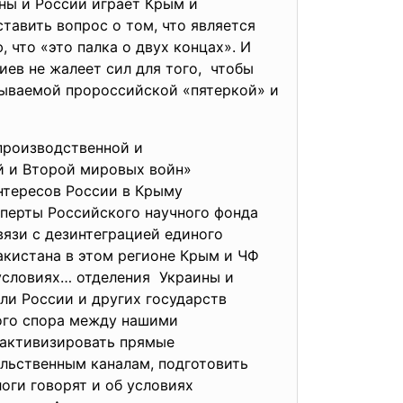
ины и России играет Крым и
тавить вопрос о том, что является
 что «это палка о двух концах». И
ев не жалеет сил для того, чтобы
зываемой пророссийской «пятеркой» и
производственной и
й и Второй мировых войн»
интересов России в Крыму
сперты Российского научного фонда
вязи с дезинтеграцией единого
акистана в этом регионе Крым и ЧФ
 условиях… отделения Украины и
и России и других государств
ного спора между нашими
 активизировать прямые
ельственным каналам, подготовить
оги говорят и об условиях