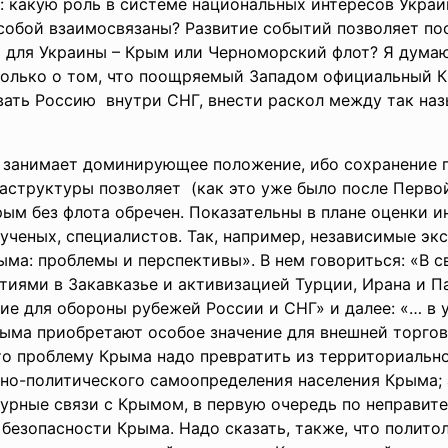
с: какую роль в системе национальных интересов Укра
обой взаимосвязаны? Развитие событий позволяет пос
 для Украины – Крым или Черноморский флот? Я думаю,
только о том, что поощряемый Западом официальный Ки
вать Россию внутри СНГ, внести раскол между так на
 занимает доминирующее положение, ибо сохранение 
раструктуры позволяет (как это уже было после Перво
рым без флота обречен. Показательны в плане оценки 
ченых, специалистов. Так, например, независимые эк
ма: проблемы и перспективы». В нем говориться: «В с
тиями в Закавказье и активизацией Турции, Ирана и П
ие для обороны рубежей России и СНГ» и далее: «… в
ма приобретают особое значение для внешней торговл
что проблему Крыма надо превратить из территориаль
нно-политического самоопределения населения Крыма;
урные связи с Крымом, в первую очередь по неправит
езопасности Крыма. Надо сказать, также, что политол