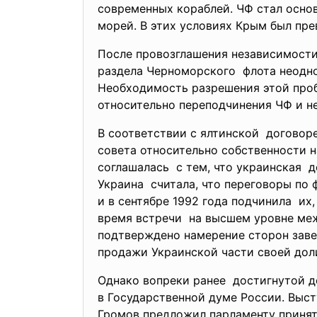
современных кораблей. ЧФ стал осно
морей. В этих условиях Крым был пр
После провозглашения независимости
раздела Черноморского флота неодн
Необходимость разрешения этой проб
относительно переподчинения ЧФ и не
В соответствии с ялтинской договоре
совета относительно собственности н
соглашалась с тем, что украинская д
Украина считала, что переговоры по
и в сентябре 1992 года подчинила и
время встречи на высшем уровне меж
подтверждено намерение сторон завер
продажи Украинской части своей доли
Однако вопреки ранее достигнутой д
в Государственной думе России. Выст
Громов предложил парламенту при