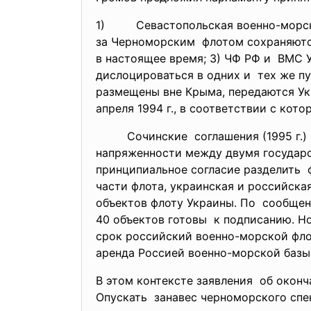
1) Севастопольская военно-
морс
за Черноморским флотом сохраняютс
в настоящее время; 3) ЧФ РФ и ВМС 
дислоцироваться в одних и тех же пу
размещены вне Крыма, передаются Ук
апреля 1994 г., в соответствии с ко
Сочинские соглашения (1995 г.) ме
напряженности между двумя
государ
принципиальное согласие
разделить 
части флота, украинская и
российска
объектов флоту Украины. По сообщен
40 объектов готовы к подписанию. Н
срок российский военно-морской фло
аренда Россией военно-морской базы 
В этом контексте заявления об окон
Опускать занавес черноморского
спе