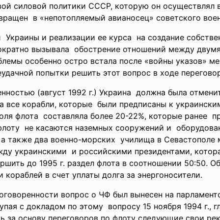
вой силовой политики СССР, которую он осуществлял 
евращен в «непотопляемый авианосец» советского вое
 Украины и реализации ее курса на создание собств
ократно вызывала обострение отношений между двум
лемы особенно остро встала после «войны указов» м
удачной попытки решить этот вопрос в ходе перегово
нностью (август 1992 г.) Украина должна была отмен
а все корабли, которые были предписаны к украински
оля флота составляла более 20-22%, которые ранее п
 флоту не касаются наземных сооружений и оборудова
х, а также два военно-морских училища в Севастополе
ду украинскими и российскими президентами, котора
шить до 1995 г. раздел флота в соотношении 50:50. О
 кораблей в счет уплаты долга за энергоносители.
оговоренности вопрос о ЧФ был вынесен на парламен
упая с докладом по этому вопросу 15 ноября 1994 г.
нять за основу переговоров по флоту следующие