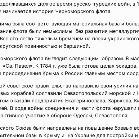
продолжавшихся долгое время русско-турецких войн, в 
 и начинается история Черноморского флота.
има была соответствующая материальная база и боль
дание флота были немыслимы без развития металлург
Все это легло тяжелым бременем на плечи украинского
крутской повинностью и барщиной.
номорского флота выглядит следующим образом. В мае 
Св. Павел». К 1784 г. уже была готова целая эскадра.
 присоединения Крыма к России главным местом соср
ой советское правительство направило свои усилия на
евых кораблей составили Севастопольский морской и
м оказали предприятия Екатеринослава, Харькова, Киев
лей. В ходе войны соединения и части флота нарушали
активное участие в обороне Одессы, Севастополя.
кого Союза были направлены на повышение боевых во
оительной базы в Крыму и на Украине для постройки 