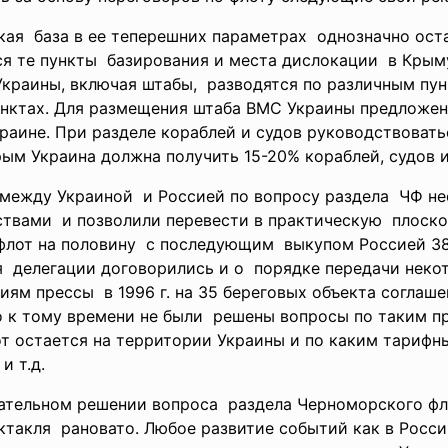
кая база в ее теперешних
параметрах однозначно оста
я те пункты базирования и места
дислокации в Крым
Украины, включая штабы, разводятся по различным
пун
нктах. Для размещения штаба ВМС Украины предложен 
раине. При разделе кораблей и судов руководствовать
торым Украина должна получить 15-20% кораблей, судов
жду Украиной и Россией по вопросу раздела ЧФ не
ствами и позволили перевести в
практическую плоско
флот на половину с последующим выкупом Россией 3
я делегации договорились и о порядке передачи нек
иям прессы в 1996 г. на 35 береговых объекта согла
о к тому времени не были решены вопросы по таким
п
т остается на территории Украины и по каким тарифн
и т.д.
чательном решении вопроса раздела Черноморского фл
ктакля рановато. Любое развитие событий как в России