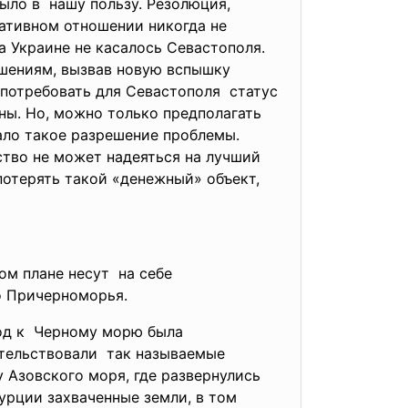
ыло в нашу пользу. Резолюция,
ативном отношении никогда не
 Украине не касалось Севастополя.
ошениям, вызвав новую вспышку
 потребовать для
Севастополя статус
ы. Но, можно только предполагать
ало такое разрешение проблемы.
тво не может надеяться на лучший
потерять такой «денежный» объект,
м плане несут на себе
о
Причерноморья.
ход к Черному морю была
тельствовали так называемые
у Азовского моря, где развернулись
урции захваченные земли, в том