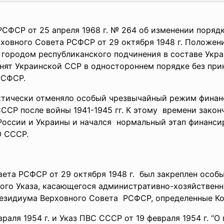
СФСР от 25 апреля 1968 г. № 264 об изменении порядк
ховного Совета РСФСР от 29 октября 1948 г. Положен
ен городом республиканского подчинения в составе Ук
ринят Украинской ССР в одностороннем порядке без пр
РСФСР.
ически отменяло особый чрезвычайный режим финанс
ССР после войны 1941-1945 гг. К этому времени зако
России и Украины и начался нормальный этап финанс
О СССР.
вета РСФСР от 29 октября 1948 г. был закреплен особ
ого Указа, касающегося
административно-хозяйственн
езидиума Верховного Совета РСФСР, определенные
К
раля 1954 г. и Указ ПВС СССР от 19 февраля 1954 г. “