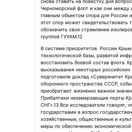
снова ставить на повестку дня вопро
Черноморский флот и как они между с
главным объектом спора для России и
этот спор может свидетельствовать 
обозначить свое стремление изолиро
группой ГУУАМ.12
В системе приоритетов России Крым
технологической базы, развитой инф
восстановить боевой состав флота. К
высказывания некоторых российских у
подготовили доклад «Суверенитет Кры
оборонного пространства СССР, собы
приобретают жизненно важное значен
Прибалтики незамерзающие порты Кры
СНГ».13 Все исследователи говорят, 
государствами в вопрос государстве
хозяйственные, общественные и культ
меры по обеспечению экономической б