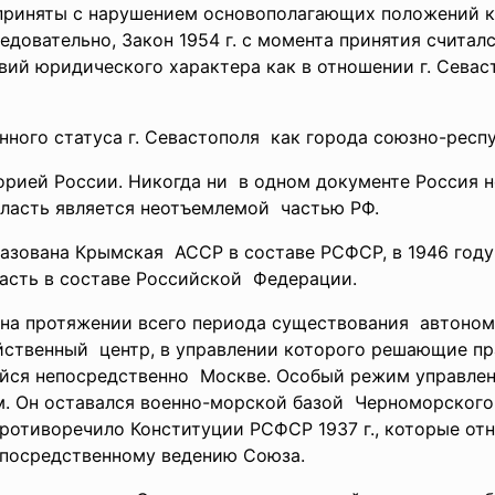
приняты с нарушением основополагающих положений как
едовательно, Закон 1954 г. с момента принятия считал
вий юридического характера как в отношении г. Севас
нного статуса г.
Севастополя как города союзно-
респ
орией России. Никогда ни в одном документе Россия 
бласть является неотъемлемой частью РФ.
азована Крымская АССР в составе РСФСР, в 1946 год
асть в составе Российской Федерации.
о на протяжении всего периода существования автоно
йственный центр, в управлении которого решающие п
йся непосредственно Москве. Особый режим управле
м. Он оставался военно-морской
базой Черноморского
 противоречило Конституции
РСФСР 1937 г., которые от
непосредственному ведению
Союза.