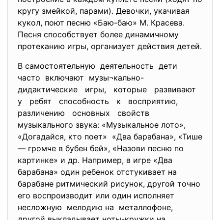
кругу змейкой, парами). Девочки, укачивая
кукол, поют песню «Баю-баю» М. Красева.
Песня способствует более динамичному
протеканию игры, организует действия детей.
В самостоятельную деятельность дети
часто включают музы¬кально-
дидактические игры, которые развивают
у ребят способность к восприятию,
различению основных свойств
музыкального звука: «Музыкальное лото»,
«Догадайся, кто поет» «Два барабана», «Тише
— громче в бубен бей», «Назови песню по
картинке» и др. Например, в игре «Два
барабана» один ребенок отстукивает на
барабане ритмический рисунок, другой точно
его воспроизводит или один исполняет
несложную мелодию на металлофоне,
другой выкладывает ноты-кружки на