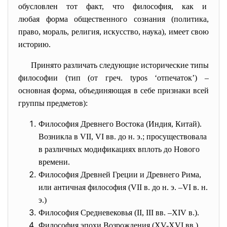
обусловлен тот факт, что философия, как и
любая форма общественного сознания (политика,
право, мораль, религия, искусство, наука), имеет свою
историю.
Принято различать следующие
исторические типы
философии (тип (от греч. typos ‘отпечаток’) –
основная форма, объединяющая в себе признаки всей
группы предметов):
Философия Древнего Востока (Индия, Китай).
Возникла в VII, VI вв. до н. э.; просуществовала
в различных модификациях вплоть до Нового
времени.
Философия Древней Греции и Древнего Рима,
или античная философия (VII в. до н. э. –VI в. н.
э.)
Философия Средневековья (II, III вв. –XIV в.).
Философия эпохи Возрождения (XV-XVI вв.).