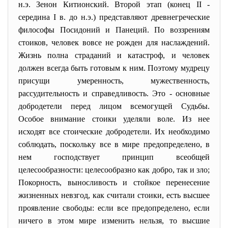
н.э. Зенон Китионский. Второй этап (конец II -
середина I в. до н.э.) представляют древнегреческие
философы Посидоний и Панеций. По воззрениям
стоиков, человек вовсе не рожден для наслаждений.
Жизнь полна страданий и катастроф, и человек
должен всегда быть готовым к ним. Поэтому мудрецу
присущи умеренность, мужественность,
рассудительность и справедливость. Это - основные
добродетели перед лицом всемогущей Судьбы.
Особое внимание стоики уделяли воле. Из нее
исходят все стоические добродетели. Их необходимо
соблюдать, поскольку все в мире предопределено, в
нем господствует принцип всеобщей
целесообразности: целесообразно как добро, так и зло;
Покорность, выносливость и стойкое перенесение
жизненных невзгод, как считали стоики, еcть высшее
проявление свободы: если все предопределено, если
ничего в этом мире изменить нельзя, то высшие