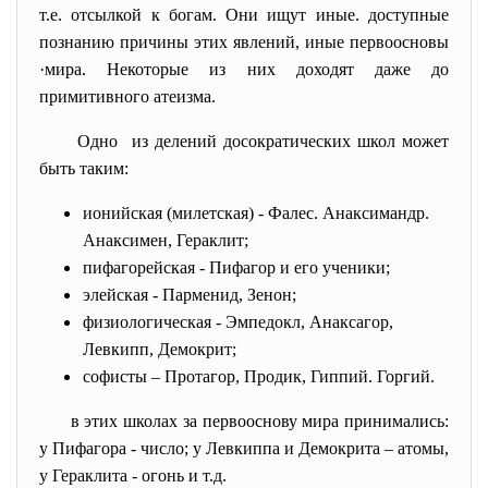
т.е. отсылкой к богам. Они ищут иные. доступные
познанию причины этих явлений, иные первоосновы
·мира. Некоторые из них доходят даже до
примитивного атеизма.
Одно из делений досократических школ может
быть таким:
ионийская (милетская) - Фалес. Анаксимандр.
Aнаксимен, Гераклит;
пифагорейская - Пифагор и его ученики;
элейская - Парменид, Зенон;
физиологическая - Эмпедокл, Анаксагор,
Левкипп, Демокрит;
софисты – Протагор, Продик, Гиппий. Горгий.
в этих школах за первооснову мира принимались:
у Пифагора - число; у Левкиппа и Демокрита – атомы,
у Гераклита - огонь и т.д.