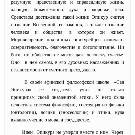
разумную, нравственную и справедливую жизнь.
дающую безмятежность духа и здоровье тела.
Средством достижения такой жизни Эпикур считал
познание Вселенной, ее законов, а также познание
человека и общества, в котором он живет.
Мировоззрение подлинных эпикурейцев отличают
созерцательность, благочестие и богопочитание. Ни
боги, ни общество не могут дать человеку счастье.
Оно - в нем самом, в его духовных наслаждениях и
независимости от суетного преходящего.
В своей афинской философской школе «Сад
Эпикура» ее создатель учил не только
принципам своей знаменитой этики. У него была
целостная система философии, состоящая из физики
(онтологии), логики (гносеологии) и этики, куда
входило учение о морали государстве.
Идеи Эпикура не умерли вместе с ним. Через