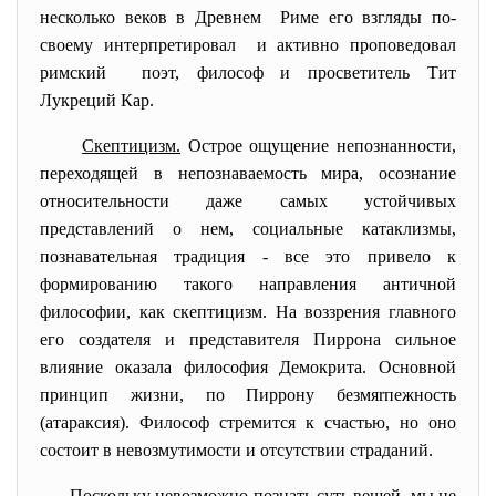
несколько веков в Древнем Риме его взгляды по-
своему интерпретировал и активно проповедовал
римский поэт, философ и просветитель Тит
Лукреций Кар.
Скептицизм.
Острое ощущение непознанности,
переходящей в непознаваемость мира, осознание
относительности даже самых устойчивых
представлений о нем, социальные катаклизмы,
познавательная традиция - все это привело к
формированию такого направления античной
философии, как скептицизм. На воззрения главного
его создателя и представителя Пиррона сильное
влияние оказала философия Демокрита. Основной
принцип жизни, по Пиррону безмяrпежность
(атараксия). Философ стремится к счастью, но оно
состоит в невозмутимости и отсутствии страданий.
Поскольку невозможно познать суть вещей, мы не