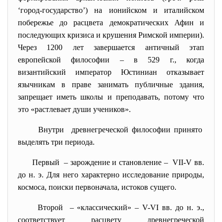
‘город-государство’) на ионийском и италийском
побережье до расцвета демократических Афин и
последующих кризиса и крушения Римской империи).
Через 1200 лет завершается античный этап
европейской философии – в 529 г., когда
византийский император Юстиниан отказывает
язычникам в праве занимать публичные здания,
запрещает иметь школы и преподавать, потому что
это «растлевает души учеников».
Внутри древнегреческой философии
принято
выделять три периода.
Первый – зарождение и становление – VII-V вв.
до н. э. Для него характерно исследование природы,
космоса, поиски первоначала, истоков сущего.
Второй – «классический» – V-VI вв. до н. э.,
соответствует расцвету древнегреческой