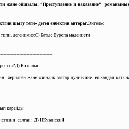
ти жане ойшылы, “Преступление и наказание” романыны
ктгин шыгу
теги» деген енбектин авторьг
.Энгельс
типи, дегенимиз:С) Батыс Еуропа мадениети
------------------------------
-------
рсетти?Д) Козгалыс
н берилген жане озиндик заттар дуниесине ешкандай каты
лып карайды
негизин салган: Д) НКузанский