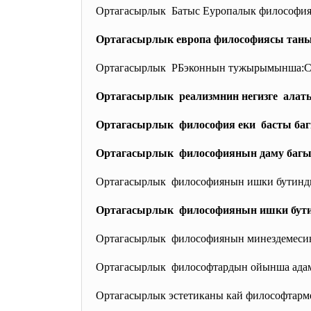
Ортагасырлык Батыс Еуропалык философия
Ортагасырлык европа философиясы таны
Ортагасырлык РБэконнын тужырымынша:
С
Ортагасырлык реализмнин негизге алат
Ортагасырлык философия еки басты баг
Ортагасырлык философиянын даму багы
Ортагасырлык философиянын ишки бутинди
Ортагасырлык философиянын ишки бутинд
Ортагасырлык философиянын минездемесин 
Ортагасырлык философтардын ойынша ада
Ортагасырлык эстетиканы кай философтарм