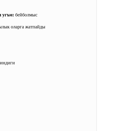
 угъм:
бейболмыс
ылык оларга жатпайды
киндиги