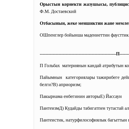
Орыстын корнекти жазушысы, публицис
Ф.М. Достаевский
Отбасынын, жеке меншиктин жане мемле
ОШпенглер бойынша мадениеттин фаусттик 
------------------------------
-----------------------П------
П Гольбах материянын кандай атрибутын ко
Пайымнын категориялары тажирибеге дейи
белги?В) априоризм;
Пакырнама енбегинин авторыЕ) Йассауи
ПантеизмД) Кудайды табигатпен тутастай а
Пантеистик, натурфилософиялык багыттын 