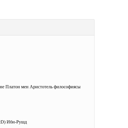
ане Платон мен Аристотель философиясы
н:D) Ибн-Рушд