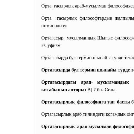
Орта гасырлык араб-мусылман философияс
Орта гасырлык философтардын жалпылык
номинализм
Ортагасыр мусылмандык Шыгыс
философи
ЕСуфизм
Ортагасырда бул термин шынайы турде тек 
Ортагасырда бул термин шынайы турде те
Ортагасырдагы арап- мусылмандык
китабынын авторы:
B) Ибн- Сина
Ортагасырлык философияга тан басты б
Ортагасырлык араб тилиндеги когамдык ойг
Ортагасырлык арап-мусылман философи