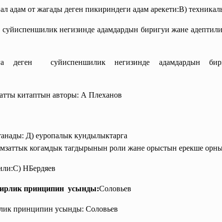
л адам от жагады деген пикириндеги адам арекети:В) техникал
н суйиспеншилик негизинде
адамдардын биригуи жане адептил
га деген суйиспеншилик негизинде
адамдардын би
атты китаптын авторы: А Плеханов
анады: Д) еуропалык кундылыктарга
мзаттык когамдык тагдырынын роли жане орыстын ерекше орны
или:С) НБердяев
бирлик принципин усынды:
Соловьев
лик принципин усынды: Соловьев