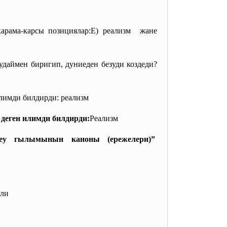
рама-карсы позициялар:Е) реализм жане
аймен биригип, дуниеден безуди коздеди?
лимди билдирди: реализм
деген илимди билдирди:
Реализм
еу гылымынын каноны (ережелери)”
или