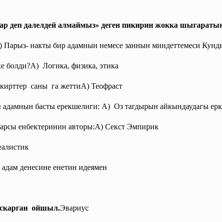
ар деп далелдей алмаймыз» деген пикирин жокка шыгаратын
 Парыз- накты бир адамнын немесе заннын миндеттемеси Кунд
е болди?А) Логика, физика, этика
кирттер саны га жеттиА) Теофраст
адамнын басты ерекшелиги: А) Оз тагдырын айкындаудагы ер
карсы енбектеринин авторы:А) Секст Эмпирик
еалистик
 адам денесине енетин идеямен
аскарган ойшыл.
Эвариус