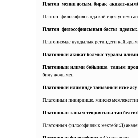
Платон менин досым, бирак акикат-кымб
Платон философиясында кай идея устем сан
Платон философиясынын басты идеясы:
Платонизмде кундылык ретиндеги кайырым
Платоннын акикат болмыс туралы илими
Платоннын илими бойынша таным проце
билу жолымен
Платоннын илиминде танымнын иске асу
Платоннын пикиринше, минсиз мемлекеттин
Платоннын таным теориясына тан белги:
Платоннын философиялык мектеби:Д) акад
Платоннын философиясы:
A) идеализм