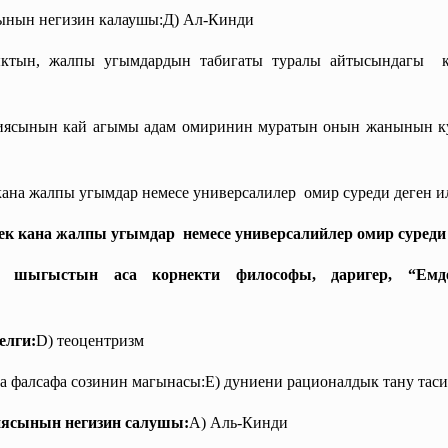
ынын негизин калаушы:Д) Ал-Кинди
тын, жалпы угымдардын табигаты туралы айтысындагы ка
ясынын кай агымы адам омиринин муратын онын жанынын куд
кана жалпы угымдар немесе универсалилер омир суреди деген и
к кана жалпы угымдар немесе универсалийлер омир суреди 
 шыгыстын аса корнекти философы, даригер, “Емд
елги:
D) теоцентризм
а фалсафа созинин магынасы:Е) дуниени рационалдык тану тас
ясынын негизин салушы:
А) Аль-Кинди