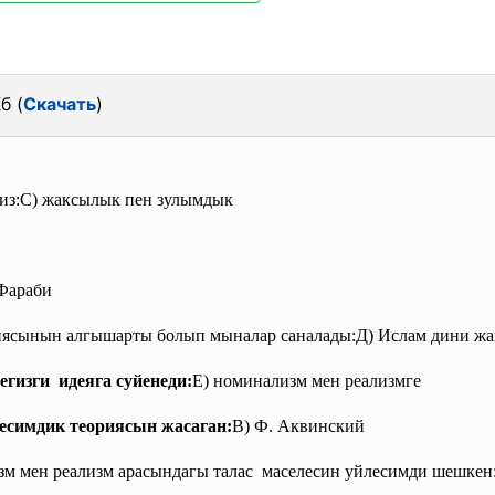
б (
Скачать
)
из:С) жаксылык пен зулымдык
Фараби
иясынын алгышарты болып мыналар
саналады:Д) Ислам дини ж
гизги идеяга суйенеди:
E) номинализм мен реализмге
есимдик теориясын жасаган:
B) Ф. Аквинский
зм мен реализм арасындагы талас маселесин уйлесимди шешке