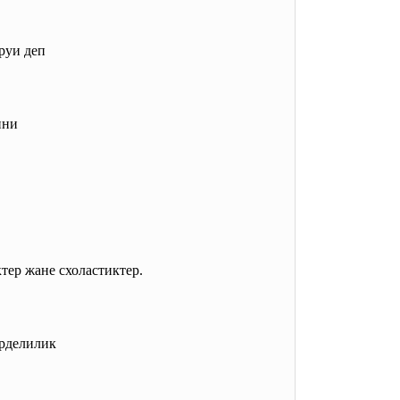
руи деп
ини
тер жане схоластиктер.
рделили
к