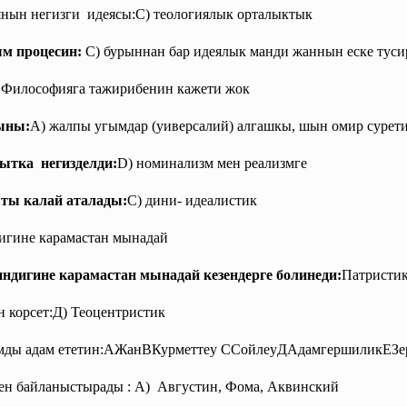
нын негизги идеясы:С) теологиялык орталыктык
м процесин:
C) бурыннан бар идеялык манди жаннын еске туси
Философияга тажирибенин кажети жок
ыны:
A) жалпы угымдар (уиверсалий) алгашкы, шын омир сурет
ытка негизделди:
D) номинализм мен реализмге
ты калай аталады:
C) дини- идеалистик
гине карамастан мынадай
игине карамастан мынадай кезендерге болинеди:
Патристик
корсет:Д) Теоцентристик
мды адам ететин:АЖанВКурметтеу ССойлеуДАдамгершиликЕЗе
ен байланыстырады : А) Августин, Фома, Аквинский