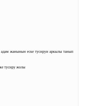
 адам жанынын еске тусируи аркылы танып
ке тусиру жолы