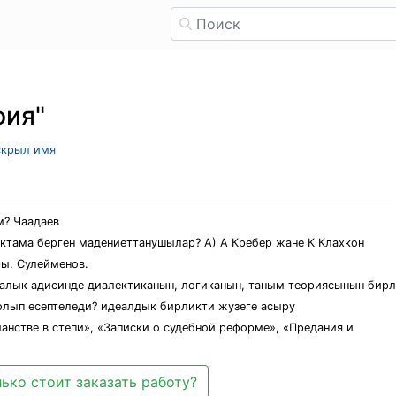
фия"
 скрыл имя
м? Чаадаев
ктама берген мадениеттанушылар? А) А Кребер жане К Клахкон
ы. Сулейменов.
калык адисинде диалектиканын, логиканын, таным теориясынын бирл
олып есептеледи? идеалдык бирликти жузеге асыру
анстве в степи», «Записки о судебной реформе», «Предания и
ько стоит заказать работу?