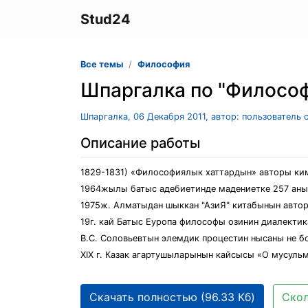
Stud24
Все темы
Философия
Шпаргалка по "Филосо
Шпаргалка, 06 Декабря 2011, автор: пользователь
Описание работы
1829-1831) «Философиялык хаттардын» авторы ки
1964жылы батыс адебиетинде мадениетке 257 аны
1975ж. Алматыдан шыккан "АзиЯ" китабынын автор
19г. кай Батыс Еуропа философы озинин диалекти
B.C. Соловьевтын элемдик процестин нысаны не б
XIX г. Казак агартушыларынын кайсысы «О мусульм
Скачать полностью (96.33 Кб)
Скол