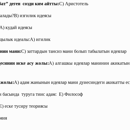
ат” деген созди ким айтты:
C) Аристотель
алады?В) изгилик идеясы
А) кудай идеясы
дылык идеалы:А) игилик
нин мани:
C) заттардын тансиз мани болып табылатын идеялар
синин иске асу жолы:
A) алгашкы идеялар манинин акикатын
 жолы:
A) адам жанынын идеялар мани дуиесиндеги акикатты ес
 басында туруга тиис адам: Е) Философ
E) еске тусиру теориясы
емия