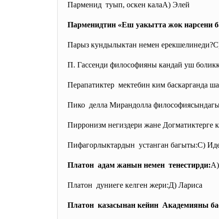
Парменид туып, оскен калаА) Элей
Парменидтин «Еш уакытта жок нарсени б
Парыз кундылыктан немен
ерекшелинеди?С)
П. Гассенди философияны кандай уш боликк
Перапатиктер мектебин ким баскарганда ша
Пико делла Мирандолла философиясындагы 
Пирронизм негиздери жане Догматиктерге 
Пифагорлыктардын устанган багыты:С) Ид
Платон адам жанын немен тенестирди:
A)
Платон дуниеге келген жери:Д) Лариса
Платон казасынан кейин Академияны б