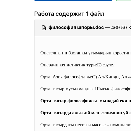
Работа содержит 1 файл
философия шпоры.doc
— 469.50 К
Онегеликтин бастапкы угымдарын корсетин
Онердин кенистиктик тури:Е) саулет
Орта Азия философтары:С) Ал-Кинди, Ал -
Орта гасыр мусылмандык Шыгыс
философ
Орта гасыр философиясы мынадай еки не
Орта гасырда акыл-ой мен сенимнин уйл
Орта гасырдагы негизги маселе – номинали