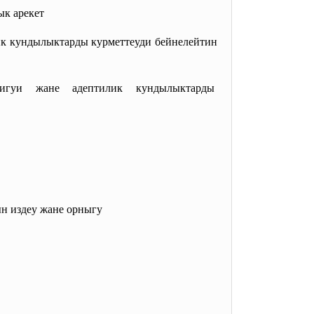
ык арекет
ик кундылыктарды курметтеуди бейнелейтин
ригуи жане адептилик кундылыктарды
н издеу жане орныгу