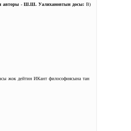
н авторы - Ш.Ш. Уалихановтын досы:
B)
насы жок дейтин ИКант философиясына тан