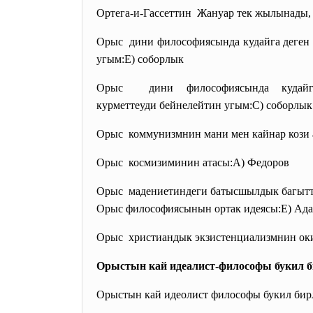
Ортега-и-Гассеттин Жануар тек жылынады, а
Орыс дини философиясында кудайга деге
угым:Е) соборлык
Орыс дини философиясында кудай
курметтеуди бейнелейтин угым:
С) соборлык
Орыс коммунизмнин мани мен кайнар кози 
Орыс космизиминин атасы:А) Федоров
Орыс мадениетиндеги батысшылдык багытт
Орыс философиясынын ортак идеясы:E) Ада
Орыс христиандык экзистенциализмнин ок
Орыстын кай идеалист-философы букил 
Орыстын кай идеолист философы букил бир