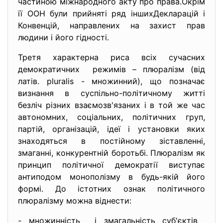
частиною міжнародного акту про права.Окрім
її ООН були прийняті ряд іншихДекларацій і
Конвенцій, направлених на захист прав
людини і його гідності.
Третя характерна риса всіх сучасних
демократичних режимів – плюралізм (від
латів. рluralis - множинний), що позначає
визнання в суспільно-політичному житті
безліч різних взаємозв'язаних і в той же час
автономних, соціальних, політичних груп,
партій, організацій, ідеї і установки яких
знаходяться в постійному зіставленні,
змаганні, конкурентній боротьбі. Плюралізм як
принцип політичної демократії виступає
антиподом монополізму в будь-якій його
формі. До істотних ознак політичного
плюралізму можна віднести:
- множинність і змагальність суб'єктів