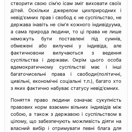
створити свою сім'ю ісам зміг виховати своїх
дітей. Оскільки джерелом цихприродних і
невід'ємних прав і свобод є не суспільство, не
держава інавіть не сім'я кожного індивідуума,
а сама природа людини, то ці права не лише
неможуть бути поставлені під сумнів,
обмежені або вилучені у індивіда, але
фактичновони вилучаються з ведення
суспільства і держави. Окрім цього особа
вдемократичному суспільстві має і інші
багаточисельні права і свободи(політичні,
цивільні, економічні соціальні т.п.), багато хто
з яких фактично набуває статусу невід'ємних.
Поняття право людини означає сукупність
правових норм взаємин вільних індивідів між
собою, а також з державою і суспільством в
цілому, що забезпечують можливість діяти на
власний вибір і отримувати певні блага для