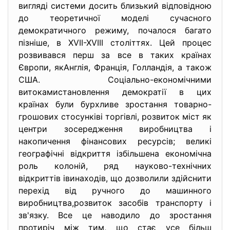
вигляді системи досить близький відповідною
до теоретичної моделі сучасного
демократичного режиму, почалося багато
пізніше, в XVII-XVIII століттях. Цей процес
розвивався перш за все в таких країнах
Європи, якАнглія, Франція, Голландія, а також
США. Соціально-економічними
витокамистановлення демократії в цих
країнах були бурхливе зростання товарно-
грошових стосунківі торгівлі, розвиток міст як
центри зосередження виробництва і
накопичення фінансових ресурсів; великі
географічні відкриття ізбільшена економічна
роль колоній, ряд науково-технічних
відкриттів івинаходів, що дозволили здійснити
перехід від ручного до машинного
виробництва,розвиток засобів транспорту і
зв'язку. Все це наводило до зростання
протиріч між тим, що стає усе більш