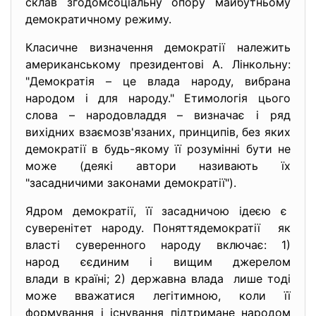
склав згодомсоціальну опору майбутньому
демократичному режиму.
Класичне визначення демократії належить
американському президентові А. Лінкольну:
"Демократія – це влада народу, вибрана
народом і для народу." Етимологія цього
слова – народовладдя – визначає і ряд
вихідних взаємозв'язаних, принципів, без яких
демократії в будь-якому її розумінні бути не
може (деякі автори називають їх
"засадничими законами демократії").
Ядром демократії, її засадничою ідеєю є
суверенітет народу. Поняттядемократії як
власті суверенного народу включає: 1)
народ єєдиним і вищим джерелом
влади в країні; 2) державна влада лише тоді
може вважатися легітимною, коли її
формування і існування підтримане народом