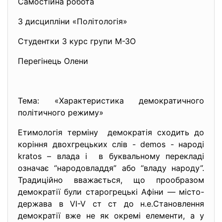
Самостійна робота
З дисципліни «Політологія»
Студентки 3 курс групи М-ЗО
Перегінець Олени
Тема: «Характеристика демократичного
політичного режиму»
Етимологія терміну демократія сходить до
коріння двохгрецьких слів - demos - народі
kratos – влада і в буквальному перекладі
означає “народовладдя” або “владу народу”.
Традиційно вважається, що прообразом
демократії були старогрецькі Афіни — місто-
держава в VI-V ст ст до н.е.Становлення
демократії вже не як окремі елементи, а у