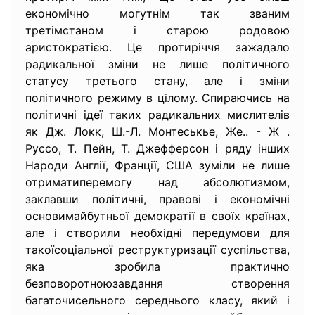
економічно могутнім так званим
третімстаном і старою родовою
аристократією. Це протиріччя зажадало
радикальної зміни не лише політичного
статусу третього стану, але і зміни
політичного режиму в цілому. Спираючись на
політичні ідеї таких радикальних мислителів
як Дж. Локк, Ш.-Л. Монтеськье, Же.. - Ж .
Руссо, Т. Пейн, Т. Джефферсон і ряду інших
Народи Англії, Франції, США зуміли не лише
отриматиперемогу над абсолютизмом,
заклавши політичні, правові і економічні
основимайбутньої демократії в своїх країнах,
але і створили необхідні передумови для
такоїсоціальної реструктуризації суспільства,
яка зробила практично
безповоротноюзавдання створення
багаточисельного середнього класу, який і