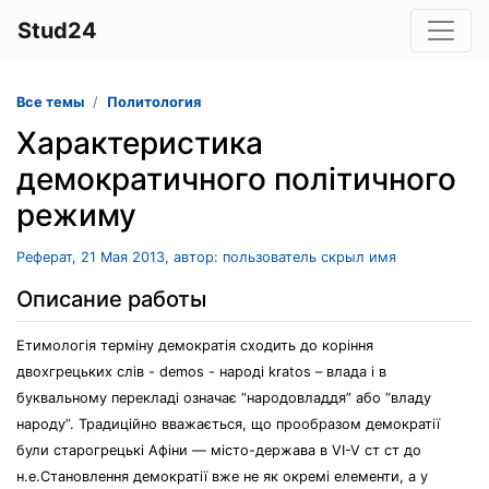
Stud24
Все темы
Политология
Характеристика
демократичного політичного
режиму
Реферат, 21 Мая 2013, автор: пользователь скрыл имя
Описание работы
Етимологія терміну демократія сходить до коріння
двохгрецьких слів - demos - народі kratos – влада і в
буквальному перекладі означає “народовладдя” або “владу
народу”. Традиційно вважається, що прообразом демократії
були старогрецькі Афіни — місто-держава в VI-V ст ст до
н.е.Становлення демократії вже не як окремі елементи, а у