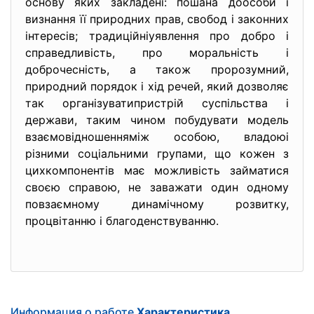
основу яких закладені: пошана доособи і
визнання її природних прав, свобод і законних
інтересів; традиційніуявлення про добро і
справедливість, про моральність і
доброчесність, а також пророзумний,
природний порядок і хід речей, який дозволяє
так організуватипристрій суспільства і
держави, таким чином побудувати модель
взаємовідношенняміж особою, владоюі
різними соціальними групами, що кожен з
цихкомпонентів має можливість займатися
своєю справою, не заважати один одному
повзаємному динамічному розвитку,
процвітанню і благоденствуванню.
Информация о работе
Характеристика