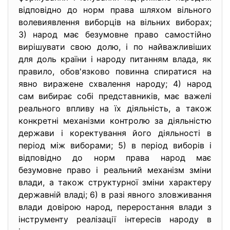
відповідно до норм права шляхом вільного
волевиявлення виборців на вільних виборах;
3) народ має безумовне право самостійно
вирішувати свою долю, і по найважливіших
для доль країни і народу питанням влада, як
правило, обов'язково повинна спиратися на
явно виражене схвалення народу; 4) народ
сам вибирає собі представників, має важелі
реального впливу на їх діяльність, а також
конкретні механізми контролю за діяльністю
держави і коректування його діяльності в
період між виборами; 5) в період виборів і
відповідно до норм права народ має
безумовне право і реальний механізм зміни
влади, а також структурної зміни характеру
державній владі; 6) в разі явного зловживання
влади довірою народ, переростання влади з
інструменту реалізації інтересів народу в