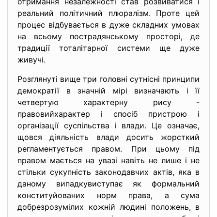
отримання незалежності став розвиватися і
реальний політичний плюралізм. Проте цей
процес відбувається в дуже складних умовах
на всьому пострадянському просторі, де
традиції тоталітарної системи ще дуже
живучі.
Розглянуті вище три головні сутнісні принципи
демократії в значній мірі визначають і її
четвертую характерну рису -
правовийхарактер і спосіб пристрою і
організації суспільства і влади. Це означає,
щовся діяльність влади досить жорсткий
регламентується правом. При цьому під
правом мається на увазі навіть не лише і не
стільки сукупність законодавчих актів, яка в
даному випадкувиступає як формальний
конституйованих норм права, а сума
добрезрозумілих кожній людині положень, в