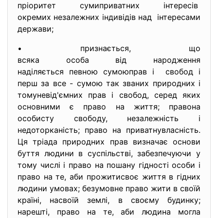
пріоритет сумиприватних
інтересів
окремих незалежних індивідів над інтересами
держави;
• признається, що
всяка особа від народження
наділяється певною сумоюправ і свобод і
перш за все - сумою так званих природних і
томуневід'ємних прав і свобод, серед яких
основними є право на життя; правона
особисту свободу, незалежність і
недоторканість; право на приватнувласність.
Ця тріада природних прав визначає основи
буття людини в суспільстві, забезпечуючи у
тому числі і право на пошану гідності особи і
право на те, аби прожитисвоє життя в гідних
людини умовах; безумовне право жити в своїй
країні, насвоїй землі, в своєму будинку;
нарешті, право на те, аби людина могла