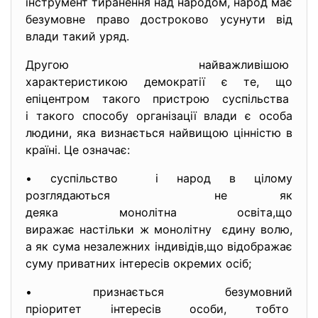
інструмент тиранення над народом, народ має
безумовне право достроково усунути від
влади такий уряд.
Другою найважливішою
характеристикою демократії є те, що
епіцентром такого пристрою суспільства
і такого способу організації влади є особа
людини, яка визнається найвищою цінністю в
країні. Це означає:
• суспільство і народ в цілому
розглядаються не як
деяка монолітна освіта,що
виражає настільки ж монолітну єдину волю,
а як сума незалежних індивідів,що відображає
суму приватних інтересів окремих осіб;
• признається безумовний
пріоритет інтересів особи, тобто