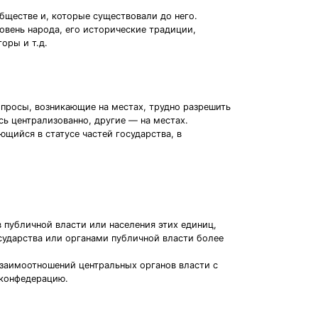
бществе и, которые существовали до него.
овень народа, его исторические традиции,
оры и т.д.
опросы, возникающие на местах, трудно разрешить
ь централизованно, другие — на местах.
щийся в статусе частей государства, в
публичной власти или населения этих единиц,
сударства или органами публичной власти более
заимоотношений центральных органов власти с
 конфедерацию.