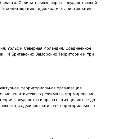
й власти. Отличительные черты государственной
ию, милитократию, идеократию, аристократию,
дия, Уэльс и Северная Ирландия. Соединённое
и: 14 Британских Заморских Территорий и три
руктурная, территориальная организация
влияние политического режима на формирование
еория государства и права в этих целях всегда
твенного и административно-территориального