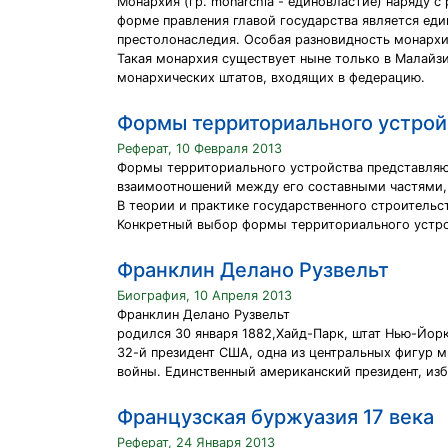
Монархия (гр. monarchia - единовластие) наряду 
форме правления главой государства является еди
престолонаследия. Особая разновидность монархи
Такая монархия существует ныне только в Малайзи
монархических штатов, входящих в федерацию.
Формы территориального устрой
Реферат, 10 Февраля 2013
Формы территориального устройства представляю
взаимоотношений между его составными частями,
В теории и практике государственного строитель
Конкретный выбор формы территориального устрой
Франклин Делано Рузвельт
Биография, 10 Апреля 2013
Франклин Делано Рузвельт
родился 30 января 1882,Хайд-Парк, штат Нью-Йор
32-й президент США, одна из центральных фигур 
войны. Единственный американский президент, изб
Французская буржуазия 17 века
Реферат, 24 Января 2013