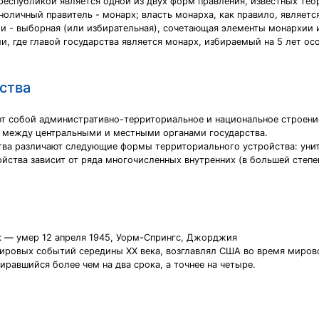
с республикой является одной из двух форм правления, известных те
ноличный правитель - монарх; власть монарха, как правило, являетс
и - выборная (или избирательная), сочетающая элементы монархии 
и, где главой государства является монарх, избираемый на 5 лет о
ства
т собой административно-территориальное и национальное строени
 между центральными и местными органами государства.
ства различают следующие формы территориального устройства: уни
ства зависит от ряда многочисленных внутренних (в большей степе
к — умер 12 апреля 1945, Уорм-Спрингс, Джорджия
мировых событий середины XX века, возглавлял США во время миров
иравшийся более чем на два срока, а точнее на четыре.