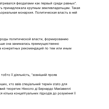
матривался феодалами как первый среди равных".
сть принадлежала крупным землевладельцам. Такая
ьориальная монархия. Политическая власть в ней
ироды политической власти, формированию
ньше она занималась преимущественно
ка конкретных рекомендаций по тем или иным
обто її діяльність, “зовнішній прояв
их, хто ввів спеціальний термін stato для
овий теоретик Нікколо ді Бернардо Макіавеллі
 кілька концептуальних підходів до розуміння її