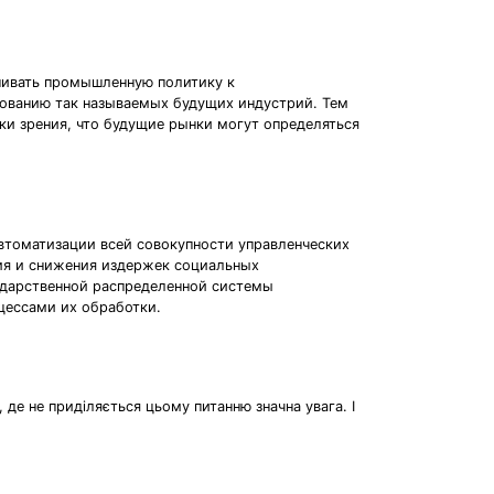
нивать промышленную политику к
ованию так называемых будущих индустрий. Тем
ки зрения, что будущие рынки могут определяться
втоматизации всей совокупности управленческих
ия и снижения издержек социальных
ударственной распределенной системы
цессами их обработки.
де не приділяється цьому питанню значна увага. І