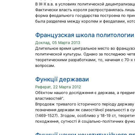
В IX-Х в.в. в условиях политической децентрализа
Фактически власть короля распространялась лишь
форма феодального государства построена по прин
была разделена между королем и феодалами, кот
Французская школа политологии
Доклад, 05 Марта 2013
Длительное время центральное место во француз
политической культуры. Однако за последнюю чет
теоретическими разработками, то, начиная с 70-х
вопросам.
Функції державаи
Реферат, 22 Марта 2012
Об’єктом нашого дослідження є держава, а предмето
властивостей”.
Впродовж тривалого історичного періоду державу ч
позначення держави як самостійної реальності в су
(1469-1527). Згодом, особливо у 18-19 ст, теорети
походження, сутності й соціально-політичних функц