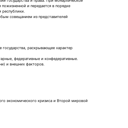
ории государства и права. При монархической
я пожизненной и передается в порядке
и республики.
собым совещанием из представителей
е государства, раскрывающее характер
тарные, федеративные и конфедеративные.
ни) и внешних факторов.
ого экономического кризиса и Второй мировой