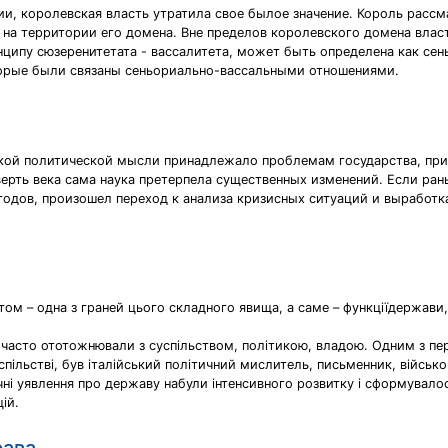
ции, королевская власть утратила свое былое значение. Король расс
 на территории его домена. Вне пределов королевского домена вла
ципу сюзеренитетата - вассалитета, может быть определена как сен
орые были связаны сеньориально-вассальными отношениями.
ской политической мысли принадлежало проблемам государства, пр
верть века сама наука претерпела существенных изменений. Если ра
 годов, произошел переход к анализа кризисных ситуаций и выработ
м – одна з граней цього складного явища, а саме – функціїдержави, т
асто ототожнювали з суспільством, політикою, владою. Одним з перш
спільстві, був італійський політичний мислитель, письменник, військ
чні уявлення про державу набули інтенсивного розвитку і сформувалося
ій.