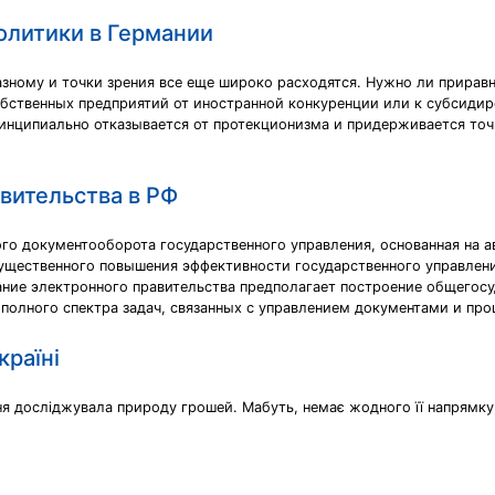
литики в Германии
зному и точки зрения все еще широко расходятся. Нужно ли прирав
бственных предприятий от иностранной конкуренции или к субсидир
инципиально отказывается от протекционизма и придерживается точ
вительства в РФ
го документооборота государственного управления, основанная на а
ущественного повышения эффективности государственного управлен
ние электронного правительства предполагает построение общегос
полного спектра задач, связанных с управлением документами и про
країні
я досліджувала природу грошей. Мабуть, немає жодного її напрямку, 