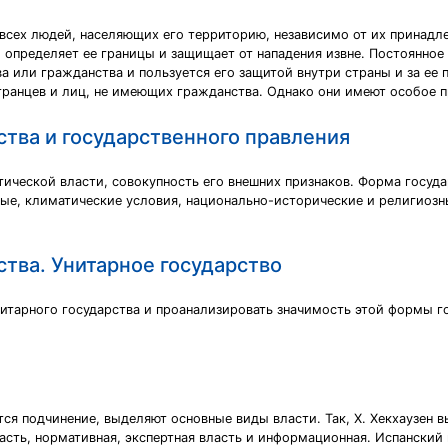
 всех людей, населяющих его территорию, независимо от их принадл
, определяет ее границы и защищает от нападения извне. Постоянное
а или гражданства и пользуется его защитой внутри страны и за ее 
странцев и лиц, не имеющих гражданства. Однако они имеют особое 
тва и государственного правления
ической власти, совокупность его внешних признаков. Форма государ
ые, климатические условия, национально-исторические и религиозн
тва. Унитарное государство
итарного государства и проанализировать значимость этой формы г
ся подчинение, выделяют основные виды власти. Так, Х. Хекхаузен в
сть, нормативная, экспертная власть и информационная. Испанский 