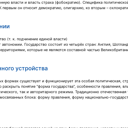
нную власти и власть страха (фобократию). Специфика политическо
 К первым он относит демократию, олигархию, ко вторым – охлократ
нии
во (т. к. подчинение единой власти)
т автономии. Государство состоит из четырёх стран: Англия, Шотлан
территориями, которые не являются составной частью Великобритани
нного устройства
ных формах существует и функционирует эта особая политическая, ст
лю раскрыть понятие "форма государства", особенности правления, 
ического, так и авторитарного режима. Традиционно отечественная т
имосвязанных блока: форму правления, форму национально-государс