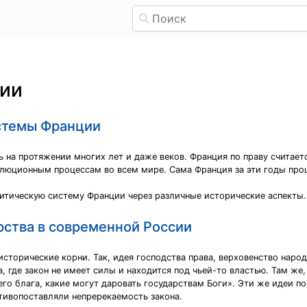
гии
стемы Франции
на протяжении многих лет и даже веков. Франция по праву считает
волюционным процессам во всем мире. Сама Франция за эти годы про
итическую систему Франции через различные исторические аспекты.
рства в современной России
исторические корни. Так, идея господства права, верховенство наро
, где закон не имеет силы и находится под чьей-то властью. Там же,
его блага, какие могут даровать государствам Боги». Эти же идеи п
ивопоставляли непререкаемость закона.