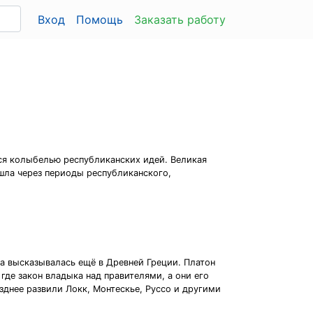
Вход
Помощь
Заказать работу
ся колыбелью республиканских идей. Великая
шла через периоды республиканского,
да высказывалась ещё в Древней Греции. Платон
 где закон владыка над правителями, а они его
озднее развили Локк, Монтескье, Руссо и другими