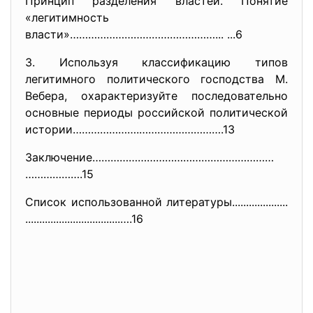
Принцип разделения властей. Понятие
«легитимность
власти»…………………………………………... ...6
3. Используя классификацию типов
легитимного политического господства М.
Вебера, охарактеризуйте последовательно
основные периоды российской политической
истории………………….……………………….13
Заключение……………………………………………………
……………….15
Список использованной литературы....................
..............................
....….16