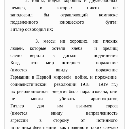
2. толпы, подчас хороших и
дружелюбных
немцев, в которых никто не
заподозрил бы отравляющий
комплекс
подавленного юношеского бунта:
Гитлер освободил их;
3. массы ни хороших, ни плохих
людей, которые хотели хлеба и зрелищ,
слепо верили в догмат подчинения.
Когда этот мир потерпел поражение
(имеется ввиду поражение
Германии в Первой мировой войне, и поражение
социалистической революции 1918 - 1919 гг.),
их революционная энергия была парализована, они
не могли убивать аристократов,
Гитлер дал им взаимен евреев
(имеется ввиду направленность
агрессии в сторону от
истинного
источника фрустрации, как правило в таких случаях