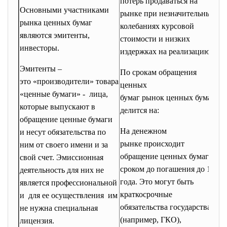
потерь продаваться на
Основными участниками
рынке при незначительных
рынка ценных бумаг
колебаниях курсовой
являются эмитенты,
стоимости и низких
инвесторы.
издержках на реализацию.
Эмитенты –
По срокам обращения
это «производители» товара
ценных
«ценные бумаги» - лица,
бумаг рынок ценных бумаг
которые выпускают в
делится на:
обращение ценные бумаги
На денежном
и несут обязательства по
рынке происходит
ним от своего имени и за
обращение ценных бумаг со
свой счет. Эмиссионная
сроком до погашения до 1
деятельность для них не
года. Это могут быть
является профессиональной
краткосрочные
и для ее осуществления им
обязательства государства
не нужна специальная
(например, ГКО),
лицензия.