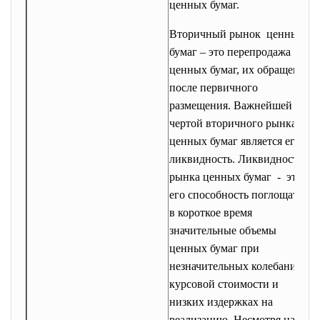
ценных бумаг.
м
о
Вторичный рынок ценных
р
бумаг – это перепродажа
о
ценных бумаг, их обращение
о
после первичного
н
размещения. Важнейшей
р
чертой вторичного рынка
г
ценных бумаг является его
т
ликвидность. Ликвидность
р
рынка ценных бумаг - это
его способность поглощать
р
в короткое время
в
значительные объемы
н
ценных бумаг при
в
незначительных колебаниях
з
курсовой стоимости и
о
низких издержках на
в
реализацию. Несмотря на