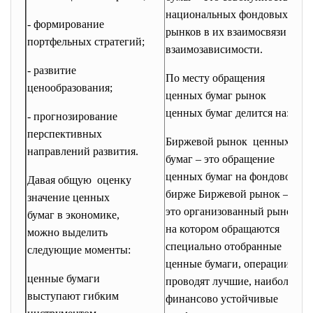
с
национальных фондовых
р
- формирование
рынков в их взаимосвязи и
ц
портфельных стратегий;
взаимозависимости.
в
- развитие
х
По месту обращения
ценообразования;
ц
ценных бумаг рынок
“
ценных бумаг делится на:
- прогнозирование
о
перспективных
Биржевой рынок ценных
б
направлений развития.
бумаг – это обращение
с
ценных бумаг на фондовой
п
Давая общую оценку
бирже Биржевой рынок –
п
значение ценных
это организованный рынок,
с
бумаг в экономике,
на котором обращаются
п
можно выделить
специально отобранные
т
следующие моменты:
ценные бумаги, операции
в
ценные бумаги
проводят лучшие, наиболее
з
выступают гибким
финансово устойчивые
ц