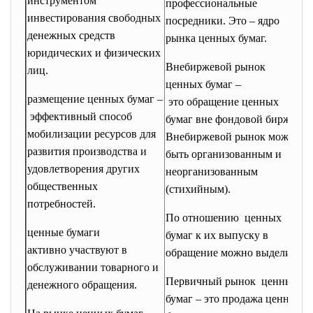
инструментом
профессиональные
ц
инвестирования свободных
посредники. Это – ядро
ч
денежных средств
рынка ценных бумаг.
в
юридических и физических
Внебиржевой рынок
и
лиц.
ценных бумаг –
д
размещение ценных бумаг –
это обращение ценных
п
эффективный способ
бумаг вне фондовой биржи.
ц
мобилизации ресурсов для
Внебиржевой рынок может
н
развития производства и
быть организованным и
э
удовлетворения других
неорганизованным
п
общественных
(стихийным).
о
потребностей.
и
По отношению ценных
о
ценные бумаги
бумаг к их выпуску в
п
активно участвуют в
обращение можно выделить:
в
обслуживании товарного и
в
Первичный рынок ценных
денежного обращения.
н
бумаг – это продажа ценных