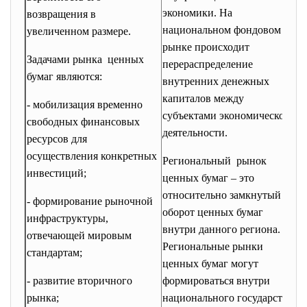
экономики. На
возвращения в
ч
национальном фондовом
увеличенном размере.
з
рынке происходит
в
Задачами рынка ценных
перераспределение
«
бумаг являются:
внутренних денежных
(
капиталов между
а
- мобилизация временно
субъектами экономической
о
свободных финансовых
деятельности.
«
ресурсов для
осуществления конкретных
Региональный рынок
Р
инвестиций;
ценных бумаг – это
ф
относительно замкнутый
с
- формирование рыночной
оборот ценных бумаг
н
инфраструктуры,
внутри данного региона.
и
отвечающей мировым
Региональные рынки
р
стандартам;
ценных бумаг могут
п
- развитие вторичного
формироваться внутри
с
рынка;
национального государства,
п