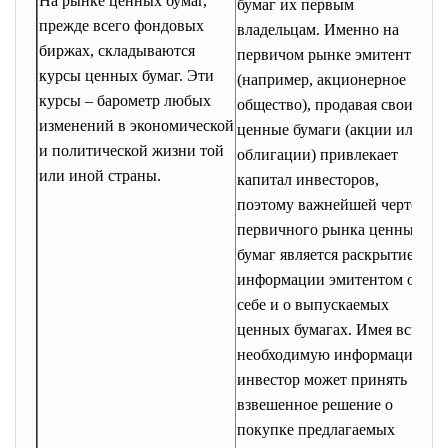
На рынке ценных бумаг,
ф
бумаг их первым
прежде всего фондовых
п
владельцам. Именно на
биржах, складываются
у
первичом рынке эмитент
курсы ценных бумаг. Эти
в
(например, акционерное
курсы – барометр любых
д
общество), продавая свои
изменений в экономической
ценные бумаги (акции или
С
и политической жизни той
облигации) привлекает
в
или иной страны.
капитал инвесторов,
с
поэтому важнейшей чертой
ф
первичного рынка ценных
в
бумаг является раскрытие
и
информации эмитентом о
м
себе и о выпускаемых
о
ценных бумагах. Имея всю
с
необходимую информацию,
инвестор может принять
п
взвешенное решение о
у
покупке предлагаемых
ц