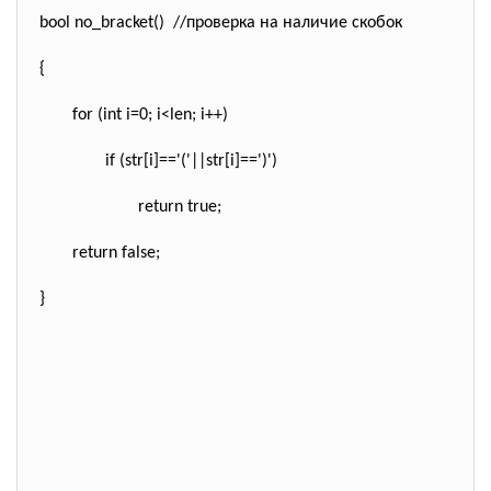
bool
no_bracket()
//проверка на наличие скобок
{
for
(
int
i=0; i<len; i++)
if
(str[i]==
'('
||str[i]==
')'
)
return
true
;
return
false
;
}