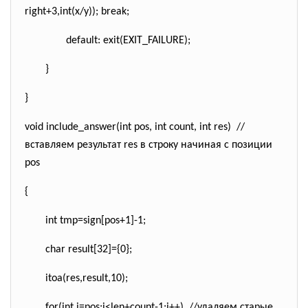
right+3,
int
(x/y));
break
;
default
: exit(EXIT_FAILURE);
}
}
void
include_answer(
int
pos,
int
count,
int
res)
//
вставляем результат res в строку начиная с позиции
pos
{
int
tmp=sign[pos+1]-1;
char
result[32]={0};
itoa(res,result,10);
for
(
int
i=pos;i<len+count-1;i++)
//
удаляем старые