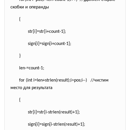
скобки и операнды
{
str[i]=str[i+
count-1];
sign[i]=sign[i+
count-1];
}
len-=count-1;
for
(
int
i=len+strlen(result);i>pos;i--
)
//чистим
место для результата
{
str[i]=str[i-
strlen(result)+1];
sign[i]=sign[i-
strlen(result)+1];