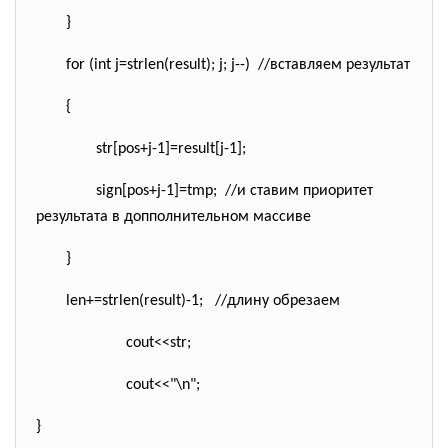
}
for
(
int
j=strlen(result); j; j--)
//вставляем результат
{
str[pos+j-1]=
result[j-1];
sign[pos+j-1]=tmp;
//и ставим приоритет
результата в допполнительном массиве
}
len+=strlen(result)-1;
//длину обрезаем
cout<<str;
cout<<
"\n"
;
}